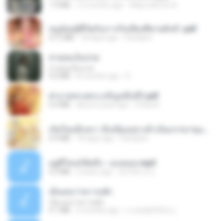
1.9 MB
12 months ago
Wtlprodthree A.
หนูน้อยสู้ชีวิตกับภารกิจเลี้ยงพี่ชายทั้งห้า.pdf
27.2 MB
18 days ago
Pandarin
สายลมเจ็บปวด
สายลมเจ็บปวด
4.0 MB
8 months ago
D
ฝ่าบาททรงพระเจริญหมื่นปี1.pdf
6.4 MB
about a year ago
Orasa K.
เกิดใหม่อีกครา อี๋เหนียงอย่างข้าเป็นภรรยาขุนนาง 1_ST.pdf
4.9 MB
18 days ago
Pandarin
อยู่ที่ไหนก็คิดถึง - เมนทอล.mp3
4.2 MB
2 years ago
มันไม้สาย ม.
เอิ้นเธอว่าความฮัก
เอิ้นเธอว่าความฮัก
4.1 MB
2 months ago
ถามพ่อ&#39;พ ม.