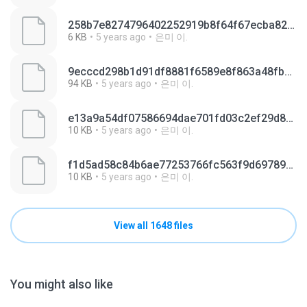
258b7e8274796402252919b8f64f67ecba826dad78e7ebdb687f1c32390d4b95.0
6 KB
5 years ago
은미 이.
9ecccd298b1d91df8881f6589e8f863a48fb583e6e7fb9645f091f124c465acc.0
94 KB
5 years ago
은미 이.
e13a9a54df07586694dae701fd03c2ef29d8875efb5c47c7a9224ca3ecbeebf4.0
10 KB
5 years ago
은미 이.
f1d5ad58c84b6ae77253766fc563f9d69789efc69afa7b736fa40862b8f889bf.0
10 KB
5 years ago
은미 이.
View all 1648 files
You might also like