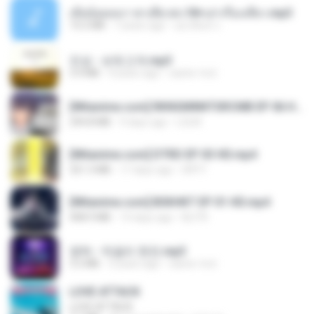
เมียน้อยเหงา พาเสียวค่ะ18+เล่าเรื่องเสียว.mp3
14.2 MB
7 years ago
อมรพันธ์ จ.
진성 - 보릿고개.mp3
3.4 MB
4 years ago
castor-trot
[Witanime.com] RKNGMNNTSRCMB EP 06 HD.mp4
294.8 MB
9 days ago
LOLKI
[Witanime.com] DTRD EP 03 HD.mp4
321.3 MB
17 days ago
DRTY
[Witanime.com] BSKHKT EP 01 HD.mp4
408.9 MB
14 days ago
BLITR
영탁 - 막걸리 한잔.mp3
3.2 MB
3 years ago
castor-trot
LOVE ATTACK
LOVE ATTACK