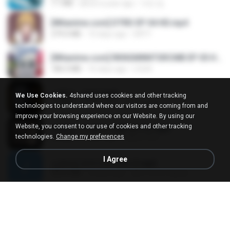
7.1 MB
about a year ago
지빈 임.
[Witanime.com] DTRD EP 04 HD.mp4
279.0 MB
10 days ago
DRTY
[Witanime.com] RKNGMNNTSRCMB EP 05 HD.mp4
186.0 MB
16 days ago
LOLKI
나훈아 - 영영.mp3
We Use Cookies.
4shared uses cookies and other tracking
3.5 MB
4 years ago
castor-trot
technologies to understand where our visitors are coming from and
improve your browsing experience on our Website. By using our
Website, you consent to our use of cookies and other tracking
배금성 - 사랑이 비를 맞아요.mp3
technologies.
Change my preferences
3.5 MB
4 years ago
castor-trot
I Agree
신유리) 유두자위 A to Z.mp3
256.6 MB
2 years ago
좀비고4인커플 좀.
Air Hostess S01 E01.mp4
174.4 MB
3 months ago
민호 이.