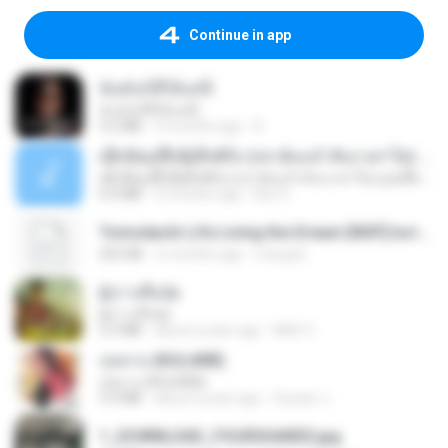
Continue in app
ฉันมันก็ดีได้แค่นี้
ฉันมันก็ดีได้แค่นี้
4.2 MB
9 months ago
D
ເຊົາຮ້ອງເຖົ້າຊິເອົາທໍ່ໃດ (เซาฮ้องเถ้าสิเอาเท่าใด) ບຸນເກີດ ຫນູຫ່ວງ ft. ໂສພາ ຈຸນທະລາ
ເຊົາຮ້ອງເຖົ້າຊິເອົາທໍ່ໃດ (เซาฮ้องเถ้าสิเอาเท่าใด) ບຸນເກີດ ຫນູຫ່ວງ ft. ໂສພາ ຈຸນທະລາ
6.0 MB
2 months ago
But G.
Tomodachi Life Living the Dream [NSP].torrent
252 KB
2 months ago
margob
ผู้บ่าวเสื้อปุ๋ย
ผู้บ่าวเสื้อปุ๋ย
5.2 MB
about a year ago
Mith 9.
กุหลาบ (KULARB)
กุหลาบ (KULARB)
5.9 MB
about a year ago
Suwan J.
1_DOWNLOAD_FOURSHARED.jpg