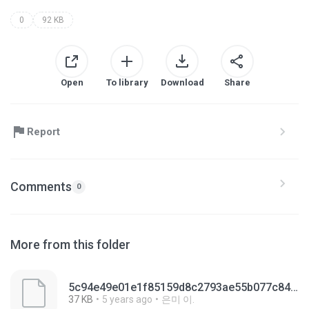
0
92 KB
Open
To library
Download
Share
Report
Comments
0
More from this folder
5c94e49e01e1f85159d8c2793ae55b077c841ff464f58bf360593a86abe4820f.0
37 KB
5 years ago
은미 이.