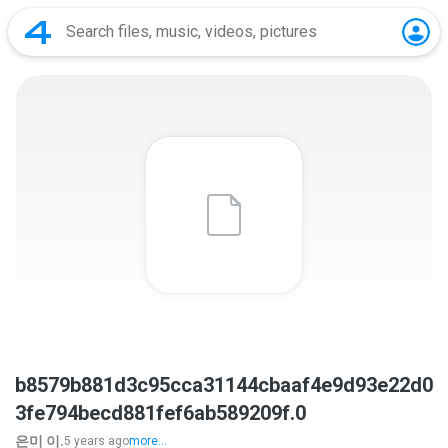
b8579b881d3c95cca31144cbaaf4e9d93e22d0
3fe794becd881fef6ab589209f.0
은미 이.
5 years ago
more...