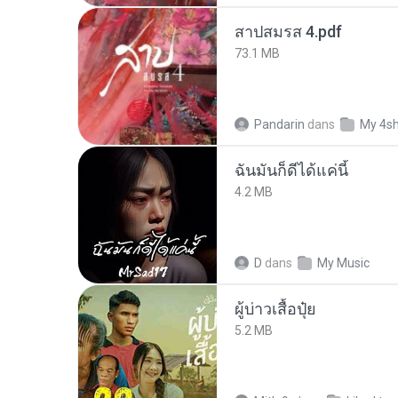
สาปสมรส 4.pdf
73.1 MB
Pandarin
dans
My 4s
ฉันมันก็ดีได้แค่นี้
4.2 MB
D
dans
My Music
ผู้บ่าวเสื้อปุ๋ย
5.2 MB