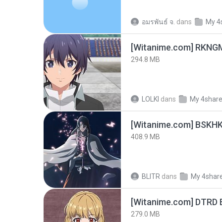
อมรพันธ์ จ.
dans
My 4
294.8 MB
LOLKI
dans
My 4shar
[Witanime.com] BSKHK
408.9 MB
BLITR
dans
My 4shar
[Witanime.com] DTRD 
279.0 MB