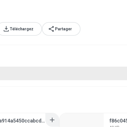
Téléchargez
Partager
94926ba4dd6c4dea86a914a5450ccabcdd7b0a05764785d054d90abc66d27ccd.0