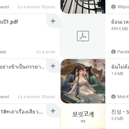
hared
il y a environ 18 jours
Wtlpro
นปี1.pdf
499.6 MB
ads
il y a un an
Panda
เกิดใหม่อีกครา อี๋เหนียงอย่างข้าเป็นภรรยาขุนนาง 1_ST.pdf
ฉันไม่ต้
1.4 MB
hared
il y a environ 18 jours
Mob K
เมียน้อยเหงา พาเสียวค่ะ18+เล่าเรื่องเสียว.mp3
진성 -
3.4 MB