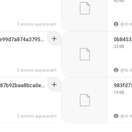
40 KB
5 années auparavant
은미 이
f2fd7da5cb6f798c39ce99d7a874a37953e6c7d87aa69759ddfc9f4a515d61d3.0
33 KB
5 années auparavant
은미 이
4efc1370f986b03cc3387b92baa8bca0e85a713e89e764921fae435a574d3c51.0
19 KB
5 années auparavant
은미 이