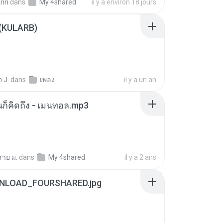
rin
dans
My 4shared
il y a environ 18 jours
 (KULARB)
 J.
dans
เพลง
il y a un an
หนก็คิดถึง - เมนทอล.mp3
สาย ม.
dans
My 4shared
il y a 2 ans
NLOAD_FOURSHARED.jpg