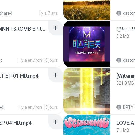
shared
il y a 7 ans
castor
[Witanime.com] RKNGMNNTSRCMB EP 06 HD.mp4
영탁 - 
3.2 MB
ed
il y a environ 10 jours
castor
T EP 01 HD.mp4
[Witan
321.3 MB
ed
il y a environ 15 jours
DRTY
EP 04 HD.mp4
LOVE 
7.1 MB