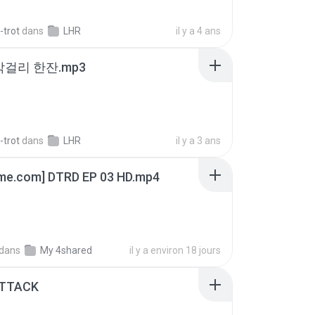
-trot
dans
LHR
il y a 4 ans
막걸리 한잔.mp3
-trot
dans
LHR
il y a 3 ans
ime.com] DTRD EP 03 HD.mp4
dans
My 4shared
il y a environ 18 jours
ATTACK