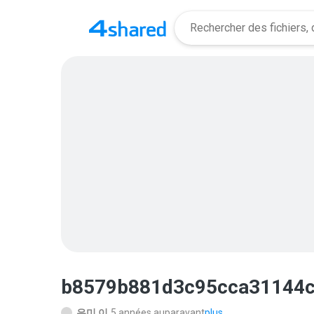
b8579b881d3c95cca31144c
은미 이.
5 années auparavant
plus...