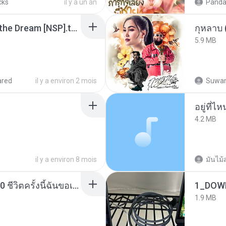
cks
il y a un an
Panda
Tomodachi Life Living the Dream [NSP].torrent
กุหลาบ
5.9 MB
ared
il y a environ 2 mois
Suwan
อยู่ที่ไ
4.2 MB
il y a environ 8 mois
มันไม้
ย้อนเวลากลับมาในยุค 70 ชีวิตครั้งนี้ฉันขอเลือกเอง จบ.pdf
1_DOW
1.9 MB