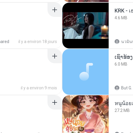
KRK - เธ
4.6 MB
hared
il y a environ 18 jours
นวมิน
6.0 MB
il y a environ 9 mois
But G.
หนูน้อยส
27.2 MB