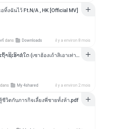
อทิ้งฉันไว้ Ft.N/A , HK [Official MV]
ทร์
dans
Downloads
il y a environ 8 mois
ເຊົາຮ້ອງເຖົ້າຊິເອົາທໍ່ໃດ (เซาฮ้องเถ้าสิเอาเท่าใด) ບຸນເກີດ ຫນູຫ່ວງ ft. ໂສພາ ຈຸນທະລາ
dans
My 4shared
il y a environ 2 mois
ู้ชีวิตกับภารกิจเลี้ยงพี่ชายทั้งห้า.pdf