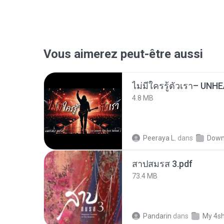
Vous aimerez peut-être aussi
4.8 MB
Peeraya L.
dans
Down
สาปสมรส 3.pdf
73.4 MB
Pandarin
dans
My 4s