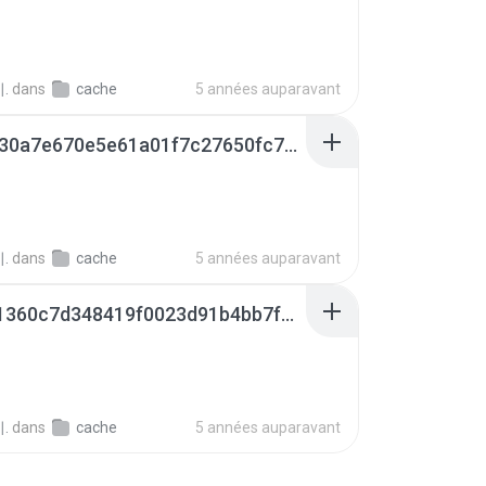
.
dans
cache
5 années auparavant
0b845330a7e670e5e61a01f7c27650fc7dce73cac0f1df0101b2e7acaec522fd.0
.
dans
cache
5 années auparavant
983fd71360c7d348419f0023d91b4bb7fa5b2a6d8d0b094448f5f7624f9aed66.0
.
dans
cache
5 années auparavant