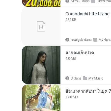
Mith 9.
dans
Liked tra
252 KB
margob
dans
My 4sh
สายลมเจ็บปวด
4.0 MB
D
dans
My Music
32.8 MB