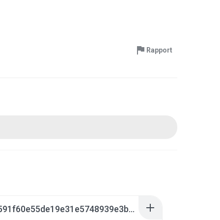
Rapport
f86c04591f60e55de19e31e5748939e3b6a6a4907aae46da3ad0cb231fc0870b.0