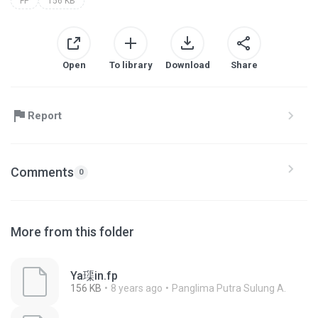
FP
156 KB
Open
To library
Download
Share
Report
Comments
0
More from this folder
Ya璖in.fp
156 KB
8 years ago
Panglima Putra Sulung A.