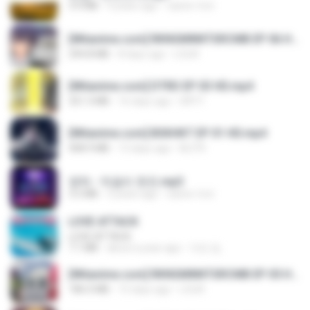
3.4 MB
4 years ago
castor-trot
[Witanime.com] RKNGMNNTSRCMB EP 06 HD.mp4
294.8 MB
8 days ago
LOLKI
[Witanime.com] DTRD EP 03 HD.mp4
321.3 MB
16 days ago
DRTY
[Witanime.com] BSKHKT EP 01 HD.mp4
408.9 MB
13 days ago
BLITR
영탁 - 막걸리 한잔.mp3
3.2 MB
3 years ago
castor-trot
LOVE ATTACK
LOVE ATTACK
7.1 MB
about a year ago
지빈 임.
[Witanime.com] RKNGMNNTSRCMB EP 05 HD.mp4
186.0 MB
15 days ago
LOLKI