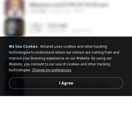
[Witanime.com] DTRD EP 04 HD.mp4
279.0 MB
9 days ago
DRTY
나훈아 - 영영.mp3
3.5 MB
4 years ago
castor-trot
신유리) 유두자위 A to Z.mp3
We Use Cookies.
4shared uses cookies and other tracking
256.6 MB
2 years ago
좀비고4인커플 좀.
technologies to understand where our visitors are coming from and
improve your browsing experience on our Website. By using our
Website, you consent to our use of cookies and other tracking
배금성 - 사랑이 비를 맞아요.mp3
technologies.
Change my preferences
3.5 MB
4 years ago
castor-trot
I Agree
임영웅 - 어느 60대 노부부이야기.mp3
4.6 MB
4 years ago
castor-trot
Air Hostess S01 E01.mp4
174.4 MB
3 months ago
민호 이.
진성 - 천년을 빌려준다면.mp3
3.4 MB
4 years ago
castor-trot