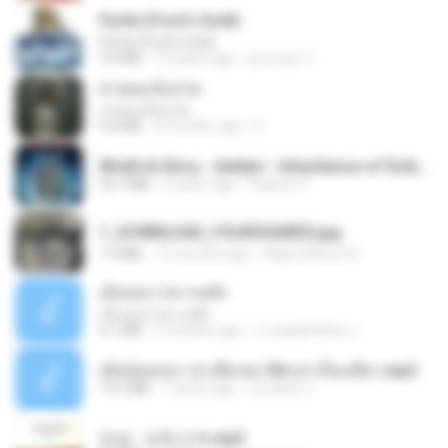
Pyrite (Fool's Gold)
Pyrite (Fool's Gold)
3.4 MB
12 years ago
princess Y.
สายลมเจ็บปวด
สายลมเจ็บปวด
4.0 MB
8 months ago
D
Wrath & Glory - Aeldari - Inheritance of Embers.pdf
53.7 MB
2 years ago
federico f
1_DOWNLOAD_FOURSHARED.jpg
1.9 MB
12 months ago
Wtlprodthree A.
เอิ้นเธอว่าความฮัก
เอิ้นเธอว่าความฮัก
4.1 MB
2 months ago
ถามพ่อ&#39;พ ม.
เมียน้อยเหงา พาเสียวค่ะ18+เล่าเรื่องเสียว.mp3
14.2 MB
7 years ago
อมรพันธ์ จ.
진성 - 보릿고개.mp3