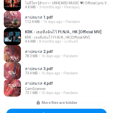
ไม่มีใครรู้ตัวเรา– UNHEARD MUSIC 🖤| Official Lyric Video | เพลงสู้ชีวิต
4.8 MB
3 months ago
Peeraya L.
สาปสมรส 1.pdf
112.4 MB
16 days ago
Pandarin
KRK - เธอทิ้งฉันไว้ Ft.N/A , HK [Official MV]
KRK - เธอทิ้งฉันไว้ Ft.N/A , HK [Official MV]
4.6 MB
8 months ago
นวมินทร์
สาปสมรส 2.pdf
78.3 MB
16 days ago
Pandarin
สาปสมรส 3.pdf
73.4 MB
16 days ago
Pandarin
สาปสมรส 4.pdf
CamScanner
73.1 MB
16 days ago
Pandarin
More files are hidden