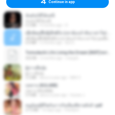
Continue in app
ฉันมันก็ดีได้แค่นี้
ฉันมันก็ดีได้แค่นี้
4.2 MB
9 months ago
D
ເຊົາຮ້ອງເຖົ້າຊິເອົາທໍ່ໃດ (เซาฮ้องเถ้าสิเอาเท่าใด) ບຸນເກີດ ຫນູຫ່ວງ ft. ໂສພາ ຈຸນທະລາ
ເຊົາຮ້ອງເຖົ້າຊິເອົາທໍ່ໃດ (เซาฮ้องเถ้าสิเอาเท่าใด) ບຸນເກີດ ຫນູຫ່ວງ ft. ໂສພາ ຈຸນທະລາ
6.0 MB
2 months ago
But G.
Tomodachi Life Living the Dream [NSP].torrent
252 KB
2 months ago
margob
ผู้บ่าวเสื้อปุ๋ย
ผู้บ่าวเสื้อปุ๋ย
5.2 MB
about a year ago
Mith 9.
กุหลาบ (KULARB)
กุหลาบ (KULARB)
5.9 MB
about a year ago
Suwan J.
หนูน้อยสู้ชีวิตกับภารกิจเลี้ยงพี่ชายทั้งห้า.pdf
27.2 MB
16 days ago
Pandarin