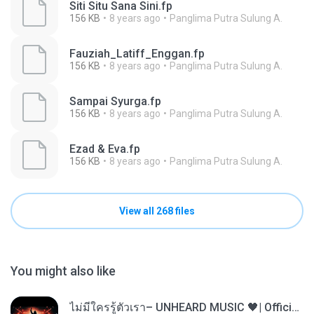
Siti Situ Sana Sini.fp
156 KB
8 years ago
Panglima Putra Sulung A.
Fauziah_Latiff_Enggan.fp
156 KB
8 years ago
Panglima Putra Sulung A.
Sampai Syurga.fp
156 KB
8 years ago
Panglima Putra Sulung A.
Ezad & Eva.fp
156 KB
8 years ago
Panglima Putra Sulung A.
View all 268 files
You might also like
ไม่มีใครรู้ตัวเรา– UNHEARD MUSIC 🖤| Official Lyric Video | เพลงสู้ชีวิต