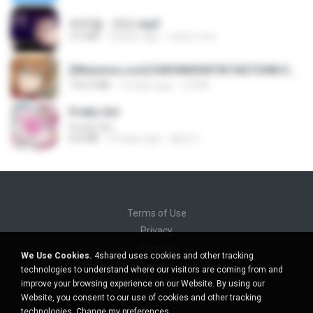
박우철 - 연모.mp3
3.5 MB
4 years ago
castor-trot
[Witanime.com] KWONMSNITIK1NGTDNN EP 04 HD.mp4
192.0 MB
16 days ago
JUVIA
Pretty Girl
Pretty Girl
8.8 MB
24 days ago
황영지
Terms of Use
Privacy
Support
We Use Cookies.
4shared uses cookies and other tracking
Do not sell my personal information
technologies to understand where our visitors are coming from and
Do not share my personal information
improve your browsing experience on our Website. By using our
Website, you consent to our use of cookies and other tracking
technologies.
Change my preferences