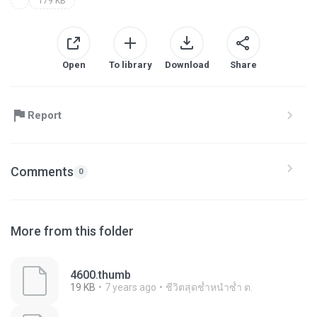
179 KB
Open
To library
Download
Share
Report
Comments
0
More from this folder
4600.thumb
19 KB
7 years ago
ชีวิตสุดช้ำหนำซ้ำ ต.