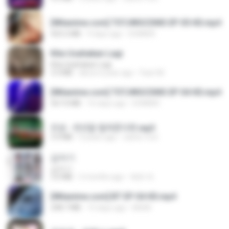
[Witanime.com] TSTJWGCDMS EP 05 HD.mp4
423.2 MB
9 days ago
DOMISR
Kita Usahakan Lagi
Kita Usahakan Lagi
3.3 MB
about a year ago
Fazri M.
[Witanime.com] TSTJWGCDMS EP 04 HD.mp4
567.0 MB
16 days ago
DOMISR
진성 - 천년을 빌려준다면.mp3
3.4 MB
4 years ago
castor-trot
갑자기
갑자기
3.0 MB
2 months ago
복희 박.
[Witanime.com] BT EP 04 HD.mp4
248.7 MB
15 days ago
BAXK