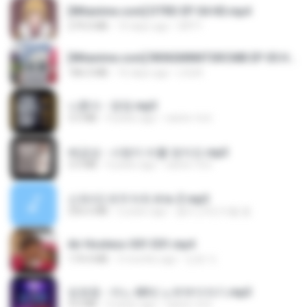
[Witanime.com] DTRD EP 04 HD.mp4
279.0 MB
10 days ago
DRTY
[Witanime.com] RKNGMNNTSRCMB EP 05 HD.mp4
186.0 MB
16 days ago
LOLKI
나훈아 - 영영.mp3
3.5 MB
4 years ago
castor-trot
배금성 - 사랑이 비를 맞아요.mp3
3.5 MB
4 years ago
castor-trot
신유리) 유두자위 A to Z.mp3
256.6 MB
2 years ago
좀비고4인커플 좀.
Air Hostess S01 E01.mp4
174.4 MB
3 months ago
민호 이.
임영웅 - 어느 60대 노부부이야기.mp3
4.6 MB
4 years ago
castor-trot