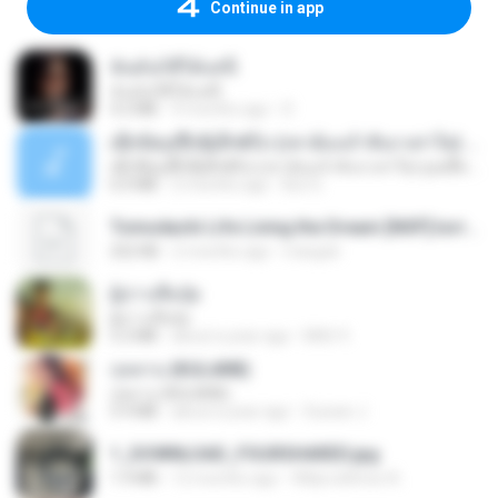
Continue in app
ฉันมันก็ดีได้แค่นี้
ฉันมันก็ดีได้แค่นี้
4.2 MB
9 months ago
D
ເຊົາຮ້ອງເຖົ້າຊິເອົາທໍ່ໃດ (เซาฮ้องเถ้าสิเอาเท่าใด) ບຸນເກີດ ຫນູຫ່ວງ ft. ໂສພາ ຈຸນທະລາ
ເຊົາຮ້ອງເຖົ້າຊິເອົາທໍ່ໃດ (เซาฮ้องเถ้าสิเอาเท่าใด) ບຸນເກີດ ຫນູຫ່ວງ ft. ໂສພາ ຈຸນທະລາ
6.0 MB
2 months ago
But G.
Tomodachi Life Living the Dream [NSP].torrent
252 KB
2 months ago
margob
ผู้บ่าวเสื้อปุ๋ย
ผู้บ่าวเสื้อปุ๋ย
5.2 MB
about a year ago
Mith 9.
กุหลาบ (KULARB)
กุหลาบ (KULARB)
5.9 MB
about a year ago
Suwan J.
1_DOWNLOAD_FOURSHARED.jpg
1.9 MB
12 months ago
Wtlprodthree A.