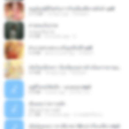
หนูน้อยสู้ชีวิตกับภารกิจเลี้ยงพี่ชายทั้งห้า.pdf
27.2 MB
18 days ago
Pandarin
สายลมเจ็บปวด
สายลมเจ็บปวด
4.0 MB
8 months ago
D
ฝ่าบาททรงพระเจริญหมื่นปี1.pdf
6.4 MB
about a year ago
Orasa K.
เกิดใหม่อีกครา อี๋เหนียงอย่างข้าเป็นภรรยาขุนนาง 1_ST.pdf
4.9 MB
18 days ago
Pandarin
อยู่ที่ไหนก็คิดถึง - เมนทอล.mp3
4.2 MB
2 years ago
มันไม้สาย ม.
เอิ้นเธอว่าความฮัก
เอิ้นเธอว่าความฮัก
4.1 MB
2 months ago
ถามพ่อ&#39;พ ม.
เมียน้อยเหงา พาเสียวค่ะ18+เล่าเรื่องเสียว.mp3