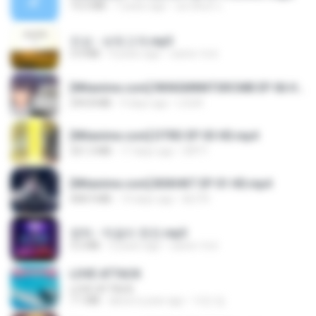
14.2 MB
7 years ago
อมรพันธ์ จ.
진성 - 보릿고개.mp3
3.4 MB
4 years ago
castor-trot
[Witanime.com] RKNGMNNTSRCMB EP 06 HD.mp4
294.8 MB
9 days ago
LOLKI
[Witanime.com] DTRD EP 03 HD.mp4
321.3 MB
17 days ago
DRTY
[Witanime.com] BSKHKT EP 01 HD.mp4
408.9 MB
14 days ago
BLITR
영탁 - 막걸리 한잔.mp3
3.2 MB
3 years ago
castor-trot
LOVE ATTACK
LOVE ATTACK
7.1 MB
about a year ago
지빈 임.