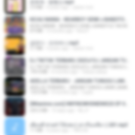
문희옥 - 평행선.mp3
2.9 MB
4 years ago
castor-trot
KICAU MANIA - NDARBOY GENK x BANDITOZ YAOW 86 (OFFICIAL LYRIC VIDEO) GAS POL NDANGAK
KICAU MANIA - NDARBOY GENK x BANDITOZ YAOW 86 (OFFICIAL LYRIC VIDEO) GAS POL NDANGAK
8.9 MB
3 months ago
Rina P.
금잔디 - 오라버니.mp3
3.1 MB
4 years ago
castor-trot
DJ TIKTOK TERBARU 2025🎵DJ JANGAN TUNGGU LAMA LAMA NANTI LAMA LAMA 🎵DJ SEDIA AKU SEBELUM HUJAN
DJ TIKTOK TERBARU 2025🎵DJ JANGAN TUNGGU LAMA LAMA NANTI LAMA LAMA 🎵DJ SEDIA AKU SEBELUM HUJAN
199.4 MB
6 months ago
Yahya Lahiya
ADELLA TERBARU - JANGAN TUNGGU LAMA LAMA - GELAS RETAK - OM ADELLA FULL ALBUM TERBARU 2026
ADELLA TERBARU - JANGAN TUNGGU LAMA LAMA - GELAS RETAK - OM ADELLA FULL ALBUM TERBARU 2026
133.0 MB
4 months ago
Cuplis
[Witanime.com] HMYNGWHSNIDMS2S EP 04 HD.mp4
235.5 MB
15 days ago
KILJY
เพื่อนพี่ ช่วยทำให้เสด ( เล่าเรื่องเสียว ) 201.mp3
7.1 MB
6 years ago
TNP2 M.