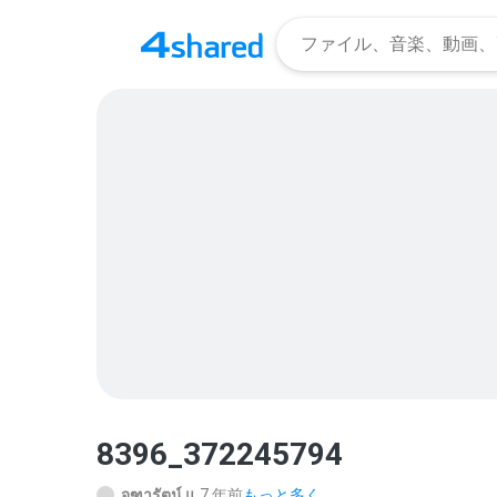
8396_372245794
จุฑารัตน์ แ.
7 年前
もっと多く...