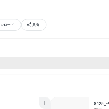
ウンロード
共有
8425_-