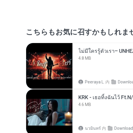
こちらもお気に召すかもしれま
4.8 MB
Peeraya L.
内
Downlo
KRK - เธอทิ้งฉันไว้ Ft.N
4.6 MB
นวมินทร์
内
Download