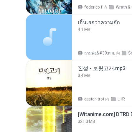
federico f
内
Wrath & 
เอิ้นเธอว่าความฮัก
4.1 MB
ถามพ่อ&#39;พ ม.
内
S
진성 - 보릿고개.mp3
3.4 MB
castor-trot
内
LHR
[Witanime.com] DTRD 
321.3 MB