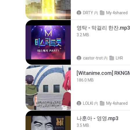
DRTY
内
My 4shared
영탁 - 막걸리 한잔.mp3
3.2 MB
castor-trot
内
LHR
186.0 MB
LOLKI
内
My 4shared
나훈아 - 영영.mp3
3.5 MB