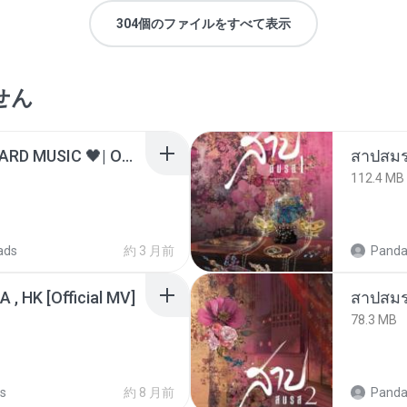
304個のファイルをすべて表示
せん
ไม่มีใครรู้ตัวเรา– UNHEARD MUSIC 🖤| Official Lyric Video | เพลงสู้ชีวิต
สาปสมร
112.4 MB
ads
約 3 月前
Panda
/A , HK [Official MV]
สาปสมร
78.3 MB
s
約 8 月前
Panda