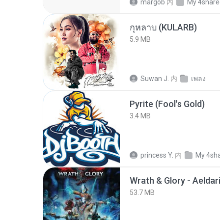
margob
内
My 4share
กุหลาบ (KULARB)
5.9 MB
Suwan J.
内
เพลง
Pyrite (Fool's Gold)
3.4 MB
princess Y.
内
My 4sh
53.7 MB