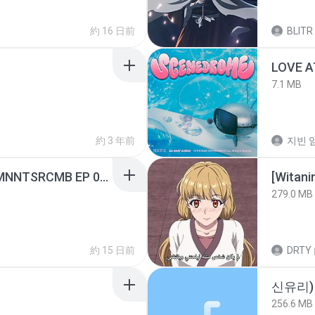
約 16 日前
BLITR
LOVE 
7.1 MB
約 3 年前
지빈 임
[Witanime.com] RKNGMNNTSRCMB EP 05 HD.mp4
[Witan
279.0 MB
約 15 日前
DRTY
신유리) 
256.6 MB