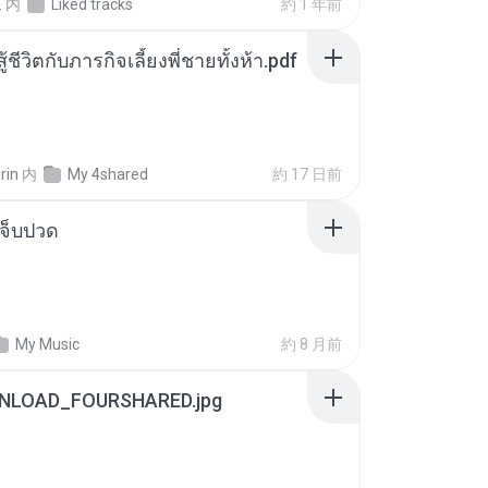
.
内
Liked tracks
約 1 年前
ู้ชีวิตกับภารกิจเลี้ยงพี่ชายทั้งห้า.pdf
rin
内
My 4shared
約 17 日前
จ็บปวด
My Music
約 8 月前
NLOAD_FOURSHARED.jpg