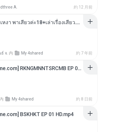
dthree A.
約 12 月前
เมียน้อยเหงา พาเสียวค่ะ18+เล่าเรื่องเสียว.mp3
ธ์ จ.
内
My 4shared
約 7 年前
[Witanime.com] RKNGMNNTSRCMB EP 06 HD.mp4
内
My 4shared
約 8 日前
ime.com] BSKHKT EP 01 HD.mp4