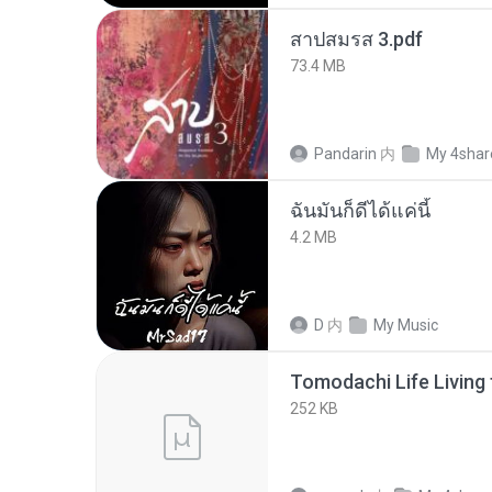
สาปสมรส 3.pdf
73.4 MB
Pandarin
内
My 4shar
ฉันมันก็ดีได้แค่นี้
4.2 MB
D
内
My Music
252 KB