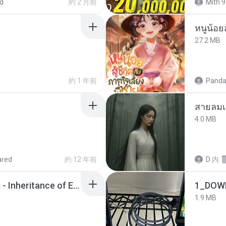
d
約 2 月前
Mith 9
หนูน้อยส
27.2 MB
約 1 年前
Panda
สายลมเ
4.0 MB
ared
約 12 年前
D
内
Wrath & Glory - Aeldari - Inheritance of Embers.pdf
1_DOW
1.9 MB