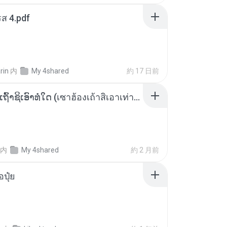
ส 4.pdf
rin
内
My 4shared
約 17 日前
ເຊົາຮ້ອງເຖົ້າຊິເອົາທໍ່ໃດ (เซาฮ้องเถ้าสิเอาเท่าใด) ບຸນເກີດ ຫນູຫ່ວງ ft. ໂສພາ ຈຸນທະລາ
内
My 4shared
約 2 月前
้อปุ๋ย