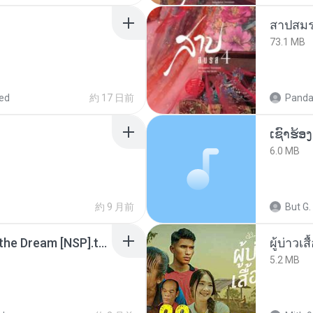
สาปสมร
73.1 MB
ed
約 17 日前
Panda
6.0 MB
約 9 月前
But G.
Tomodachi Life Living the Dream [NSP].torrent
ผู้บ่าวเสื
5.2 MB