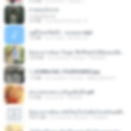
5.9 MB
il y a un an
Suwan J.
สายลมเจ็บปวด
สายลมเจ็บปวด
4.0 MB
il y a environ 8 mois
D
อยู่ที่ไหนก็คิดถึง - เมนทอล.mp3
4.2 MB
il y a 2 ans
มันไม้สาย ม.
ย้อนเวลากลับมาในยุค 70 ชีวิตครั้งนี้ฉันขอเลือกเอง จบ.pdf
32.8 MB
il y a environ 18 jours
Pandarin
1_DOWNLOAD_FOURSHARED.jpg
1.9 MB
il y a environ 12 mois
Wtlprodthree A.
ฝ่าบาททรงพระเจริญหมื่นปี1.pdf
6.4 MB
il y a un an
Orasa K.
ย้อนเวลากลับมาเกิดใหม่ในวันสิ้นโลกพร้อมมิติส่วนตัว 1-443 [จบ] - 揍趴长颈鹿.pdf
499.6 MB
il y a environ 18 jours
Pandarin