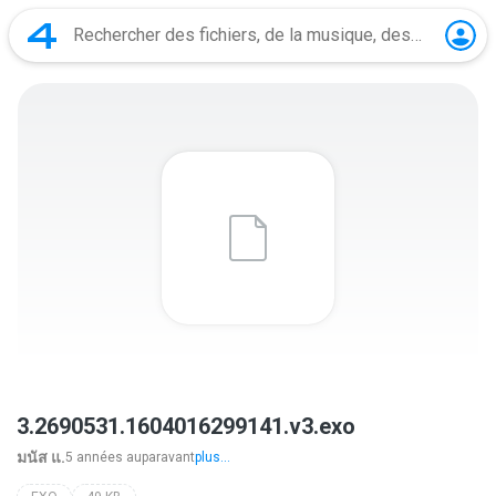
3.2690531.1604016299141.v3.exo
มนัส แ.
5 années auparavant
plus...