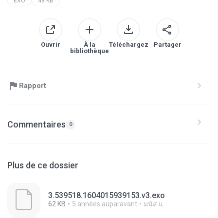
EXO
49 KB
Ouvrir
À la
Téléchargez
Partager
bibliothèque
Rapport
Commentaires
0
Plus de ce dossier
3.539518.1604015939153.v3.exo
62 KB
5 années auparavant
มนัส แ.