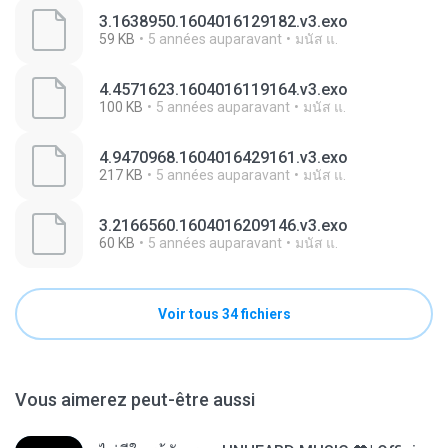
3.1638950.1604016129182.v3.exo
59 KB
5 années auparavant
มนัส แ.
4.4571623.1604016119164.v3.exo
100 KB
5 années auparavant
มนัส แ.
4.9470968.1604016429161.v3.exo
217 KB
5 années auparavant
มนัส แ.
3.2166560.1604016209146.v3.exo
60 KB
5 années auparavant
มนัส แ.
Voir tous 34 fichiers
Vous aimerez peut-être aussi