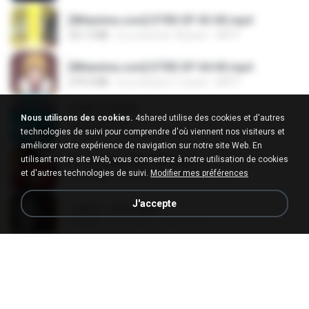
[Witanime.com] DTRD EP 03 HD.mp4
321.3 MB
il y a environ 18 jours
DRTY
[Witanime.com] DTRD EP 04 HD.mp4
279.0 MB
il y a environ 11 jours
DRTY
LOVE ATTACK
Nous utilisons des cookies.
4shared utilise des cookies et d'autres
LOVE ATTACK
technologies de suivi pour comprendre d'où viennent nos visiteurs et
7.1 MB
il y a un an
지빈 임.
améliorer votre expérience de navigation sur notre site Web. En
utilisant notre site Web, vous consentez à notre utilisation de cookies
Air Hostess S01 E01.mp4
et d'autres technologies de suivi.
Modifier mes préférences
174.4 MB
il y a environ 3 mois
민호 이.
J'accepte
나훈아 - 영영.mp3
3.5 MB
il y a 4 ans
castor-trot
신유리) 유두자위 A to Z.mp3
256.6 MB
il y a 2 ans
좀비고4인커플 좀.
배금성 - 사랑이 비를 맞아요.mp3