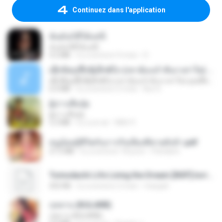
Continuez dans l'application
ฉันมันก็ดีได้แค่นี้
ฉันมันก็ดีได้แค่นี้
4.2 MB
il y a environ 9 mois
D
ເຊົາຮ້ອງເຖົ້າຊິເອົາທໍ່ໃດ (เซาฮ้องเถ้าสิเอาเท่าใด) ບຸນເກີດ ຫນູຫ່ວງ ft. ໂສພາ ຈຸນທະລາ
ເຊົາຮ້ອງເຖົ້າຊິເອົາທໍ່ໃດ (เซาฮ้องเถ้าสิเอาเท่าใด) ບຸນເກີດ ຫນູຫ່ວງ ft. ໂສພາ ຈຸນທະລາ
6.0 MB
il y a environ 2 mois
But G.
ผู้บ่าวเสื้อปุ๋ย
ผู้บ่าวเสื้อปุ๋ย
5.2 MB
il y a un an
Mith 9.
หนูน้อยสู้ชีวิตกับภารกิจเลี้ยงพี่ชายทั้งห้า.pdf
27.2 MB
il y a environ 18 jours
Pandarin
Tomodachi Life Living the Dream [NSP].torrent
252 KB
il y a environ 2 mois
margob
กุหลาบ (KULARB)
กุหลาบ (KULARB)