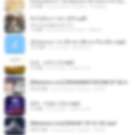
เกิดใหม่อีกครา อี๋เหนียงอย่างข้าเป็นภรรยาขุนนาง 1_ST.pdf
4.9 MB
il y a environ 18 jours
Pandarin
ฉันไม่ต้องการพร สุจิรัน.pdf
tanmobza@gmail.com
1.4 MB
il y a environ 27 jours
Mob K.
เมียน้อยเหงา พาเสียวค่ะ18+เล่าเรื่องเสียว.mp3
14.2 MB
il y a 7 ans
อมรพันธ์ จ.
진성 - 보릿고개.mp3
3.4 MB
il y a 4 ans
castor-trot
[Witanime.com] RKNGMNNTSRCMB EP 06 HD.mp4
294.8 MB
il y a environ 10 jours
LOLKI
영탁 - 막걸리 한잔.mp3
3.2 MB
il y a 3 ans
castor-trot
[Witanime.com] BSKHKT EP 01 HD.mp4
408.9 MB
il y a environ 15 jours
BLITR