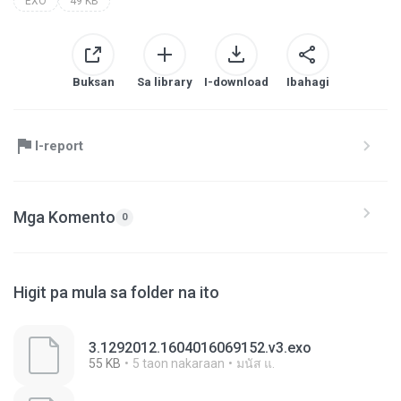
EXO
49 KB
Buksan
Sa library
I-download
Ibahagi
I-report
Mga Komento
0
Higit pa mula sa folder na ito
3.1292012.1604016069152.v3.exo
55 KB
5 taon nakaraan
มนัส แ.