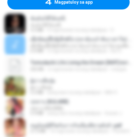
Magpatuloy sa app
ฉันมันก็ดีได้แค่นี้
ฉันมันก็ดีได้แค่นี้
4.2 MB
9 mga buwan na ang nakalipas
D
ເຊົາຮ້ອງເຖົ້າຊິເອົາທໍ່ໃດ (เซาฮ้องเถ้าสิเอาเท่าใด) ບຸນເກີດ ຫນູຫ່ວງ ft. ໂສພາ ຈຸນທະລາ
ເຊົາຮ້ອງເຖົ້າຊິເອົາທໍ່ໃດ (เซาฮ้องเถ้าสิเอาเท่าใด) ບຸນເກີດ ຫນູຫ່ວງ ft. ໂສພາ ຈຸນທະລາ
6.0 MB
2 mga buwan na ang nakalipas
But G.
Tomodachi Life Living the Dream [NSP].torrent
252 KB
2 mga buwan na ang nakalipas
margob
ผู้บ่าวเสื้อปุ๋ย
ผู้บ่าวเสื้อปุ๋ย
5.2 MB
isang taon na ang nakalipas
Mith 9.
กุหลาบ (KULARB)
กุหลาบ (KULARB)
5.9 MB
isang taon na ang nakalipas
Suwan J.
หนูน้อยสู้ชีวิตกับภารกิจเลี้ยงพี่ชายทั้งห้า.pdf
27.2 MB
16 mga araw na ang nakalipas
Pandarin