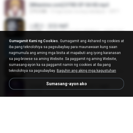
[Witanime.com] DTRD EP 04 HD.mp4
279.0 MB
9 mga araw na ang nakalipas
DRTY
나훈아 - 영영.mp3
3.5 MB
4 mga taon na ang nakalipas
castor-trot
Gumagamit Kami ng Cookies.
Gumagamit ang 4shared ng cookies at
신유리) 유두자위 A to Z.mp3
iba pang teknolohiya sa pagsubaybay para maunawaan kung saan
256.6 MB
2 mga taon na ang nakalipas
좀비고4인커플 좀.
nagmumula ang aming mga bisita at mapabuti ang iyong karanasan
sa pag-browse sa aming Website. Sa paggamit ng aming Website,
sumasang-ayon ka sa paggamit namin ng cookies at iba pang
배금성 - 사랑이 비를 맞아요.mp3
teknolohiya sa pagsubaybay.
Baguhin ang aking mga kagustuhan
3.5 MB
4 mga taon na ang nakalipas
castor-trot
Sumasang-ayon ako
임영웅 - 어느 60대 노부부이야기.mp3
4.6 MB
4 mga taon na ang nakalipas
castor-trot
Air Hostess S01 E01.mp4
174.4 MB
3 mga buwan na ang nakalipas
민호 이.
진성 - 천년을 빌려준다면.mp3
3.4 MB
4 mga taon na ang nakalipas
castor-trot