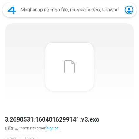
3.2690531.1604016299141.v3.exo
มนัส แ.
5 taon nakaraan
higit pa...