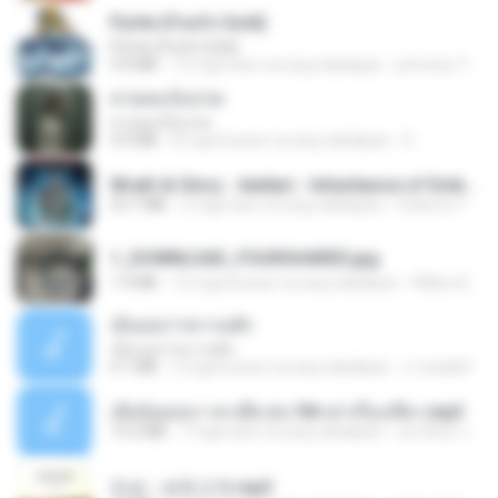
Pyrite (Fool's Gold)
Pyrite (Fool's Gold)
3.4 MB
12 mga taon na ang nakalipas
princess Y.
สายลมเจ็บปวด
สายลมเจ็บปวด
4.0 MB
8 mga buwan na ang nakalipas
D
Wrath & Glory - Aeldari - Inheritance of Embers.pdf
53.7 MB
2 mga taon na ang nakalipas
federico f
1_DOWNLOAD_FOURSHARED.jpg
1.9 MB
12 mga buwan na ang nakalipas
Wtlprodthree A.
เอิ้นเธอว่าความฮัก
เอิ้นเธอว่าความฮัก
4.1 MB
2 mga buwan na ang nakalipas
ถามพ่อ&#39;พ ม.
เมียน้อยเหงา พาเสียวค่ะ18+เล่าเรื่องเสียว.mp3
14.2 MB
7 mga taon na ang nakalipas
อมรพันธ์ จ.
진성 - 보릿고개.mp3