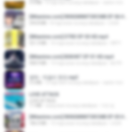
3.4 MB
4 mga taon na ang nakalipas
castor-trot
[Witanime.com] RKNGMNNTSRCMB EP 06 HD.mp4
294.8 MB
8 mga araw na ang nakalipas
LOLKI
[Witanime.com] DTRD EP 03 HD.mp4
321.3 MB
16 mga araw na ang nakalipas
DRTY
[Witanime.com] BSKHKT EP 01 HD.mp4
408.9 MB
13 mga araw na ang nakalipas
BLITR
영탁 - 막걸리 한잔.mp3
3.2 MB
3 mga taon na ang nakalipas
castor-trot
LOVE ATTACK
LOVE ATTACK
7.1 MB
isang taon na ang nakalipas
지빈 임.
[Witanime.com] RKNGMNNTSRCMB EP 05 HD.mp4
186.0 MB
15 mga araw na ang nakalipas
LOLKI