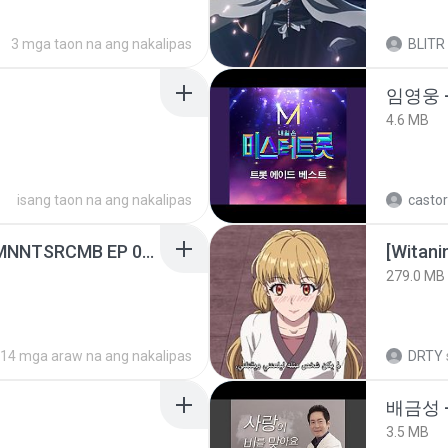
3 mga taon na ang nakalipas
BLITR
임영웅 
4.6 MB
isang taon na ang nakalipas
castor
[Witanime.com] RKNGMNNTSRCMB EP 05 HD.mp4
[Witan
279.0 MB
14 mga araw na ang nakalipas
DRTY
배금성 
3.5 MB