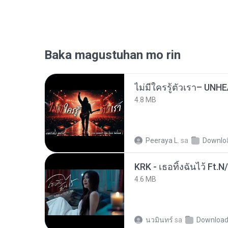
Baka magustuhan mo rin
4.8 MB
Peeraya L.
sa
Downlo
KRK - เธอทิ้งฉันไว้ Ft.N
4.6 MB
นวมินทร์
sa
Downloa