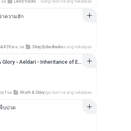
.
sa
Liked tracks
isang taon na ang nakalipas
อว่าความฮัก
อ&#39;พ ม.
sa
SnapTube Audio
2 mga buwan na ang nakalipas
Wrath & Glory - Aeldari - Inheritance of Embers.pdf
co f
sa
Wrath & Glory
2 mga taon na ang nakalipas
จ็บปวด