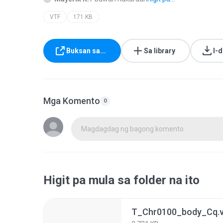
VTF
171 KB
Buksan sa...
Sa library
I-
Mga Komento
0
Magdagdag ng bagong komento
Higit pa mula sa folder na ito
T_Chr0100_body_Cq.v