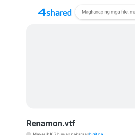
Renamon.vtf
Mayerik K.
7 buwan nakaraan
higit pa...