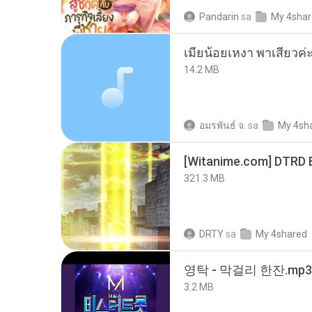
Pandarin
sa
My 4sha
14.2 MB
อมรพันธ์ จ.
sa
My 4sh
[Witanime.com] DTRD 
321.3 MB
DRTY
sa
My 4shared
영탁 - 막걸리 한잔.mp3
3.2 MB