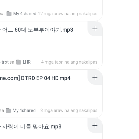
sa
My 4shared
12 mga araw na ang nakalipas
- 어느 60대 노부부이야기.mp3
-trot
sa
LHR
4 mga taon na ang nakalipas
ime.com] DTRD EP 04 HD.mp4
sa
My 4shared
8 mga araw na ang nakalipas
- 사랑이 비를 맞아요.mp3