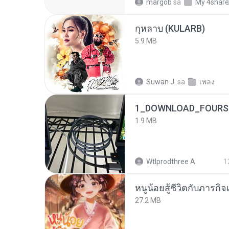
margob
sa
My 4shar
กุหลาบ (KULARB)
5.9 MB
Suwan J.
sa
เพลง
1_DOWNLOAD_FOURSH
1.9 MB
Wtlprodthree A.
1
หนูน้อยสู้ชีวิตกับภารกิจเ
27.2 MB