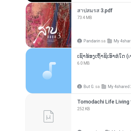
สาปสมรส 3.pdf
73.4 MB
Pandarin
sa
My 4sha
6.0 MB
But G.
sa
My 4shared
252 KB