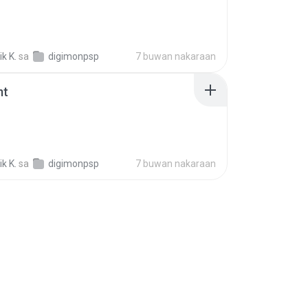
k K.
sa
digimonpsp
7 buwan nakaraan
mt
k K.
sa
digimonpsp
7 buwan nakaraan