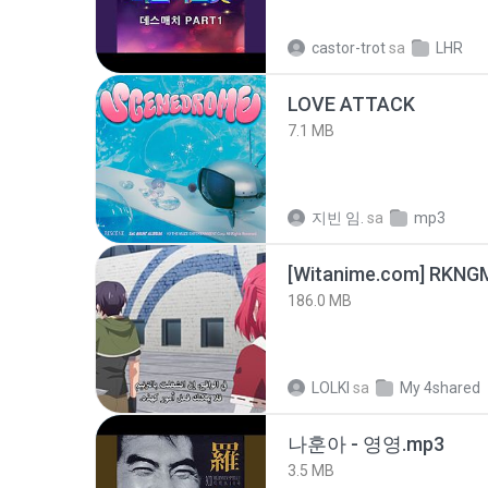
castor-trot
sa
LHR
LOVE ATTACK
7.1 MB
지빈 임.
sa
mp3
186.0 MB
LOLKI
sa
My 4shared
나훈아 - 영영.mp3
3.5 MB