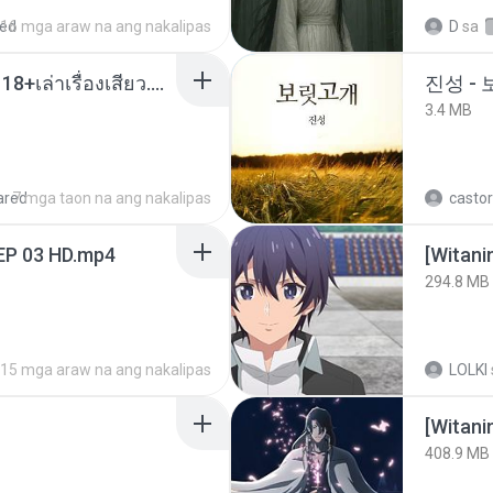
red
16 mga araw na ang nakalipas
D
sa
เมียน้อยเหงา พาเสียวค่ะ18+เล่าเรื่องเสียว.mp3
진성 -
3.4 MB
ared
7 mga taon na ang nakalipas
castor
EP 03 HD.mp4
294.8 MB
15 mga araw na ang nakalipas
LOLKI
[Witan
408.9 MB