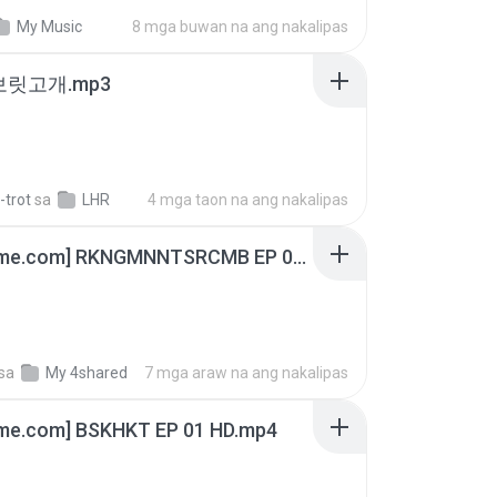
My Music
8 mga buwan na ang nakalipas
 보릿고개.mp3
-trot
sa
LHR
4 mga taon na ang nakalipas
[Witanime.com] RKNGMNNTSRCMB EP 06 HD.mp4
sa
My 4shared
7 mga araw na ang nakalipas
ime.com] BSKHKT EP 01 HD.mp4