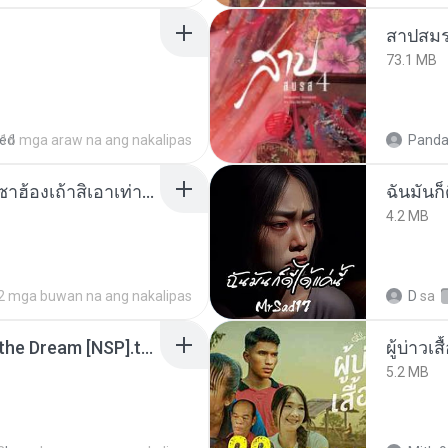
สาปสมร
73.1 MB
red
16 mga araw na ang nakalipas
Panda
ເຊົາຮ້ອງເຖົ້າຊິເອົາທໍ່ໃດ (เซาฮ้องเถ้าสิเอาเท่าใด) ບຸນເກີດ ຫນູຫ່ວງ ft. ໂສພາ ຈຸນທະລາ
ฉันมันก็ด
4.2 MB
2 mga buwan na ang nakalipas
D
sa
Tomodachi Life Living the Dream [NSP].torrent
ผู้บ่าวเสื
5.2 MB