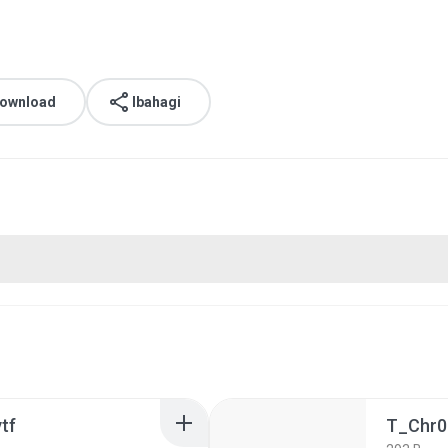
download
Ibahagi
tf
T_Chr0