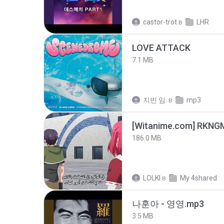
castor-trot
в
LHR
LOVE ATTACK
7.1 MB
지빈 임.
в
mp3
186.0 MB
LOLKI
в
My 4shared
나훈아 - 영영.mp3
3.5 MB