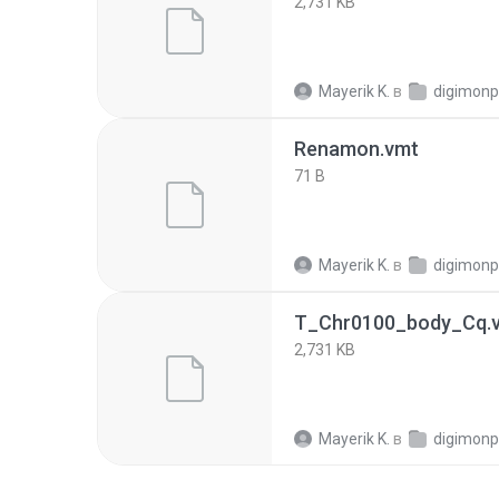
2,731 KB
Mayerik K.
в
digimon
Renamon.vmt
71 B
Mayerik K.
в
digimon
T_Chr0100_body_Cq.v
2,731 KB
Mayerik K.
в
digimon