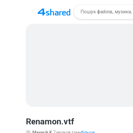
Renamon.vtf
Mayerik K.
7 місяців тому
більше...