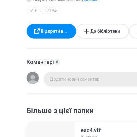
VTF
171 KB
Відкрити в...
До бібліотеки
Коментарі
0
Додати новий коментар
Більше з цієї папки
esd4.vtf