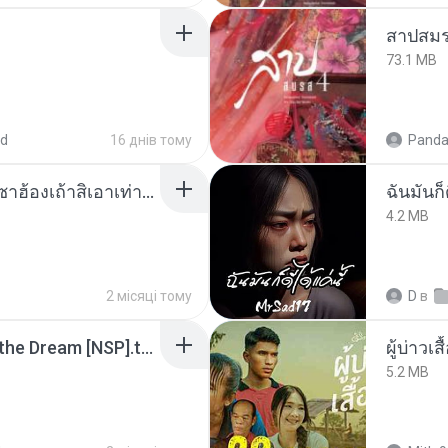
สาปสมร
73.1 MB
ed
16 днів тому
Panda
ເຊົາຮ້ອງເຖົ້າຊິເອົາທໍ່ໃດ (เซาฮ้องเถ้าสิเอาเท่าใด) ບຸນເກີດ ຫນູຫ່ວງ ft. ໂສພາ ຈຸນທະລາ
ฉันมันก็ด
4.2 MB
2 місяці тому
D
в
Tomodachi Life Living the Dream [NSP].torrent
ผู้บ่าวเสื
5.2 MB