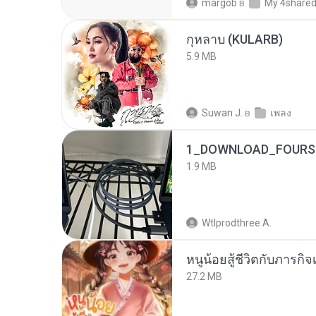
margob
в
My 4share
กุหลาบ (KULARB)
5.9 MB
Suwan J.
в
เพลง
1_DOWNLOAD_FOURSH
1.9 MB
Wtlprodthree A.
หนูน้อยสู้ชีวิตกับภารกิจเ
27.2 MB