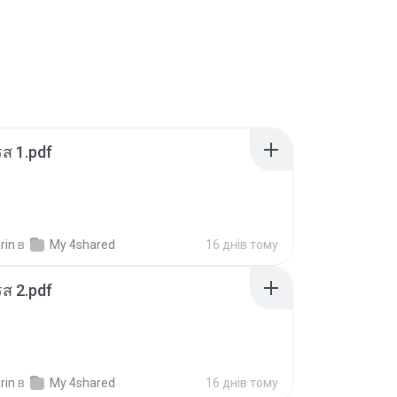
ส 1.pdf
rin
в
My 4shared
16 днів тому
ส 2.pdf
rin
в
My 4shared
16 днів тому