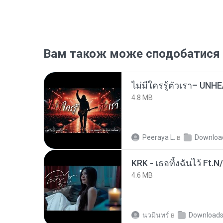
Вам також може сподобатися
4.8 MB
Peeraya L.
в
Downloa
KRK - เธอทิ้งฉันไว้ Ft.N
4.6 MB
นวมินทร์
в
Download