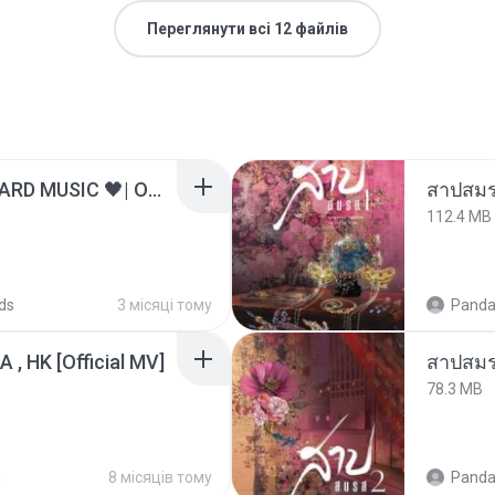
Переглянути всі 12 файлів
ไม่มีใครรู้ตัวเรา– UNHEARD MUSIC 🖤| Official Lyric Video | เพลงสู้ชีวิต
สาปสมร
112.4 MB
ds
3 місяці тому
Panda
/A , HK [Official MV]
สาปสมร
78.3 MB
s
8 місяців тому
Panda