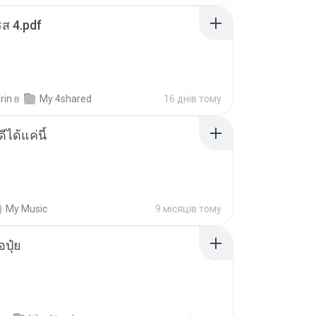
ส 4.pdf
rin
в
My 4shared
16 днів тому
ีได้แค่นี้
My Music
9 місяців тому
้อปุ๋ย