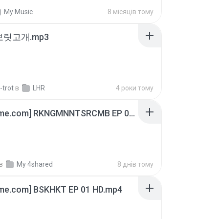
My Music
8 місяців тому
 보릿고개.mp3
-trot
в
LHR
4 роки тому
[Witanime.com] RKNGMNNTSRCMB EP 06 HD.mp4
в
My 4shared
8 днів тому
ime.com] BSKHKT EP 01 HD.mp4