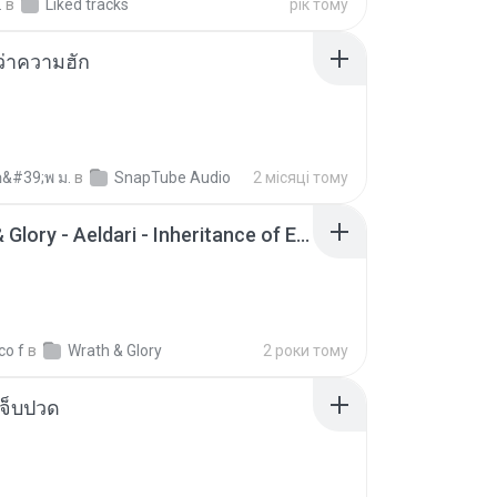
.
в
Liked tracks
рік тому
อว่าความฮัก
อ&#39;พ ม.
в
SnapTube Audio
2 місяці тому
Wrath & Glory - Aeldari - Inheritance of Embers.pdf
co f
в
Wrath & Glory
2 роки тому
จ็บปวด