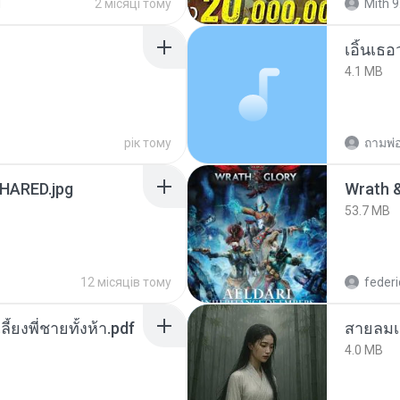
d
2 місяці тому
Mith 9
เอิ้นเธ
4.1 MB
рік тому
ถามพ่
ARED.jpg
53.7 MB
12 місяців тому
federi
ลี้ยงพี่ชายทั้งห้า.pdf
สายลมเ
4.0 MB