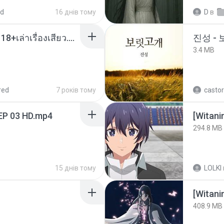
ed
16 днів тому
D
в
เมียน้อยเหงา พาเสียวค่ะ18+เล่าเรื่องเสียว.mp3
진성 -
3.4 MB
red
7 років тому
castor
EP 03 HD.mp4
294.8 MB
15 днів тому
LOLKI
[Witan
408.9 MB