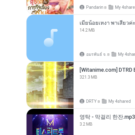
Pandarin
в
My 4shar
14.2 MB
อมรพันธ์ จ.
в
My 4sha
[Witanime.com] DTRD 
321.3 MB
DRTY
в
My 4shared
영탁 - 막걸리 한잔.mp3
3.2 MB