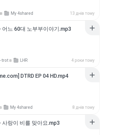
в
My 4shared
13 днів тому
- 어느 60대 노부부이야기.mp3
-trot
в
LHR
4 роки тому
ime.com] DTRD EP 04 HD.mp4
в
My 4shared
8 днів тому
- 사랑이 비를 맞아요.mp3