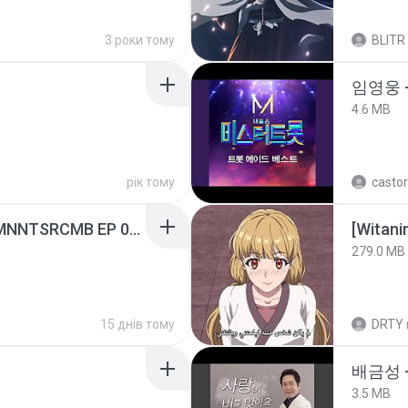
3 роки тому
BLITR
임영웅 
4.6 MB
рік тому
castor
[Witanime.com] RKNGMNNTSRCMB EP 05 HD.mp4
[Witan
279.0 MB
15 днів тому
DRTY
배금성 
3.5 MB