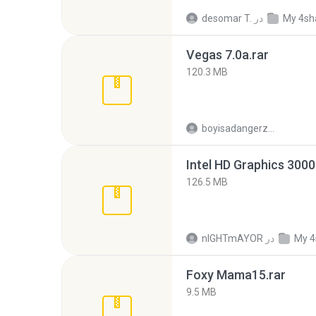
My 4sh
در
desomar T.
Vegas 7.0a.rar
120.3 MB
boyisadangerzone
126.5 MB
My 4
در
nIGHTmAYOR
Foxy Mama15.rar
9.5 MB