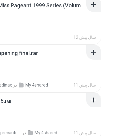
Junior Miss Pageant 1999 Series (Volume I Part I NC 6).7z
12 سال پیش
pening final.rar
11 سال پیش
My 4shared
در
edinax
5.rar
11 سال پیش
My 4shared
در
extra_precautions