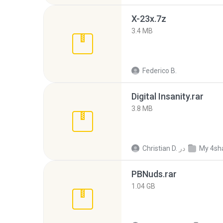
X-23x.7z
3.4 MB
Federico B.
Digital Insanity.rar
3.8 MB
My 4sh
در
Christian D.
PBNuds.rar
1.04 GB