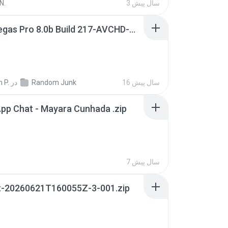
3 سال پیش
N.
Sony Vegas Pro 8.0b Build 217-AVCHD-MPG-AC3 FIXED.7z
16 سال پیش
Random Junk
در
 P.
pp Chat - Mayara Cunhada .zip
7 سال پیش
t-20260621T160055Z-3-001.zip