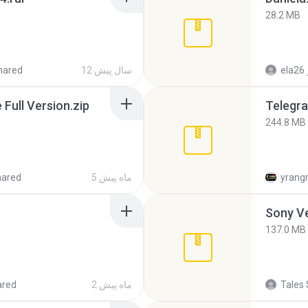
28.2 MB
ela26
12 سال پیش
hared
ull Version.zip
Telegra
244.8 MB
yrang
5 ماه پیش
hared
137.0 MB
Tales 
2 ماه پیش
ared