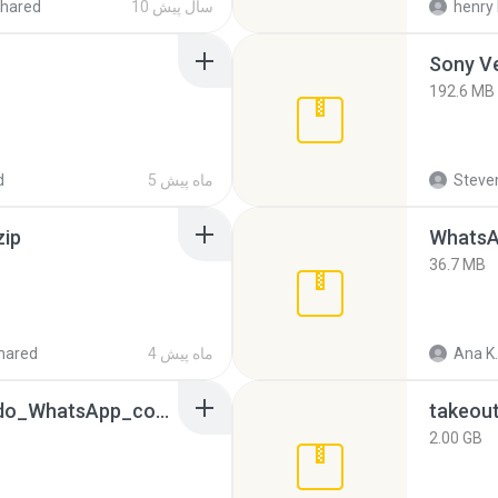
henry 
10 سال پیش
hared
192.6 MB
Steven
5 ماه پیش
d
zip
WhatsA
36.7 MB
Ana K.
4 ماه پیش
hared
65536533_Conversa_do_WhatsApp_com_Meu_Esposo.zip
takeou
2.00 GB