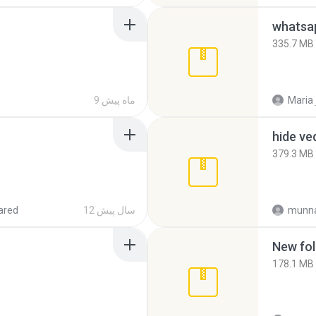
335.7 MB
Maria
9 ماه پیش
hide ve
379.3 MB
munna
12 سال پیش
ared
New fol
178.1 MB