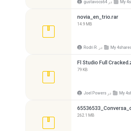
My 4s
در
gustavocs64
novia_en_trio.rar
14.9 MB
My 4share
در
Rodri R.
Fl Studio Full Cracked.
79 KB
My 4s
در
Joel Powers
262.1 MB