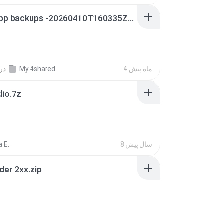
whatsapp backups -20260410T160335Z-3-001.zip
4 ماه پیش
My 4shared
در
dio.7z
8 سال پیش
 E.
der 2xx.zip