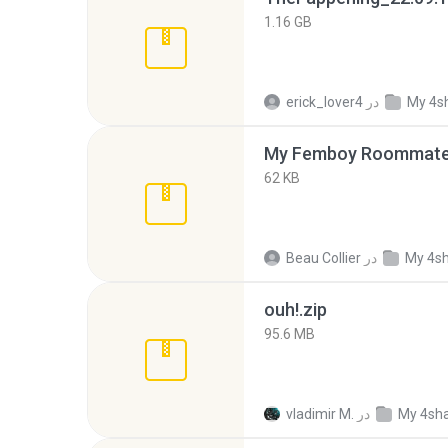
1.16 GB
My 4s
در
erick_lover4
My Femboy Roommate F
62 KB
My 4s
در
Beau Collier
ouh!.zip
95.6 MB
My 4sh
در
vladimir M.