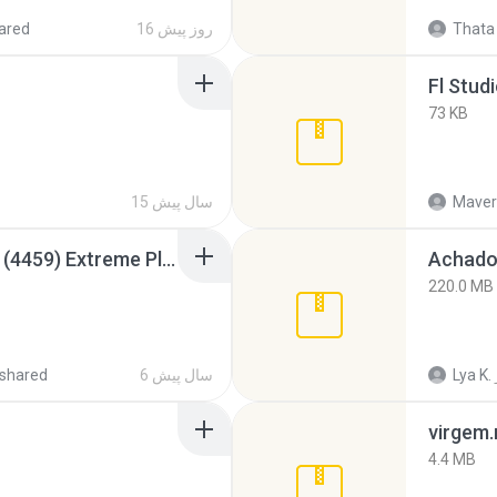
Thata 
16 روز پیش
ared
Fl Stud
73 KB
Maver
15 سال پیش
Intel HD Graphics 3000 (4459) Extreme Plus 2.0.zip
Achados
220.0 MB
Lya K.
6 سال پیش
shared
virgem.
4.4 MB