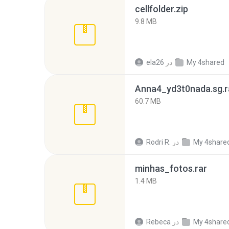
cellfolder.zip
9.8 MB
My 4shared
در
ela26
Anna4_yd3t0nada.sg.r
60.7 MB
My 4share
در
Rodri R.
minhas_fotos.rar
1.4 MB
My 4share
در
Rebeca