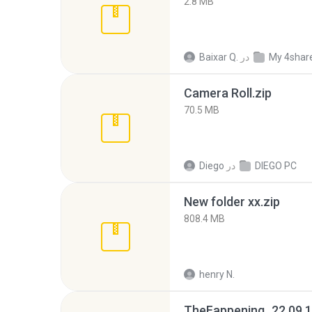
2.8 MB
My 4shar
در
Baixar Q.
Camera Roll.zip
70.5 MB
DIEGO PC
در
Diego
New folder xx.zip
808.4 MB
henry N.
TheFappening_22.09.1