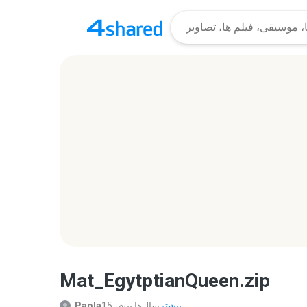
Mat_EgytptianQueen.zip
بیشتر...
15 سال‌ها پیش
Paola