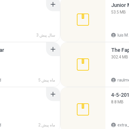
53.5 MB
luis M.
3 سال پیش
ar
The Fap
302.4 MB
raulm
5 ماه پیش
d
4-5-201
8.8 MB
2 ماه پیش
d