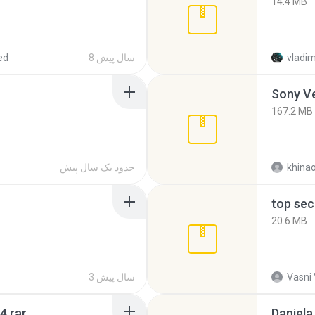
14.4 MB
vladim
8 سال پیش
ed
Sony Ve
167.2 MB
khina
حدود یک سال پیش
top sec
20.6 MB
Vasni
3 سال پیش
4.rar
Daniela