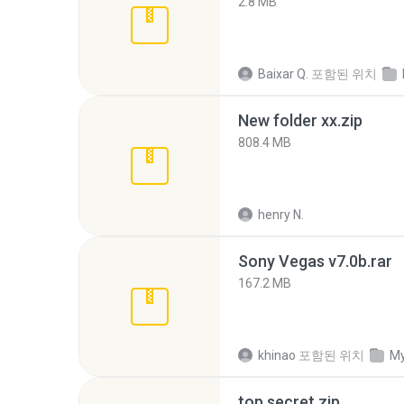
2.8 MB
Baixar Q.
포함된 위치
New folder xx.zip
808.4 MB
henry N.
Sony Vegas v7.0b.rar
167.2 MB
khinao
포함된 위치
My
top secret.zip