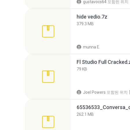
gustavocs64
포함된 위치
hide vedio.7z
379.3 MB
munna E.
Fl Studio Full Cracked.
79 KB
Joel Powers
포함된 위치
262.1 MB