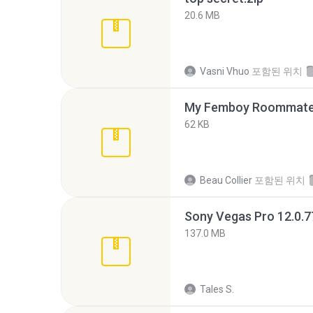
20.6 MB
Vasni Vhuo
포함된 위치
My Femboy Roommate F
62 KB
Beau Collier
포함된 위치
137.0 MB
Tales S.