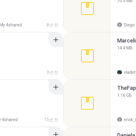
70.5 MB
My 4shared
8년 전
Diego
Marceli
14.4 MB
3년 전
vladim
TheFap
1.16 GB
 4shared
15년 전
erick_
Daniela