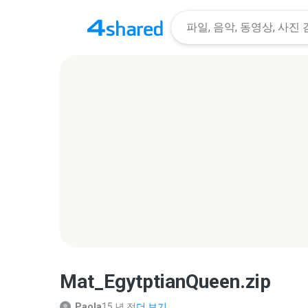
Mat_EgytptianQueen.zip
Paola
15 년 전
더 보기...