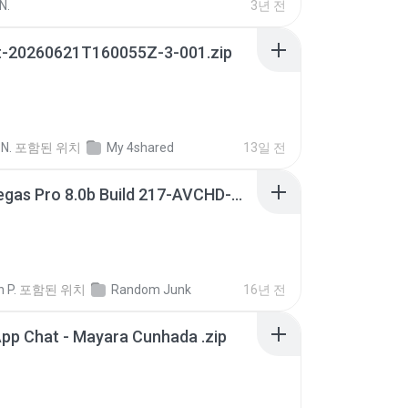
N.
3년 전
t-20260621T160055Z-3-001.zip
N.
포함된 위치
My 4shared
13일 전
Sony Vegas Pro 8.0b Build 217-AVCHD-MPG-AC3 FIXED.7z
 P.
포함된 위치
Random Junk
16년 전
pp Chat - Mayara Cunhada .zip