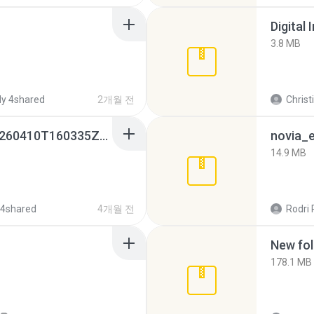
Digital 
3.8 MB
y 4shared
2개월 전
Christ
whatsapp backups -20260410T160335Z-3-001.zip
novia_e
14.9 MB
 4shared
4개월 전
Rodri 
New fol
178.1 MB