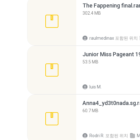
The Fappening final.ra
302.4 MB
raulmedinax
포함된 위치
53.5 MB
luis M.
Anna4_yd3t0nada.sg.r
60.7 MB
Rodri R.
포함된 위치
M