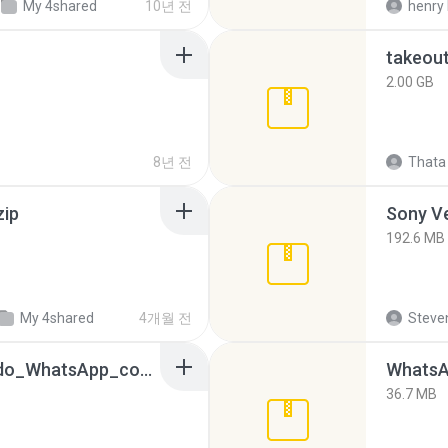
My 4shared
10년 전
henry 
takeou
2.00 GB
8년 전
Thata 
zip
192.6 MB
My 4shared
4개월 전
Steven
65536533_Conversa_do_WhatsApp_com_Meu_Esposo.zip
WhatsA
36.7 MB