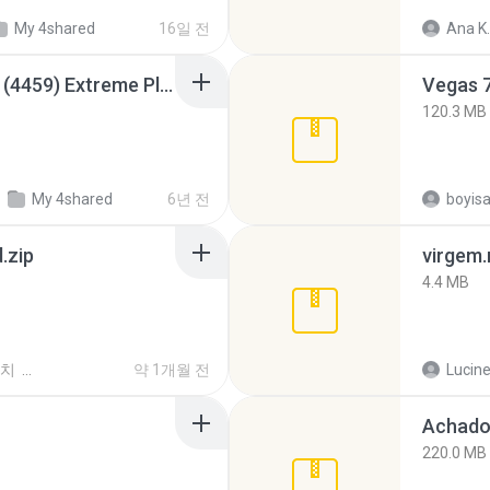
My 4shared
16일 전
Ana K.
Intel HD Graphics 3000 (4459) Extreme Plus 2.0.zip
Vegas 7
120.3 MB
치
My 4shared
6년 전
.zip
virgem.
4.4 MB
위치
약 1개월 전
Lucine
Achados
220.0 MB