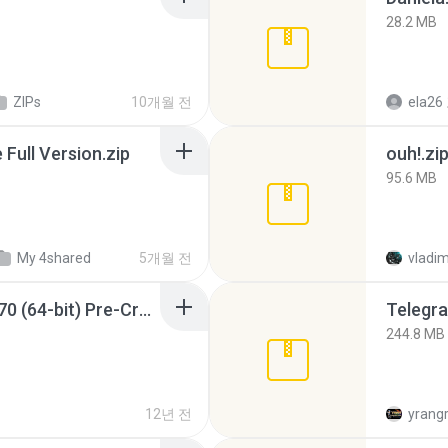
28.2 MB
ZIPs
10개월 전
ela26
ull Version.zip
ouh!.zi
95.6 MB
My 4shared
5개월 전
vladim
Sony Vegas Pro 12.0.770 (64-bit) Pre-Cracked.zip
Telegra
244.8 MB
12년 전
yrang