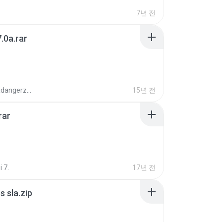
7년 전
.0a.rar
boyisadangerzone
15년 전
rar
i 7.
17년 전
 sla.zip