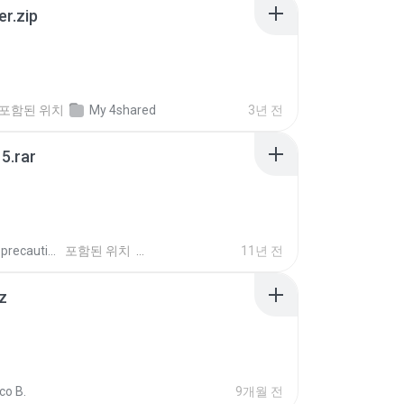
er.zip
포함된 위치
My 4shared
3년 전
5.rar
extra_precautions
포함된 위치
11년 전
z
co B.
9개월 전