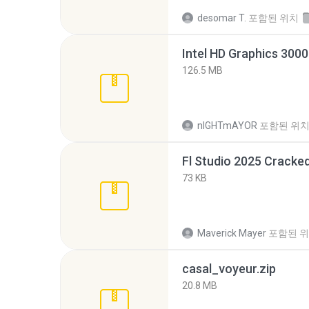
desomar T.
포함된 위치
126.5 MB
nIGHTmAYOR
포함된 위
Fl Studio 2025 Cracked
73 KB
Maverick Mayer
포함된 
casal_voyeur.zip
20.8 MB