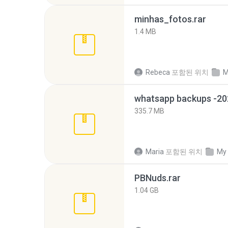
minhas_fotos.rar
1.4 MB
Rebeca
포함된 위치
M
335.7 MB
Maria
포함된 위치
My
PBNuds.rar
1.04 GB