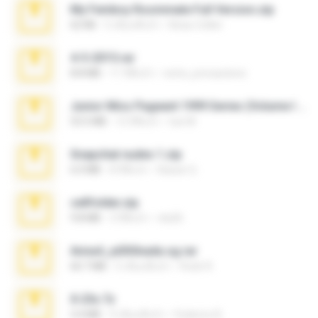
My Femboy Roommate Full Version.zip
62 KB
5 เดือนที่แล้ว
Beau Collier
4-5-2015.rar
8.8 MB
11 ปีที่แล้ว
extra_precautions
Junior Miss Pageant 1999 Series (Volume I Part I NC 6).7z
53.5 MB
12 ปีที่แล้ว
luis M.
Snapchat nudes 1.zip
6.0 MB
8 ปีที่แล้ว
Baixar Q.
cellfolder.zip
9.8 MB
3 ปีที่แล้ว
ela26
Anna4_yd3t0nada.sg.rar
60.7 MB
5 เดือนที่แล้ว
Rodri R.
X-23x.7z
3.4 MB
9 เดือนที่แล้ว
Federico B.