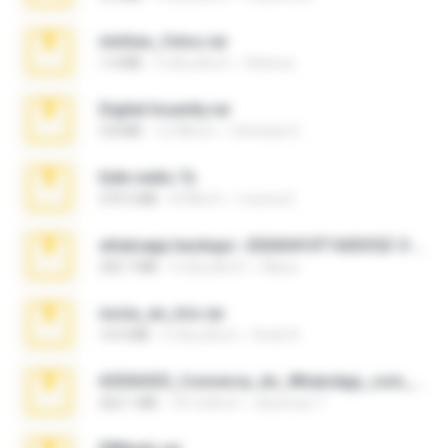
minhas_fotos.rar
1.4 MB
3 เดือนที่แล้ว
Rebeca
Digital Insanity.rar
3.8 MB
12 ปีที่แล้ว
Christian D.
hide vedio.7z
379.3 MB
8 ปีที่แล้ว
munna E.
whatsapp backups -20260410T160335Z-3-001.zip
335.7 MB
4 เดือนที่แล้ว
Maria
novia_en_trio.rar
14.9 MB
5 เดือนที่แล้ว
Rodri R.
65536533_Conversa_do_WhatsApp_com_Meu_Esposo.zip
262.1 MB
18 วันที่แล้ว
desomar T.