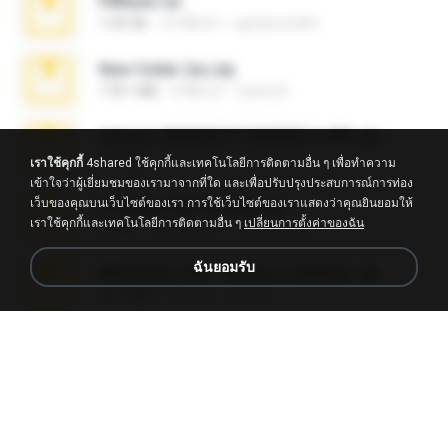
PBNuds.rar
1.04 GB
10 ปีที่แล้ว
gustavocs64
New folder 2xx.zip
178.1 MB
3 ปีที่แล้ว
henry N.
takeout-20260621T160055Z-3-001.zip
2.00 GB
15 วันที่แล้ว
Thata N.
เราใช้คุกกี้
4shared ใช้คุกกี้และเทคโนโลยีการติดตามอื่น ๆ เพื่อทำความ
เข้าใจว่าผู้เยี่ยมชมของเรามาจากที่ใด และเพื่อปรับปรุงประสบการณ์การท่อง
เว็บของคุณบนเว็บไซต์ของเรา การใช้เว็บไซต์ของเราแสดงว่าคุณยินยอมให้
Fl Studio Full Cracked.zip
เราใช้คุกกี้และเทคโนโลยีการติดตามอื่น ๆ
เปลี่ยนการตั้งค่าของฉัน
79 KB
4 เดือนที่แล้ว
Joel Powers
ฉันยอมรับ
WhatsApp Chat - Mayara Cunhada .zip
36.7 MB
7 ปีที่แล้ว
Ana K.
Sony Vegas Pro 8.0b Build 217-AVCHD-MPG-AC3 FIXED.7z
192.6 MB
16 ปีที่แล้ว
Steven P.
Intel HD Graphics 3000 (4459) Extreme Plus 2.0.zip
126.5 MB
6 ปีที่แล้ว
nIGHTmAYOR