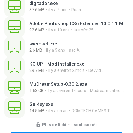
digitador.exe
37.6 MB
il y a 2 ans
Ruan
Adobe Photoshop CS6 Extended 13.0.1.1 Multilanguage Portable x86.exe
92.6 MB
il y a 10 ans
laurofm25
wicreset.exe
2.6 MB
il y a 5 ans
asd A.
KG UP - Mod Installer.exe
29.7 MB
il y a environ 2 mois
Deyvid ;.
MuDreamSetup-0.30.2.exe
1.63 GB
il y a environ 14 jours
Mudream.online -.
GuiKey.exe
14.5 MB
il y a un an
DOMTECH GAMES T.
Plus de fichiers sont cachés