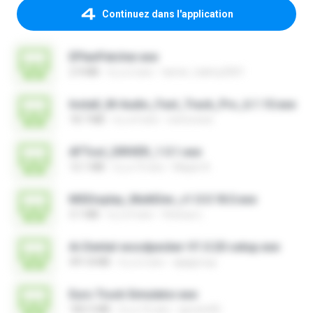
Continuez dans l'application
EPlanPatcher.exe
2.9 MB
il y a 2 ans
tamer_halmy2001
Install_M-Audio_Fast_Track_Pro_6.1.10.exe
18.7 MB
il y a 4 ans
nenovoice
AFTool_DRIVER_1.0.1.exe
12.1 MB
il y a 10 ans
Majub A.
MSDisplay_MultiDev_v1.0.0.18.0.exe
3.1 MB
il y a 4 ans
Vinicius L.
Ai-Dental-woodpecker-V1.0.20-setup.exe
491.8 MB
il y a 2 ans
ajajigroup
Euro Truck Simulator.exe
182.5 MB
il y a 16 ans
sprotni95