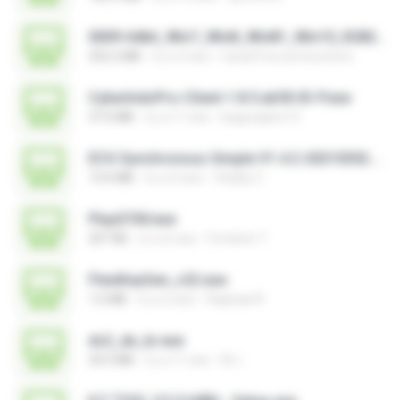
0009-64bit_Win7_Win8_Win81_Win10_R282.exe
252.2 MB
il y a 3 ans
Canal Fora do Escritorio
CyberIndoPro-Client-1.8.5.ab50-ID-P.exe
37.0 MB
il y a 11 ans
bagusajiwo13
ECG Synchronous Simple V1.4.2-20210302.exe
13.6 MB
il y a 4 ans
Vitality C.
PlayGTAV.exe
207 KB
il y a 6 ans
Fortanto T.
FlexiKeyGen_v22.exe
1.6 MB
il y a 2 ans
Raphael R.
ds2_de_br.exe
34.5 MB
il y a 11 ans
DL I.