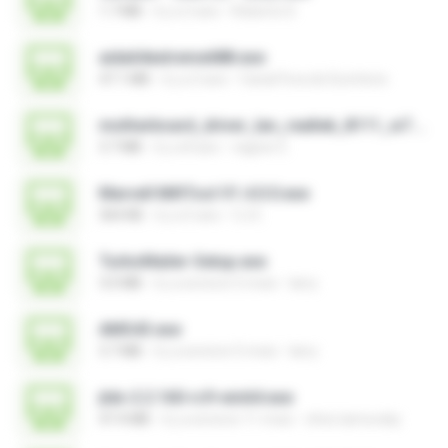
1.7 MB
il y a 3 ans
Roberto D.
aida64extreme688.exe
47.1 MB
il y a 3 ans
Canal Fora do Escritorio
motherboard_driver_lan_realtek_8111_w7.exe
3.7 MB
il y a 8 ans
vagner E.
Marvell MifiTool V1.4.0.0.exe
364 KB
il y a 5 ans
CJ E.
TurboMailer-Setup.exe
3.0 MB
il y a environ 5 mois
larry
AMS43.exe
3.7 MB
il y a environ 5 mois
larry
jtdx-2.2.160-rc9-win64.exe
47.4 MB
il y a environ 11 mois
chris.tarnovsky