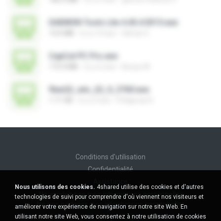
DAEMON Tools Lite 4.45.4.0315.exe
13.6 MB
il y a 14 ans
Gilmar S.
CapCut PC Pro.exe
172.4 MB
il y a 2 ans
Bunyu M.
flexi22_win_22_0_3760.exe
1.11 GB
il y a 3 ans
Pitágoras R.
Conditions d'utilisation
Confidentialité
Assistance
Nous utilisons des cookies.
4shared utilise des cookies et d'autres
Ne vendez pas mes informations personnelles
technologies de suivi pour comprendre d'où viennent nos visiteurs et
Ne pas partager mes informations personnelles
améliorer votre expérience de navigation sur notre site Web. En
utilisant notre site Web, vous consentez à notre utilisation de cookies