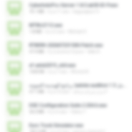
CyberIndoPro-Server-1.8.5.ab50-ID-P.exe
76.1 MB
il y a 11 ans
bagusajiwo13
MTIKv2112.exe
1.8 MB
il y a 5 ans
Michael S.
RT809H-202607251500-Patch.exe
47.4 MB
il y a environ 9 jours
kkkk A.
xf-adsk2019_x64.exe
1020 KB
il y a 7 ans
Ahmed A.
برنامج الهندسة الصوتية )adobe audition 1.5 كامل.exe
47.1 MB
il y a 16 ans
مديرُ شركةِ صداقة F.
DSE Configuration Suite 2.204.6.exe
36.0 MB
il y a 5 ans
Valery T.
Euro Truck Simulator.exe
182.5 MB
il y a 9 ans
games channel V.