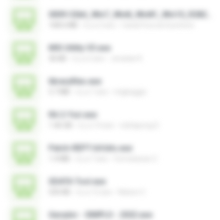
0009-32bit_Win7_Win8_Win81_Win10_R282.exe
168.6 MB
il y a 3 ans
Canal Fora do Escritorio
MSI Utility V3.exe
36 KB
il y a 2 ans
Jonatan K.
libraryfiles.exe
5.7 MB
il y a 7 ans
migbaggio
RA 2-Yuri.exe
1.46 GB
il y a 14 ans
nattapong S.
Patch-REPT-64 bits.exe
1.4 MB
il y a 7 ans
formatacao C.
SDATA Tool.exe
535 KB
il y a 12 ans
Nelson C.
Gerador - SIMPLO - 2022.exe