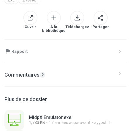
EXE
2,958 KB
Ouvrir
À la
Téléchargez
Partager
bibliothèque
Rapport
Commentaires
0
Plus de ce dossier
MidpX Emulator.exe
1,783 KB
17 années auparavant
ayyoob 1.