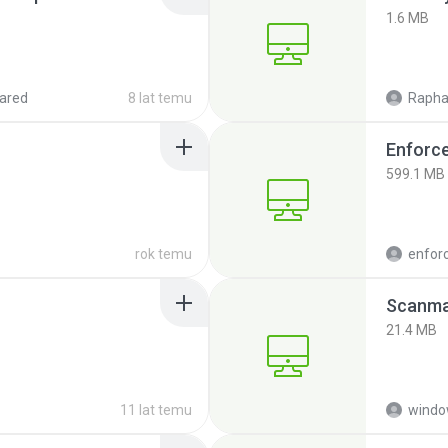
1.6 MB
ared
8 lat temu
Rapha
Enforc
599.1 MB
rok temu
enfor
Scanma
21.4 MB
11 lat temu
windo