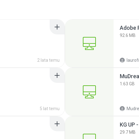
92.6 MB
2 lata temu
lauro
MuDrea
1.63 GB
5 lat temu
KG UP -
29.7 MB