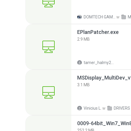
DOMTECH GAMES T.
w
M
EPlanPatcher.exe
2.9 MB
tamer_halmy2001
MSDisplay_MultiDev_v1
3.1 MB
Vinicius L.
w
DRIVERS
252.2 MB