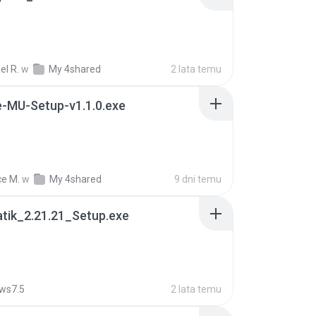
el R.
w
My 4shared
2 lata temu
e-MU-Setup-v1.1.0.exe
ce M.
w
My 4shared
9 dni temu
tik_2.21.21_Setup.exe
ws7.5
2 lata temu