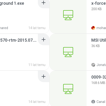
ground 1.exe
x-forc
200 KB
hared
14 lat temu
vpngate-client-v4.18-9570-rtm-2015.07.26.exe
MSI Uti
36 KB
11 lat temu
Jonat
168.6 MB
14 lat temu