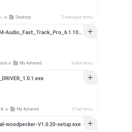
;.
w
Desktop
2 miesiące temu
Install_M-Audio_Fast_Track_Pro_6.1.10.exe
oice
w
My 4shared
4 lata temu
_DRIVER_1.0.1.exe
 A.
w
My 4shared
10 lat temu
al-woodpecker-V1.0.20-setup.exe