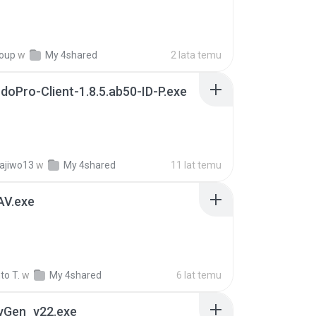
roup
w
My 4shared
2 lata temu
doPro-Client-1.8.5.ab50-ID-P.exe
ajiwo13
w
My 4shared
11 lat temu
AV.exe
to T.
w
My 4shared
6 lat temu
eyGen_v22.exe