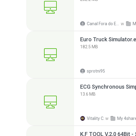
Canal Fora do Escritorio
w
M
Euro Truck Simulator.
182.5 MB
sprotni95
13.6 MB
Vitality C.
w
My 4shar
K.F TOOL V.2.0 64Bit -