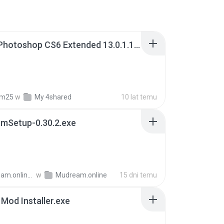
Adobe Photoshop CS6 Extended 13.0.1.1 Multilanguage Portable x86.exe
fm25
w
My 4shared
10 lat temu
mSetup-0.30.2.exe
Mudream.online -.
w
Mudream.online
15 dni temu
 Mod Installer.exe