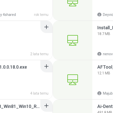
y 4shared
rok temu
Deyvid 
18.7 MB
2 lata temu
nenov
.0.0.18.0.exe
AFTool
12.1 MB
4 lata temu
Majub
0009-64bit_Win7_Win8_Win81_Win10_R282.exe
Ai-Dent
491.8 MB