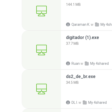
144.1 MB
Qaraman K.
w
My 4sh
digitador (1).exe
37.7 MB
Ruan
w
My 4shared
ds2_de_br.exe
34.5 MB
DL I.
w
My 4shared