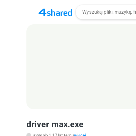
driver max.exe
ayyoob 1.
17 lat temu
więcej...