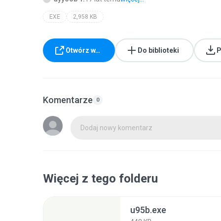
EXE
2,958 KB
Otwórz w…
Do biblioteki
P
Komentarze
0
Dodaj nowy komentarz
Więcej z tego folderu
u95b.exe