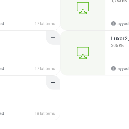
1,783 KB
ed
17 lat temu
ayyoob
Luxor2_
306 KB
ed
17 lat temu
ayyoob
ed
18 lat temu