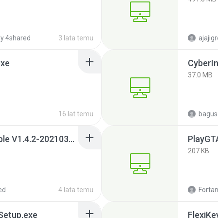
y 4shared
3 lata temu
ajajig
exe
CyberIn
37.0 MB
16 lat temu
bagus
ECG Synchronous Simple V1.4.2-20210302.exe
PlayGT
207 KB
ed
4 lata temu
Fortan
 Setup.exe
FlexiK