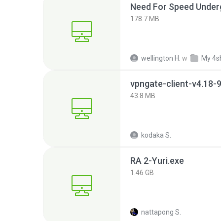
Need For Speed Under
178.7 MB
wellington H.
w
My 4s
43.8 MB
kodaka S.
RA 2-Yuri.exe
1.46 GB
nattapong S.