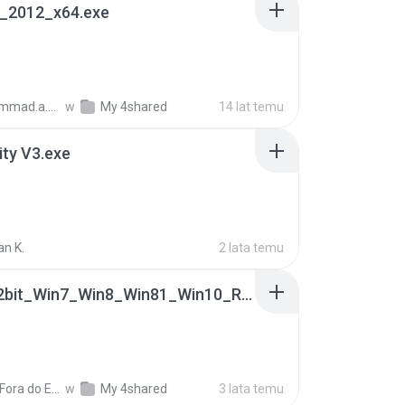
e_2012_x64.exe
mohammad.a.m.k
w
My 4shared
14 lat temu
lity V3.exe
an K.
2 lata temu
0009-32bit_Win7_Win8_Win81_Win10_R282.exe
Canal Fora do Escritorio
w
My 4shared
3 lata temu