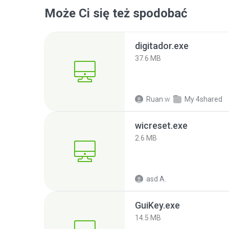
Może Ci się też spodobać
digitador.exe
37.6 MB
Ruan
w
My 4shared
wicreset.exe
2.6 MB
asd A.
GuiKey.exe
14.5 MB