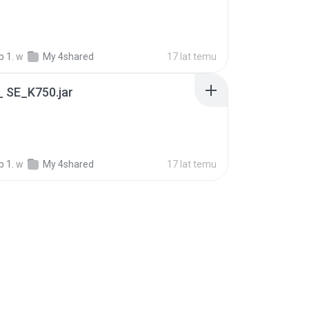
 1.
w
My 4shared
17 lat temu
 SE_K750.jar
 1.
w
My 4shared
17 lat temu