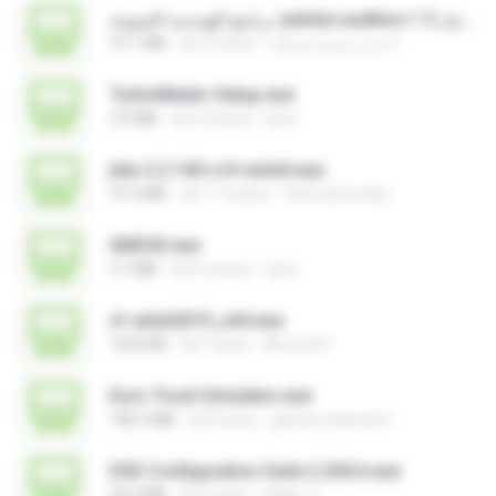
برنامج الهندسة الصوتية )adobe audition 1.5 كامل.exe
47.1 MB
há 16 anos
مديرُ شركةِ صداقة F.
TurboMailer-Setup.exe
3.0 MB
há 5 meses
larry
jtdx-2.2.160-rc9-win64.exe
47.4 MB
há 11 meses
chris.tarnovsky
AMS43.exe
3.7 MB
há 5 meses
larry
xf-adsk2019_x64.exe
1020 KB
há 7 anos
Ahmed A.
Euro Truck Simulator.exe
182.5 MB
há 9 anos
games channel V.
DSE Configuration Suite 2.204.6.exe
36.0 MB
há 5 anos
Valery T.