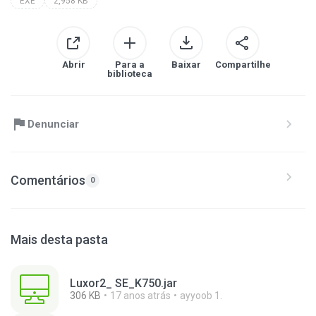
EXE
2,958 KB
Abrir
Para a
Baixar
Compartilhe
biblioteca
Denunciar
Comentários
0
Mais desta pasta
Luxor2_ SE_K750.jar
306 KB
17 anos atrás
ayyoob 1.