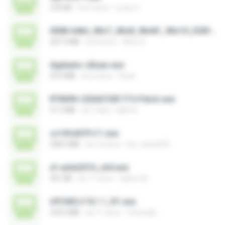
376 KB
há 9 anos
Losty G.
0008-64bit_Win7_Win8_Win81_Win10_R281.exe
207.5 MB
há 8 anos
Alice G.
digitador-zRuan.exe
29.9 MB
há 2 anos
Ruan
RT809H-202607281715-Patch.exe
51.2 MB
há 7 dias
kkkk A.
cs16fullCPv11.exe
328.4 MB
há 14 anos
leo_vieira633
xf-adsk2016_x64.exe
301 KB
há 11 anos
sakornch
UPCMCv7.8.1.1_R1.exe
318.3 MB
há 11 anos
Choirudin