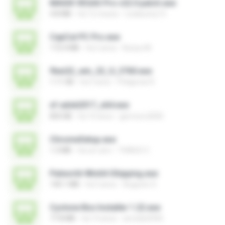
MAGIX VEGAS Pro v22.0 patch.exe
4.8 MB
há 12 meses
Leiabunny13
CapCut PC Pro.exe
172.4 MB
há 2 anos
Bunyu M.
flexi22_win_22_0_3760.exe
1.11 GB
há 3 anos
Pitágoras R.
xf-adsk2017_x64.exe
835 KB
há 10 anos
germoro2000
ChromeSetup.exe
1.3 MB
há um ano
THIAGO C.
Palworld-Win64-Shipping.exe
140.1 MB
há 3 anos
Augusto S.
Cyclone Box Installer 1.22.exe
77.8 MB
há 14 anos
arnoldo0945