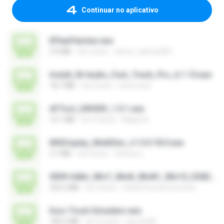
Continuar no aplicativo
EPlanPatcher.exe
2.9 MB
há 2 anos
tamer_halmy2001
Install_M-Audio_Fast_Track_Pro_6.1.10.exe
18.7 MB
há 4 anos
nenovoice
AFTool_DRIVER_1.0.1.exe
12.1 MB
há 10 anos
Majub A.
MSDisplay_MultiDev_v1.0.0.18.0.exe
3.1 MB
há 4 anos
Vinicius L.
0009-64bit_Win7_Win8_Win81_Win10_R282.exe
252.2 MB
há 3 anos
Canal Fora do Escritorio
Euro Truck Simulator.exe
182.5 MB
há 16 anos
sprotni95