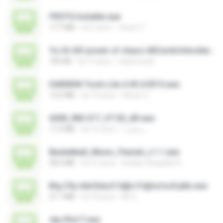
FROTG Installer.exe
17.7 MB
há 2 anos
Jhuan V.
Yu-Gi-Oh! power of chaos AllCardsUnlocker.exe
705 KB
há 14 anos
indoironwill
DAEMON Tools Lite 4.45.4.0315.exe
13.6 MB
há 14 anos
Gilmar S.
6300_RM-217_V7.30_AR.exe
17.2 MB
há 16 anos
رمضان ا.
Basketball_Music_Pannel_v.1.1.exe
48.4 MB
há 12 anos
Azidan Shaquille R.
B!g C!ty Adv3ntur3 S@n Fr@nc!sc0 ptbr.exe
21.7 MB
há 18 anos
Mr X.
stp-fifa17.exe