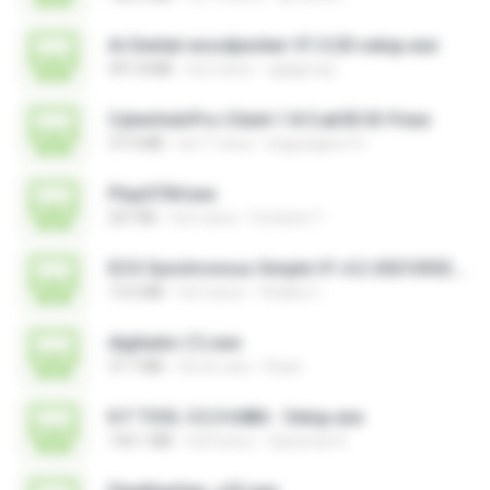
Ai-Dental-woodpecker-V1.0.20-setup.exe
491.8 MB
há 2 anos
ajajigroup
CyberIndoPro-Client-1.8.5.ab50-ID-P.exe
37.0 MB
há 11 anos
bagusajiwo13
PlayGTAV.exe
207 KB
há 6 anos
Fortanto T.
ECG Synchronous Simple V1.4.2-20210302.exe
13.6 MB
há 4 anos
Vitality C.
digitador (1).exe
37.7 MB
há um ano
Ruan
K.F TOOL V.2.0 64Bit - Setup.exe
144.1 MB
há 8 anos
Qaraman K.