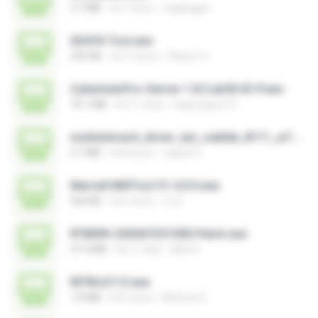
5.7 MB
há 7 anos
migbaggio
SDATA Tool.exe
535 KB
há 12 anos
Nelson C.
CyberIndoPro-Server-1.8.5.ab50-ID-P.exe
76.1 MB
há 11 anos
bagusajiwo13
motherboard_driver_lan_realtek_8111_w7.exe
3.7 MB
há 8 anos
vagner E.
Marvell MifiTool V1.4.0.0.exe
364 KB
há 5 anos
CJ E.
RT809H-202607251500-Patch.exe
47.4 MB
há 11 dias
kkkk A.
MTIKv2112.exe
1.8 MB
há 5 anos
Michael S.