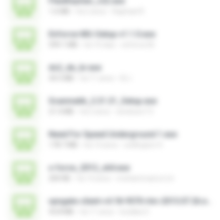
FlexiKeyGen_v22.exe
1.6 MB
há 2 anos
Raphael R.
Enforce-MU-Setup-v1.1.0.exe
599.1 MB
há 10 dias
enforce M.
ds2_de_br.exe
34.5 MB
há 11 anos
DL I.
Scanmatik_2.21.21_Setup.exe
21.4 MB
há 2 anos
windows7.5
Need For Speed Underground 1.exe
178.7 MB
há 14 anos
wellington H.
x-force_2012_x64.exe
200 KB
há 14 anos
mohammad.a.m.k
vpngate-client-v4.18-9570-rtm-2015.07.26.exe
43.8 MB
há 11 anos
kodaka S.