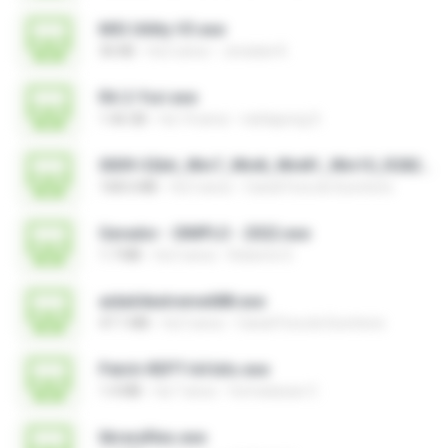
MSI Utility V3.exe
36 KB
há 2 anos
Jonatan K.
RA 2-Yuri.exe
1.46 GB
há 14 anos
nattapong S.
0009-32bit_Win7_Win8_Win81_Win10_R282.exe
168.6 MB
há 3 anos
Canal Fora do Escritorio
Gerador - SIMPLO - 2022.exe
1.7 MB
há 3 anos
Roberto D.
aida64extreme688.exe
47.1 MB
há 3 anos
Canal Fora do Escritorio
Patch-REPT-64 bits.exe
1.4 MB
há 7 anos
formatacao C.
libraryfiles.exe