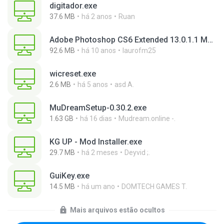
digitador.exe
37.6 MB
há 2 anos
Ruan
Adobe Photoshop CS6 Extended 13.0.1.1 Multilanguage Portable x86.exe
92.6 MB
há 10 anos
laurofm25
wicreset.exe
2.6 MB
há 5 anos
asd A.
MuDreamSetup-0.30.2.exe
1.63 GB
há 16 dias
Mudream.online -.
KG UP - Mod Installer.exe
29.7 MB
há 2 meses
Deyvid ;.
GuiKey.exe
14.5 MB
há um ano
DOMTECH GAMES T.
Mais arquivos estão ocultos