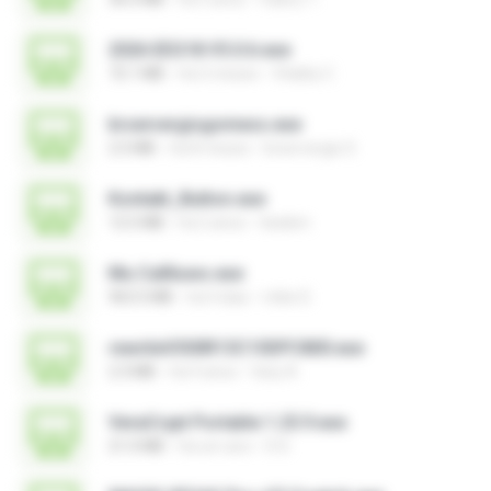
2026 EEG18 V5.0.6.exe
72.1 MB
há 2 meses
Vitality C.
brservergisgomess.exe
2.5 MB
há 8 meses
brservergis S.
Kontakt_Button.exe
12.5 MB
há 2 anos
tieskim
Mu Callliuws.exe
963.5 MB
há 4 dias
mike D.
rewriteV300R13C10SPC800.exe
2.3 MB
há 4 anos
fany A.
VeraCrypt Portable 1.25.9.exe
21.0 MB
há um ano
D D.