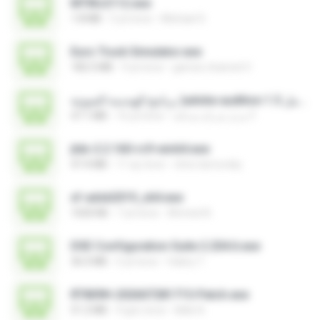
MTIKv2112.exe
1.8 MB
5 yıl önce
Michael S.
Euro Truck Simulator.exe
182.5 MB
9 yıl önce
games channel V.
برنامج الهندسة الصوتية )adobe audition 1.5 كامل.exe
47.1 MB
16 yıl önce
مديرُ شركةِ صداقة F.
jtdx-2.2.160-rc9-win64.exe
47.4 MB
11 ay önce
chris.tarnovsky
xf-adsk2019_x64.exe
1020 KB
7 yıl önce
Ahmed A.
DSE Configuration Suite 2.204.6.exe
36.0 MB
5 yıl önce
Valery T.
RT809H-202607281715-Patch.exe
51.2 MB
9 gün önce
kkkk A.