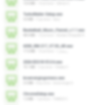
13.6 MB
14 yıl önce
Gilmar S.
TurboMailer-Setup.exe
3.0 MB
5 ay önce
larry
Basketball_Music_Pannel_v.1.1.exe
48.4 MB
12 yıl önce
Azidan Shaquille R.
6300_RM-217_V7.30_AR.exe
17.2 MB
16 yıl önce
رمضان ا.
2026 EEG18 V5.0.6.exe
72.1 MB
2 ay önce
Vitality C.
brservergisgomess.exe
2.5 MB
8 ay önce
brservergis S.
ChromeSetup.exe
1.3 MB
1 yıl önce
THIAGO C.