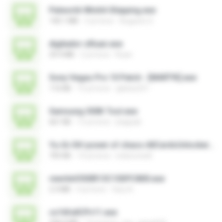
Palworld-Win64-Shipping.exe
140.1 MB
3 yıl önce
Augusto S.
digitador-zRuan.exe
29.9 MB
2 yıl önce
Ruan
Sony Vegas Pro 10 Patch - [MART!K].exe
116 KB
15 yıl önce
glebes251
Samsung 300K Tool.exe
661 KB
12 yıl önce
jhappak
Yu-Gi-Oh! power of chaos AllCardsUnlocker.exe
705 KB
14 yıl önce
indoironwill
rewriteV300R13C10SPC800.exe
2.3 MB
4 yıl önce
fany A.
cs16fullCPv11.exe