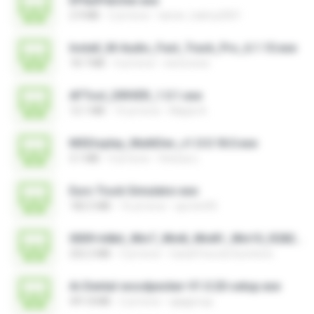
EPlanPatcher.exe
2.9 MB
2 yıl önce
tamer_halmy2001
Install_M-Audio_Fast_Track_Pro_6.1.10.exe
18.7 MB
4 yıl önce
nenovoice
AFTool_DRIVER_1.0.1.exe
12.1 MB
10 yıl önce
Majub A.
MSDisplay_MultiDev_v1.0.0.18.0.exe
3.1 MB
4 yıl önce
Vinicius L.
Euro Truck Simulator.exe
182.5 MB
16 yıl önce
sprotni95
0009-64bit_Win7_Win8_Win81_Win10_R282.exe
252.2 MB
3 yıl önce
Canal Fora do Escritorio
Ai-Dental-woodpecker-V1.0.20-setup.exe
491.8 MB
2 yıl önce
ajajigroup