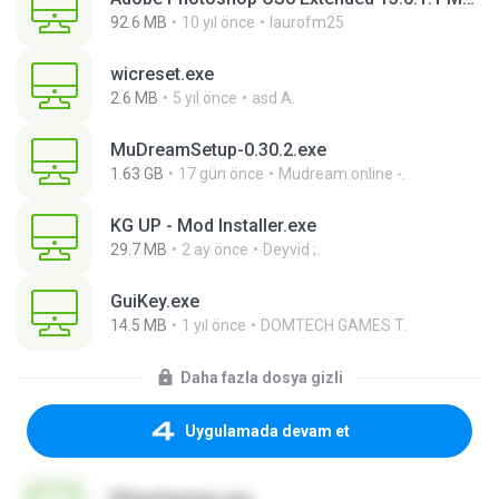
92.6 MB
10 yıl önce
laurofm25
wicreset.exe
2.6 MB
5 yıl önce
asd A.
MuDreamSetup-0.30.2.exe
1.63 GB
17 gün önce
Mudream.online -.
KG UP - Mod Installer.exe
29.7 MB
2 ay önce
Deyvid ;.
GuiKey.exe
14.5 MB
1 yıl önce
DOMTECH GAMES T.
Daha fazla dosya gizli
Uygulamada devam et