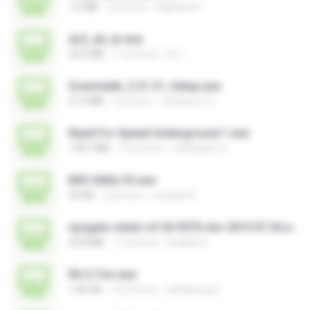
1.6 MB
2 yıl önce
Raphael R.
ds2_de_br.exe
34.5 MB
11 yıl önce
DL I.
Scanmatik_2.21.21_Setup.exe
21.4 MB
2 yıl önce
windows7.5
Need For Speed Underground 1.exe
178.7 MB
14 yıl önce
wellington H.
MSI Utility V3.exe
36 KB
2 yıl önce
Jonatan K.
vpngate-client-v4.18-9570-rtm-2015.07.26.exe
43.8 MB
11 yıl önce
kodaka S.
RA 2-Yuri.exe
1.46 GB
14 yıl önce
nattapong S.