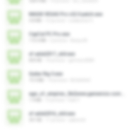
328.4 MB
14 yıl önce
leo_vieira633
MAGIX VEGAS Pro v22.0 patch.exe
4.8 MB
12 ay önce
Leiabunny13
CapCut PC Pro.exe
172.4 MB
2 yıl önce
Bunyu M.
xf-adsk2017_x64.exe
835 KB
10 yıl önce
germoro2000
Guitar Rig 5.exe
75.9 MB
14 yıl önce
BrUnInHo0
age_of_empires_3br[www.gamevicio.com.br].exe
1.9 MB
12 yıl önce
Eder F.
xf-adsk2016_x64.exe
301 KB
11 yıl önce
sakornch