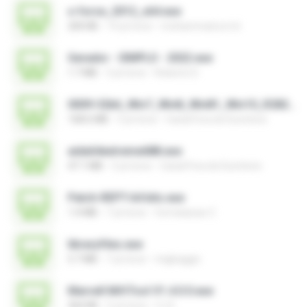
x-force_2012_x64.exe
200 KB
14 yıl önce
mohammad.a.m.k
Gerador - SIMPLO - 2022.exe
1.7 MB
3 yıl önce
Roberto D.
0009-32bit_Win7_Win8_Win81_Win10_R282.exe
168.6 MB
3 yıl önce
Canal Fora do Escritorio
aida64extreme688.exe
47.1 MB
3 yıl önce
Canal Fora do Escritorio
Patch-REPT-64 bits.exe
1.4 MB
7 yıl önce
formatacao C.
libraryfiles.exe
5.7 MB
7 yıl önce
migbaggio
Marvell MifiTool V1.4.0.0.exe
364 KB
5 yıl önce
CJ E.