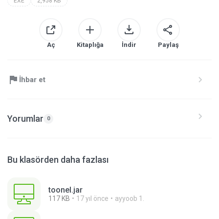
EXE
2,958 KB
Aç
Kitaplığa
İndir
Paylaş
İhbar et
Yorumlar
0
Bu klasörden daha fazlası
toonel.jar
117 KB
17 yıl önce
ayyoob 1.