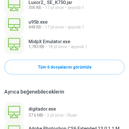
Luxor2_ SE_K750.jar
306 KB
17 yıl önce
ayyoob 1.
u95b.exe
448 KB
17 yıl önce
ayyoob 1.
MidpX Emulator.exe
1,783 KB
18 yıl önce
ayyoob 1.
Tüm 6 dosyalarını görüntüle
Ayrıca beğenebileceklerin
digitador.exe
37.6 MB
2 yıl önce
Ruan
Adobe Photoshop CS6 Extended 13.0.1.1 Multilanguage Portable x86.exe