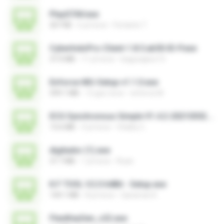
PlayGTAV.exe
207 KB
6 yıl önce
Fortanto T.
CyberIndoPro-Client-1.8.5.ab50-ID-P.exe
37.0 MB
11 yıl önce
bagusajiwo13
Enforce-MU-Setup-v1.1.0.exe
599.1 MB
12 gün önce
enforce M.
ECG Synchronous Simple V1.4.2-20210302.exe
13.6 MB
4 yıl önce
Vitality C.
digitador (1).exe
37.7 MB
1 yıl önce
Ruan
K.F TOOL V.2.0 64Bit - Setup.exe
144.1 MB
8 yıl önce
Qaraman K.
FlexiKeyGen_v22.exe