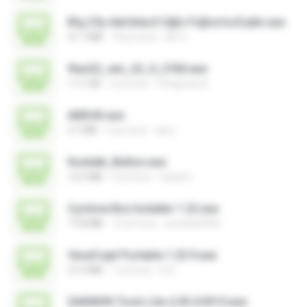
B!g C!ty Adv3ntur3 S@n Fr@nc!sc0 ptbr.exe
21.7 MB
18 yıl önce
Mr X.
flexi22_win_22_0_3760.exe
1.11 GB
3 yıl önce
Pitágoras R.
AMS43.exe
3.7 MB
5 ay önce
larry
Kontakt_Button.exe
12.5 MB
2 yıl önce
tieskim
Cyclone Box Installer 1.22.exe
77.8 MB
14 yıl önce
arnoldo0945
VeraCrypt Portable 1.25.9.exe
21.0 MB
1 yıl önce
D D.
DAEMON Tools Lite 4.45.4.0315.exe