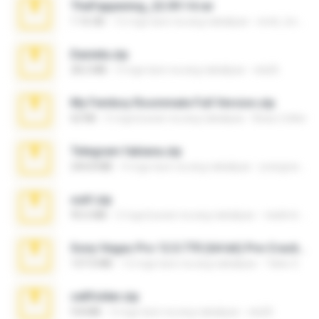
TheFappening_22.09.14.rar
1.16 GB
12 mga taon na ang nakalipas
erick_lover4
Daniela.zip
28.2 MB
3 mga taon na ang nakalipas
ela26
My Femboy Roommate Full Version.zip
62 KB
5 mga buwan na ang nakalipas
Beau Collier
Telegram fabiana.zip
244.8 MB
4 mga taon na ang nakalipas
yrangravanatal
ouh!.zip
95.6 MB
2 mga buwan na ang nakalipas
vladimir M.
Sony Vegas Pro 12.0.770 (64-bit) Pre-Cracked.zip
137.0 MB
12 mga taon na ang nakalipas
Tales S.
cellfolder.zip
9.8 MB
3 mga taon na ang nakalipas
ela26