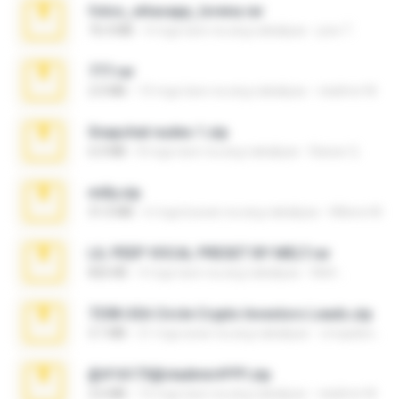
fotos_whasapp_lorena.rar
76.4 MB
4 mga taon na ang nakalipas
jose T.
777.rar
2.0 MB
10 mga taon na ang nakalipas
vladimir M.
Snapchat nudes 1.zip
6.0 MB
8 mga taon na ang nakalipas
Baixar Q.
milly.zip
31.0 MB
6 mga buwan na ang nakalipas
Milene M.
LIL PEEP VOCAL PRESET BY MELT.rar
826 KB
4 mga taon na ang nakalipas
Melt ..
7258 USA Circle Crypto Investors Leads.zip
3.1 MB
21 mga araw na ang nakalipas
cmqadeer@786786786
@#16173@vladimir#!!!!!!.zip
2.6 MB
10 mga taon na ang nakalipas
vladimir M.