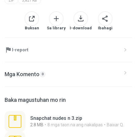
ZIP
5,821 KB
Buksan
Sa library
I-download
Ibahagi
I-report
Mga Komento
0
Baka magustuhan mo rin
Snapchat nudes n 3.zip
2.8 MB
8 mga taon na ang nakalipas
Baixar Q.