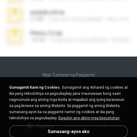
amanda sfd.rar
5.2 MB
7 mga taon na ang nakalipas
elton_roots
Photos (1).zip
1.60 GB
14 mga araw na ang nakalipas
Anacleto T.
Mga Tuntunin ng Paggamit
Privacy
Gumagamit Kami ng Cookies.
Gumagamit ang 4shared ng cookies at
Suporta
iba pang teknolohiya sa pagsubaybay para maunawaan kung saan
Huwag ibenta ang aking personal na impormasyon
nagmumula ang aming mga bisita at mapabuti ang iyong karanasan
Huwag ibahagi ang aking personal na impormasyon
sa pag-browse sa aming Website. Sa paggamit ng aming Website,
sumasang-ayon ka sa paggamit namin ng cookies at iba pang
teknolohiya sa pagsubaybay.
Baguhin ang aking mga kagustuhan
Tagalog
Sumasang-ayon ako