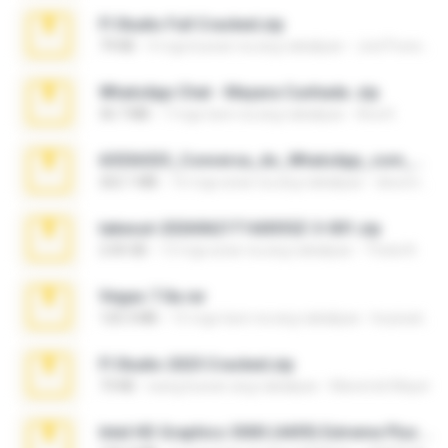
Fl Studio Full Cracked.zip
79 KB
4 mga buwan na ang nakalipas
Joel Powers
WhatsApp Chat - Mayara Cunhada .zip
36.7 MB
7 mga taon na ang nakalipas
Ana K.
65536533_Conversa_do_WhatsApp_com_Meu_Esposo.zip
262.1 MB
16 mga araw na ang nakalipas
desomar T.
takeout-20260621T160055Z-3-001.zip
2.00 GB
13 mga araw na ang nakalipas
Thata N.
Vegas 7.0a.rar
120.3 MB
15 mga taon na ang nakalipas
boyisadangerzone
Fl Studio 2025 Cracked.zip
73 KB
isang buwan ang nakalipas
Maverick Mayer
Intel HD Graphics 3000 (4459) Extreme Plus 2.0.zip