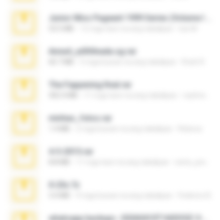
Junior Miss Pageant 1999 Series (Volume I Part I NC 6).7z
53.5 MB
12 mga taon na ang nakalipas
luis M.
Anna4_yd3t0nada.sg.rar
60.7 MB
5 mga buwan na ang nakalipas
Rodri R.
The Fappening final.rar
302.4 MB
11 mga taon na ang nakalipas
raulmedinax
minhas_fotos.rar
1.4 MB
2 mga buwan na ang nakalipas
Rebeca
4-5-2015.rar
8.8 MB
11 mga taon na ang nakalipas
extra_precautions
X-23x.7z
3.4 MB
9 mga buwan na ang nakalipas
Federico B.
whatsapp backups -20260410T160335Z-3-001.zip