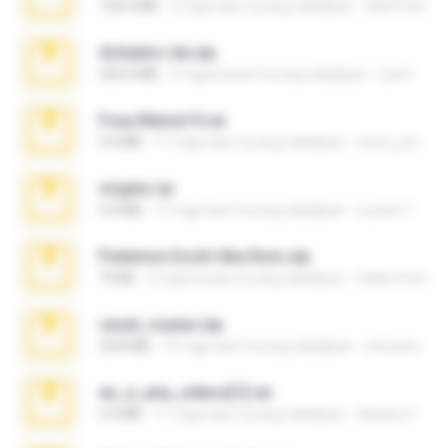
126.5 MB
6 mga taon na ang nakalipas
nIGHTmAYOR
Achados sla.zip
220.0 MB
5 mga buwan na ang nakalipas
Lya K.
Foxy Mama15.rar
9.5 MB
17 mga taon na ang nakalipas
extra_precautions
virgem.rar
4.4 MB
17 mga taon na ang nakalipas
Lucinei 7.
Pokemon Ecchi Gba Rom.zip
70 KB
4 mga buwan na ang nakalipas
Caleb Price
casal_voyeur.zip
20.8 MB
15 mga taon na ang nakalipas
netowescher
eu_e_ana_videos[1].rar
5.5 MB
11 mga taon na ang nakalipas
Adriano F.