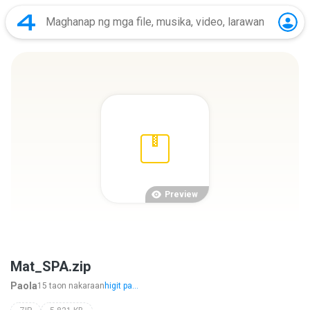
Preview
Mat_SPA.zip
Paola
15 taon nakaraan
higit pa...