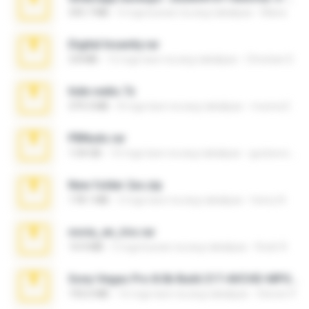
335.7 MB
4 mga buwan na ang nakalipas
Maria
Digital Insanity.rar
3.8 MB
12 mga taon na ang nakalipas
Christian D.
hide vedio.7z
379.3 MB
8 mga taon na ang nakalipas
munna E.
PBNuds.rar
1.04 GB
10 mga taon na ang nakalipas
gustavocs64
New folder 2xx.zip
178.1 MB
3 mga taon na ang nakalipas
henry N.
novia_en_trio.rar
14.9 MB
5 mga buwan na ang nakalipas
Rodri R.
Sony Vegas Pro 8.0b Build 217-AVCHD-MPG-AC3 FIXED.7z
192.6 MB
16 mga taon na ang nakalipas
Steven P.