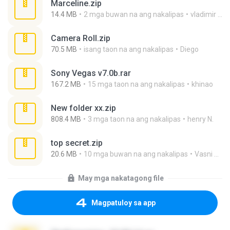
Marceline.zip
14.4 MB
2 mga buwan na ang nakalipas
vladimir M.
Camera Roll.zip
70.5 MB
isang taon na ang nakalipas
Diego
Sony Vegas v7.0b.rar
167.2 MB
15 mga taon na ang nakalipas
khinao
New folder xx.zip
808.4 MB
3 mga taon na ang nakalipas
henry N.
top secret.zip
20.6 MB
10 mga buwan na ang nakalipas
Vasni Vhuo
May mga nakatagong file
Magpatuloy sa app