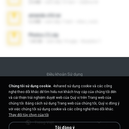
2.6 MB
cách đây 10 năm
vladimir M.
amanda sfd.rar
5.2 MB
cách đây 7 năm
elton_roots
Photos (1).zip
1.60 GB
cách đây 14 ngày
Anacleto T.
Điều khoản Sử dụng
Bảo mật
Chúng tôi sử dụng cookie.
4shared sử dụng cookie và các công
Hỗ trợ
nghệ theo dõi khác để tìm hiểu nơi khách truy cập của chúng tôi đến
Không bán thông tin cá nhân của tôi
và cải thiện trải nghiệm duyệt web của Quý vị trên Trang web của
Không chia sẻ thông tin cá nhân của tôi
chúng tôi. Bằng cách sử dụng Trang web của chúng tôi, Quý vị đồng ý
với việc chúng tôi sử dụng cookie và các công nghệ theo dõi khác.
Thay đổi tùy chọn của tôi
Tiếng Việt
Tôi đồng ý