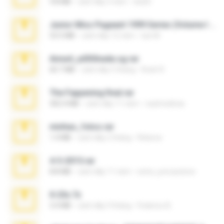
9.8 MB
cách đây 3 năm
ela26
Junior Miss Pageant 1999 Series (Volume I Part I NC 6).7z
53.5 MB
cách đây 12 năm
luis M.
Anna4_yd3t0nada.sg.rar
60.7 MB
cách đây 5 tháng
Rodri R.
The Fappening final.rar
302.4 MB
cách đây 11 năm
raulmedinax
minhas_fotos.rar
1.4 MB
cách đây 2 tháng
Rebeca
4-5-2015.rar
8.8 MB
cách đây 11 năm
extra_precautions
X-23x.7z
3.4 MB
cách đây 9 tháng
Federico B.