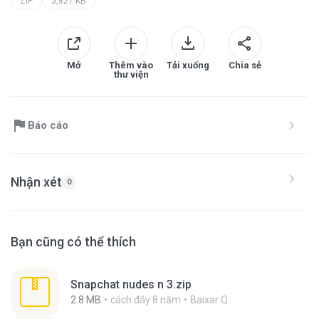
ZIP
5,821 KB
Mở
Thêm vào
Tải xuống
Chia sẻ
thư viện
Báo cáo
Nhận xét
0
Bạn cũng có thể thích
Snapchat nudes n 3.zip
2.8 MB
cách đây 8 năm
Baixar Q.