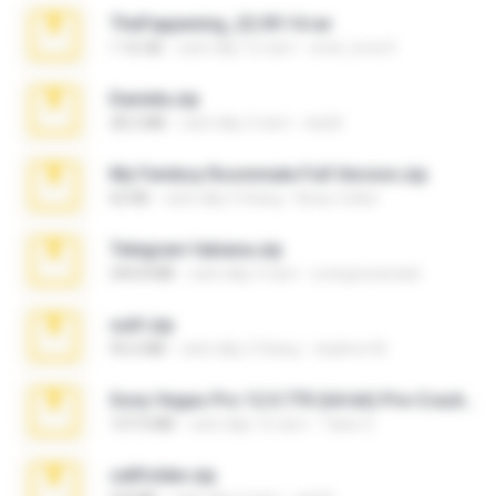
TheFappening_22.09.14.rar
1.16 GB
cách đây 12 năm
erick_lover4
Daniela.zip
28.2 MB
cách đây 3 năm
ela26
My Femboy Roommate Full Version.zip
62 KB
cách đây 5 tháng
Beau Collier
Telegram fabiana.zip
244.8 MB
cách đây 4 năm
yrangravanatal
ouh!.zip
95.6 MB
cách đây 2 tháng
vladimir M.
Sony Vegas Pro 12.0.770 (64-bit) Pre-Cracked.zip
137.0 MB
cách đây 12 năm
Tales S.
cellfolder.zip