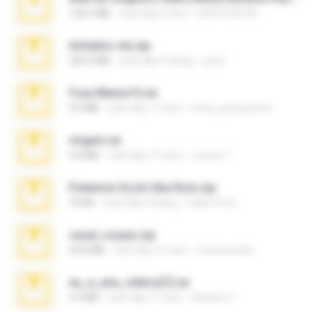
126.5 MB
cách đây 6 năm
nIGHTmAYOR
Achados sla.zip
220.0 MB
cách đây 5 tháng
Lya K.
Foxy Mama15.rar
9.5 MB
cách đây 17 năm
extra_precautions
virgem.rar
4.4 MB
cách đây 17 năm
Lucinei 7.
Pokemon Ecchi Gba Rom.zip
70 KB
cách đây 4 tháng
Caleb Price
casal_voyeur.zip
20.8 MB
cách đây 15 năm
netowescher
eu_e_ana_videos[1].rar
5.5 MB
cách đây 11 năm
Adriano F.