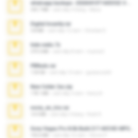
whatsapp backups -20260410T160335Z-3-001.zip
335.7 MB
cách đây 4 tháng
Maria
Digital Insanity.rar
3.8 MB
cách đây 12 năm
Christian D.
hide vedio.7z
379.3 MB
cách đây 8 năm
munna E.
PBNuds.rar
1.04 GB
cách đây 10 năm
gustavocs64
New folder 2xx.zip
178.1 MB
cách đây 3 năm
henry N.
novia_en_trio.rar
14.9 MB
cách đây 5 tháng
Rodri R.
Sony Vegas Pro 8.0b Build 217-AVCHD-MPG-AC3 FIXED.7z
192.6 MB
cách đây 16 năm
Steven P.