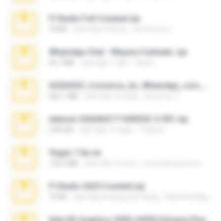
Fl Studio Full Cracked.zip
79 KB
cách đây 4 tháng
Joel Powers
WhatsApp Chat - Mayara Cunhada .zip
36.7 MB
cách đây 7 năm
Ana K.
65536533_Conversa_do_WhatsApp_com_Meu_Esposo.zip
262.1 MB
cách đây 16 ngày
desomar T.
takeout-20260621T160055Z-3-001.zip
2.00 GB
cách đây 13 ngày
Thata N.
Vegas 7.0a.rar
120.3 MB
cách đây 15 năm
boyisadangerzone
Fl Studio 2025 Cracked.zip
73 KB
cách đây khoảng một tháng
Maverick Mayer
Intel HD Graphics 3000 (4459) Extreme Plus 2.0.zip