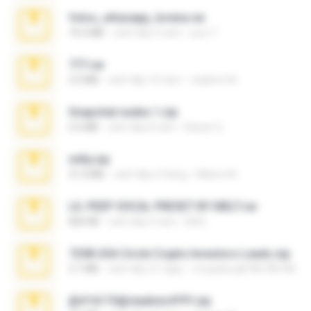
fotos_whasapp_lorena.rar
76.4 MB
cách đây 4 năm
jose T.
777.rar
2.0 MB
cách đây 10 năm
vladimir M.
Snapchat nudes 1.zip
6.0 MB
cách đây 8 năm
Baixar Q.
milly.zip
31.0 MB
cách đây 6 tháng
Milene M.
LIL PEEP VOCAL PRESET BY MELT.rar
826 KB
cách đây 4 năm
Melt ..
7258 USA Circle Crypto Investors Leads.zip
3.1 MB
cách đây 21 ngày
cmqadeer@786786786
@#16173@vladimir#!!!!!!.zip