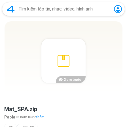
Xem trước
Mat_SPA.zip
Paola
15 năm trước
thêm...