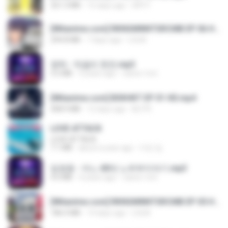
321.3 MB
15 days ago
DRTY
[Witanime.com] RKNGMNNTSRCMB EP 06 HD.mp4
294.8 MB
7 days ago
LOLKI
영탁 - 막걸리 한잔.mp3
3.2 MB
3 years ago
castor-trot
[Witanime.com] BSKHKT EP 01 HD.mp4
408.9 MB
12 days ago
BLITR
LOVE ATTACK
LOVE ATTACK
7.1 MB
about a year ago
지빈 임.
임영웅 - 어느 60대 노부부이야기.mp3
4.6 MB
4 years ago
castor-trot
[Witanime.com] RKNGMNNTSRCMB EP 05 HD.mp4
186.0 MB
14 days ago
LOLKI