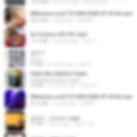
199.4 MB
6 months ago
Yahya Lahiya
[Witanime.com] TSTJWGCDMS EP 05 HD.mp4
423.2 MB
7 days ago
DOMISR
Air Hostess S01 E01.mp4
174.4 MB
3 months ago
민호 이.
갑자기
갑자기
3.0 MB
2 months ago
복희 박.
Sedia Aku Sebelum Hujan
Sedia Aku Sebelum Hujan
3.8 MB
10 months ago
Hamdi U.
[Witanime.com] TSTJWGCDMS EP 04 HD.mp4
567.0 MB
14 days ago
DOMISR
금잔디 - 오라버니.mp3
3.1 MB
4 years ago
castor-trot