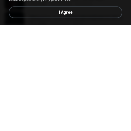
218.6 MB
15 days ago
MUrabito
I Agree
[Witanime.com] HMYNGWHSNIDMS2S EP 05 HD.mp4
251.4 MB
6 days ago
KILJY
임영웅 - 보랏빛 엽서.mp3
4.4 MB
4 years ago
castor-trot
[Witanime.com] DTRD EP 02 HD.mp4
319.8 MB
22 days ago
DRTY
Pretty Girl
Pretty Girl
8.8 MB
22 days ago
황영지
Apaga Apaga Apaga (Ao Vivo)
Apaga Apaga Apaga (Ao Vivo)
3.0 MB
6 months ago
aandre.rodrigues
박우철 - 연모.mp3
3.5 MB
4 years ago
castor-trot