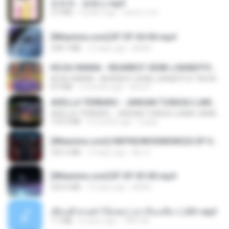
문희옥 - 평행선.mp3
2.9 MB
4 years ago
castor-trot
[Witanime.com] BT EP 04 HD.mp4
248.7 MB
12 days ago
BAXK
KICAU MANIA - NDARBOY GENK x BANDITOZ YAOW 86 (OFFICIAL LYRIC VIDEO) GAS POL NDANGAK
KICAU MANIA - NDARBOY GENK x BANDITOZ YAOW 86 (OFFICIAL LYRIC VIDEO) GAS POL NDANGAK
8.9 MB
3 months ago
Rina P.
ADELLA TERBARU - JANGAN TUNGGU LAMA LAMA - GELAS RETAK - OM ADELLA FULL ALBUM TERBARU 2026
ADELLA TERBARU - JANGAN TUNGGU LAMA LAMA - GELAS RETAK - OM ADELLA FULL ALBUM TERBARU 2026
133.0 MB
4 months ago
Cuplis
[Witanime.com] HMYNGWHSNIDMS2S EP 04 HD.mp4
235.5 MB
13 days ago
KILJY
[Witanime.com] BT EP 03 HD.mp4
250.0 MB
19 days ago
BAXK
เพื่อนพี่ ช่วยทำให้เสด ( เล่าเรื่องเสียว ) 201.mp3
7.1 MB
6 years ago
TNP2 M.