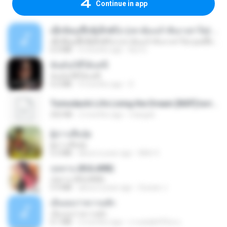
Continue in app
ເຊົາຮ້ອງເຖົ້າຊິເອົາທໍ່ໃດ (เซาฮ้องเถ้าสิเอาเท่าใด) ບຸນເກີດ ຫນູຫ່ວງ ft. ໂສພາ ຈຸນທະລາ
ເຊົາຮ້ອງເຖົ້າຊິເອົາທໍ່ໃດ (เซาฮ้องเถ้าสิเอาเท่าใด) ບຸນເກີດ ຫນູຫ່ວງ ft. ໂສພາ ຈຸນທະລາ
6.0 MB
2 months ago
But G.
ฉันมันก็ดีได้แค่นี้
ฉันมันก็ดีได้แค่นี้
4.2 MB
9 months ago
D
Tomodachi Life Living the Dream [NSP].torrent
252 KB
2 months ago
margob
ผู้บ่าวเสื้อปุ๋ย
ผู้บ่าวเสื้อปุ๋ย
5.2 MB
about a year ago
Mith 9.
กุหลาบ (KULARB)
กุหลาบ (KULARB)
5.9 MB
about a year ago
Suwan J.
เอิ้นเธอว่าความฮัก
เอิ้นเธอว่าความฮัก
4.1 MB
2 months ago
ถามพ่อ&#39;พ ม.