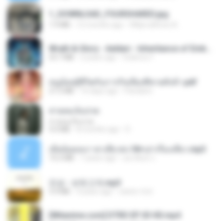
1_DOWNLOAD_FOURSHARED.jpg
1.9 MB
12 months ago
Wtlprodthree A.
Wrath & Glory - Aeldari - Inheritance of Embers.pdf
53.7 MB
2 years ago
federico f
หนูน้อยสู้ชีวิตกับภารกิจเลี้ยงพี่ชายทั้งห้า.pdf
27.2 MB
16 days ago
Pandarin
สายลมเจ็บปวด
สายลมเจ็บปวด
4.0 MB
8 months ago
D
เมียน้อยเหงา พาเสียวค่ะ18+เล่าเรื่องเสียว.mp3
14.2 MB
7 years ago
อมรพันธ์ จ.
진성 - 보릿고개.mp3
3.4 MB
4 years ago
castor-trot
[Witanime.com] DTRD EP 03 HD.mp4