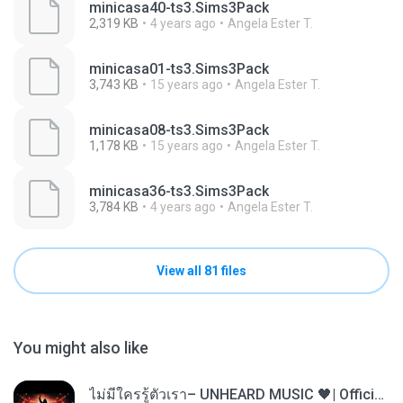
minicasa40-ts3.Sims3Pack
2,319 KB
4 years ago
Angela Ester T.
minicasa01-ts3.Sims3Pack
3,743 KB
15 years ago
Angela Ester T.
minicasa08-ts3.Sims3Pack
1,178 KB
15 years ago
Angela Ester T.
minicasa36-ts3.Sims3Pack
3,784 KB
4 years ago
Angela Ester T.
View all 81 files
You might also like
ไม่มีใครรู้ตัวเรา– UNHEARD MUSIC 🖤| Official Lyric Video | เพลงสู้ชีวิต