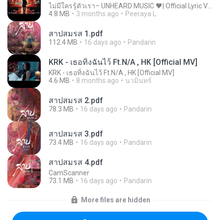
ไม่มีใครรู้ตัวเรา– UNHEARD MUSIC 🖤| Official Lyric Video | เพลงสู้ชีวิต
4.8 MB
3 months ago
Peeraya L.
สาปสมรส 1.pdf
112.4 MB
16 days ago
Pandarin
KRK - เธอทิ้งฉันไว้ Ft.N/A , HK [Official MV]
KRK - เธอทิ้งฉันไว้ Ft.N/A , HK [Official MV]
4.6 MB
8 months ago
นวมินทร์
สาปสมรส 2.pdf
78.3 MB
16 days ago
Pandarin
สาปสมรส 3.pdf
73.4 MB
16 days ago
Pandarin
สาปสมรส 4.pdf
CamScanner
73.1 MB
16 days ago
Pandarin
More files are hidden