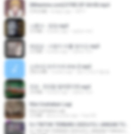
[Witanime.com] DTRD EP 04 HD.mp4
279.0 MB
8 days ago
DRTY
나훈아 - 영영.mp3
3.5 MB
4 years ago
castor-trot
배금성 - 사랑이 비를 맞아요.mp3
3.5 MB
4 years ago
castor-trot
신유리) 유두자위 A to Z.mp3
256.6 MB
2 years ago
좀비고4인커플 좀.
진성 - 천년을 빌려준다면.mp3
3.4 MB
4 years ago
castor-trot
Kita Usahakan Lagi
Kita Usahakan Lagi
3.3 MB
about a year ago
Fazri M.
DJ TIKTOK TERBARU 2025🎵DJ JANGAN TUNGGU LAMA LAMA NANTI LAMA LAMA 🎵DJ SEDIA AKU SEBELUM HUJAN
DJ TIKTOK TERBARU 2025🎵DJ JANGAN TUNGGU LAMA LAMA NANTI LAMA LAMA 🎵DJ SEDIA AKU SEBELUM HUJAN