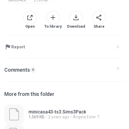
SIMS3PACK
2,765 KB
Open
To library
Download
Share
Report
Comments
0
More from this folder
minicasa43-ts3.Sims3Pack
1,569 KB
2 years ago
Angela Ester T.