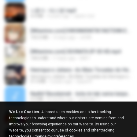
나훈아 - 테스형!.mp3
4.4 MB
4 years ago
castor-trot
[Witanime.com] KWONMSNITIK1NGTDNN EP 04 HD.mp4
192.0 MB
13 days ago
JUVIA
[Witanime.com] SDONATA EP 03 HD.mp4
140.6 MB
17 days ago
GRET
Henrique e Juliano -As Mais Tocadas do Henrique e Juliano 2021 -Top Sertanejo 2021,Cd Completo 2021
Henrique e Juliano -As Mais Tocadas do Henrique e Juliano 2021 -Top Sertanejo 2021,Cd Completo 2021
51.4 MB
2 years ago
raquel R.
Nadhif Basalamah - kota ini tak sama tanpamu (Official Lyric Video).mp3
4.2 MB
8 months ago
sukandar T.
Tabola Bale
We Use Cookies.
4shared uses cookies and other tracking
Tabola Bale
technologies to understand where our visitors are coming from and
4.4 MB
11 months ago
Hamdi U.
improve your browsing experience on our Website. By using our
Website, you consent to our use of cookies and other tracking
[Witanime.com] LNM EP 05 HD.mp4
technologies.
Change my preferences