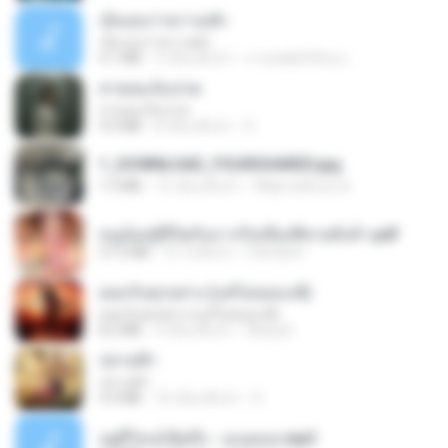
เอิ้นเธอว่าความฮัก
เอิ้นเธอว่าความฮัก
4.1 MB
2 เดือนที่แล้ว
ถามพ่อ&#39;พ ม.
สายลมเจ็บปวด
สายลมเจ็บปวด
4.0 MB
8 เดือนที่แล้ว
D
1_DOWNLOAD_FOURSHARED.jpg
1.9 MB
12 เดือนที่แล้ว
Wtlprodthree A.
หนูน้อยสู้ชีวิตกับภารกิจเลี้ยงพี่ชายทั้งห้า.pdf
27.2 MB
15 วันที่แล้ว
Pandarin
ยอมรับทุกอย่าง (แต่ไม่ยอมแพ้)
ยอมรับทุกอย่าง (แต่ไม่ยอมแพ้)
8.2 MB
4 เดือนที่แล้ว
Wang K.
ปลายฟ้า
ปลายฟ้า
4.4 MB
10 เดือนที่แล้ว
D
อยู่ที่ไหนก็คิดถึง - เมนทอล.mp3