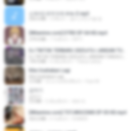
신유리) 유두자위 A to Z.mp3
256.6 MB
2 ปีที่แล้ว
좀비고4인커플 좀.
[Witanime.com] DTRD EP 04 HD.mp4
279.0 MB
7 วันที่แล้ว
DRTY
DJ TIKTOK TERBARU 2025🎵DJ JANGAN TUNGGU LAMA LAMA NANTI LAMA LAMA 🎵DJ SEDIA AKU SEBELUM HUJAN
DJ TIKTOK TERBARU 2025🎵DJ JANGAN TUNGGU LAMA LAMA NANTI LAMA LAMA 🎵DJ SEDIA AKU SEBELUM HUJAN
199.4 MB
6 เดือนที่แล้ว
Yahya Lahiya
Kita Usahakan Lagi
Kita Usahakan Lagi
3.3 MB
ประมาณหนึ่งปีที่แล้ว
Fazri M.
갑자기
갑자기
3.0 MB
2 เดือนที่แล้ว
복희 박.
[Witanime.com] TSTJWGCDMS EP 05 HD.mp4
423.2 MB
6 วันที่แล้ว
DOMISR