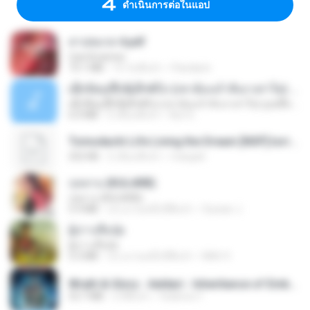
ดำเนินการต่อในแอป
สาปสมรส 4.pdf
CamScanner
73.1 MB
15 วันที่แล้ว
Pandarin
ເຊົາຮ້ອງເຖົ້າຊິເອົາທໍ່ໃດ (เซาฮ้องเถ้าสิเอาเท่าใด) ບຸນເກີດ ຫນູຫ່ວງ ft. ໂສພາ ຈຸນທະລາ
ເຊົາຮ້ອງເຖົ້າຊິເອົາທໍ່ໃດ (เซาฮ้องเถ้าสิเอาเท่าใด) ບຸນເກີດ ຫນູຫ່ວງ ft. ໂສພາ ຈຸນທະລາ
6.0 MB
2 เดือนที่แล้ว
But G.
Tomodachi Life Living the Dream [NSP].torrent
252 KB
2 เดือนที่แล้ว
margob
กุหลาบ (KULARB)
กุหลาบ (KULARB)
5.9 MB
ประมาณหนึ่งปีที่แล้ว
Suwan J.
ผู้บ่าวเสื้อปุ๋ย
ผู้บ่าวเสื้อปุ๋ย
5.2 MB
ประมาณหนึ่งปีที่แล้ว
Mith 9.
Wrath & Glory - Aeldari - Inheritance of Embers.pdf
53.7 MB
2 ปีที่แล้ว
federico f