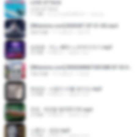
LOVE ATTACK
LOVE ATTACK
7.1 MB
ประมาณหนึ่งปีที่แล้ว
지빈 임.
[Witanime.com] BSKHKT EP 01 HD.mp4
408.9 MB
11 วันที่แล้ว
BLITR
임영웅 - 어느 60대 노부부이야기.mp3
4.6 MB
4 ปีที่แล้ว
castor-trot
[Witanime.com] RKNGMNNTSRCMB EP 05 HD.mp4
186.0 MB
13 วันที่แล้ว
LOLKI
배금성 - 사랑이 비를 맞아요.mp3
3.5 MB
3 ปีที่แล้ว
castor-trot
진성 - 천년을 빌려준다면.mp3
3.4 MB
4 ปีที่แล้ว
castor-trot
나훈아 - 영영.mp3
3.5 MB
4 ปีที่แล้ว
castor-trot