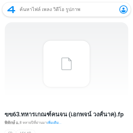
ฃฃ63.ทหารเกณฑ์คนจน (เอกพจน์ วงศ์นาค).fp
พิทักษ์ื แ.
8 หลายปีที่ผ่านมา
เพิ่มเติม...