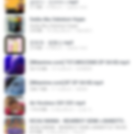
금잔디 - 오라버니.mp3
3.1 MB
4 ปีที่แล้ว
castor-trot
Sedia Aku Sebelum Hujan
Sedia Aku Sebelum Hujan
3.8 MB
10 เดือนที่แล้ว
Hamdi U.
문희옥 - 평행선.mp3
2.9 MB
4 ปีที่แล้ว
castor-trot
[Witanime.com] TSTJWGCDMS EP 04 HD.mp4
567.0 MB
13 วันที่แล้ว
DOMISR
[Witanime.com] BT EP 04 HD.mp4
248.7 MB
11 วันที่แล้ว
BAXK
Air Hostess S01 E01.mp4
174.4 MB
3 เดือนที่แล้ว
민호 이.
KICAU MANIA - NDARBOY GENK x BANDITOZ YAOW 86 (OFFICIAL LYRIC VIDEO) GAS POL NDANGAK
KICAU MANIA - NDARBOY GENK x BANDITOZ YAOW 86 (OFFICIAL LYRIC VIDEO) GAS POL NDANGAK
8.9 MB
3 เดือนที่แล้ว
Rina P.