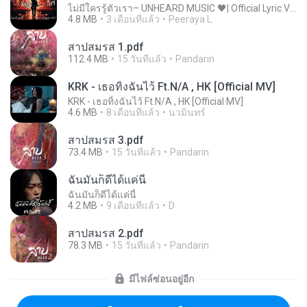
ไม่มีใครรู้ตัวเรา– UNHEARD MUSIC 🖤| Official Lyric Video | เพลงสู้ชีวิต
4.8 MB
3 เดือนที่แล้ว
Peeraya L.
สาปสมรส 1.pdf
112.4 MB
15 วันที่แล้ว
Pandarin
KRK - เธอทิ้งฉันไว้ Ft.N/A , HK [Official MV]
KRK - เธอทิ้งฉันไว้ Ft.N/A , HK [Official MV]
4.6 MB
8 เดือนที่แล้ว
นวมินทร์
สาปสมรส 3.pdf
73.4 MB
15 วันที่แล้ว
Pandarin
ฉันมันก็ดีได้แค่นี้
ฉันมันก็ดีได้แค่นี้
4.2 MB
9 เดือนที่แล้ว
D
สาปสมรส 2.pdf
78.3 MB
15 วันที่แล้ว
Pandarin
มีไฟล์ซ่อนอยู่อีก