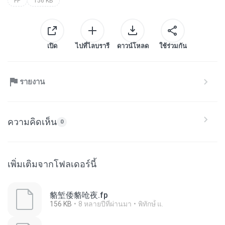
FP
156 KB
เปิด
ไปที่ไลบรารี
ดาวน์โหลด
ใช้ร่วมกัน
รายงาน
ความคิดเห็น
0
เพิ่มเติมจากโฟลเดอร์นี้
貉堑倭貉呛夜.fp
156 KB
8 หลายปีที่ผ่านมา
พิทักษ์ื แ.