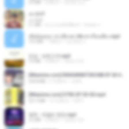
4.2 MB
2 ปีที่แล้ว
มันไม้สาย ม.
เขามัทรี
เขามัทรี
6.1 MB
ประมาณหนึ่งปีที่แล้ว
Suwan J.
เมียน้อยเหงา พาเสียวค่ะ18+เล่าเรื่องเสียว.mp3
14.2 MB
7 ปีที่แล้ว
อมรพันธ์ จ.
진성 - 보릿고개.mp3
3.4 MB
4 ปีที่แล้ว
castor-trot
[Witanime.com] RKNGMNNTSRCMB EP 06 HD.mp4
294.8 MB
6 วันที่แล้ว
LOLKI
[Witanime.com] DTRD EP 03 HD.mp4
321.3 MB
14 วันที่แล้ว
DRTY
영탁 - 막걸리 한잔.mp3
3.2 MB
3 ปีที่แล้ว
castor-trot