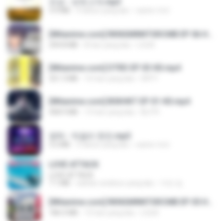
진성 - 보릿고개.mp3
3.4 MB
4 tahun yang lalu
castor-trot
[Witanime.com] RKNGMNNTSRCMB EP 06 HD.mp4
294.8 MB
8 hari yang lalu
LOLKI
[Witanime.com] DTRD EP 03 HD.mp4
321.3 MB
16 hari yang lalu
DRTY
[Witanime.com] BSKHKT EP 01 HD.mp4
408.9 MB
13 hari yang lalu
BLITR
영탁 - 막걸리 한잔.mp3
3.2 MB
3 tahun yang lalu
castor-trot
LOVE ATTACK
LOVE ATTACK
7.1 MB
sekitar setahun yang lalu
지빈 임.
[Witanime.com] RKNGMNNTSRCMB EP 05 HD.mp4
186.0 MB
15 hari yang lalu
LOLKI