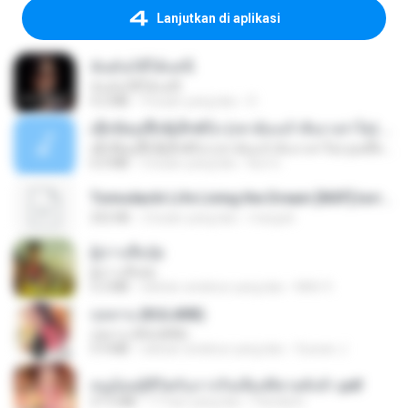
Lanjutkan di aplikasi
ฉันมันก็ดีได้แค่นี้
ฉันมันก็ดีได้แค่นี้
4.2 MB
9 bulan yang lalu
D
ເຊົາຮ້ອງເຖົ້າຊິເອົາທໍ່ໃດ (เซาฮ้องเถ้าสิเอาเท่าใด) ບຸນເກີດ ຫນູຫ່ວງ ft. ໂສພາ ຈຸນທະລາ
ເຊົາຮ້ອງເຖົ້າຊິເອົາທໍ່ໃດ (เซาฮ้องเถ้าสิเอาเท่าใด) ບຸນເກີດ ຫນູຫ່ວງ ft. ໂສພາ ຈຸນທະລາ
6.0 MB
2 bulan yang lalu
But G.
Tomodachi Life Living the Dream [NSP].torrent
252 KB
2 bulan yang lalu
margob
ผู้บ่าวเสื้อปุ๋ย
ผู้บ่าวเสื้อปุ๋ย
5.2 MB
sekitar setahun yang lalu
Mith 9.
กุหลาบ (KULARB)
กุหลาบ (KULARB)
5.9 MB
sekitar setahun yang lalu
Suwan J.
หนูน้อยสู้ชีวิตกับภารกิจเลี้ยงพี่ชายทั้งห้า.pdf
27.2 MB
17 hari yang lalu
Pandarin