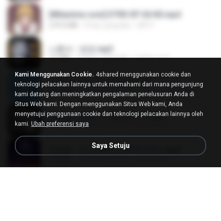
[Witanime.com] DTRD EP 04 HD.mp4
279.0 MB
9 hari yang lalu
DRTY
나훈아 - 영영.mp3
3.5 MB
4 tahun yang lalu
castor-trot
Kami Menggunakan Cookie.
4shared menggunakan cookie dan
신유리) 유두자위 A to Z.mp3
teknologi pelacakan lainnya untuk memahami dari mana pengunjung
256.6 MB
2 tahun yang lalu
좀비고4인커플 좀.
kami datang dan meningkatkan pengalaman penelusuran Anda di
Situs Web kami. Dengan menggunakan Situs Web kami, Anda
menyetujui penggunaan cookie dan teknologi pelacakan lainnya oleh
배금성 - 사랑이 비를 맞아요.mp3
kami.
Ubah preferensi saya
3.5 MB
4 tahun yang lalu
castor-trot
Saya Setuju
임영웅 - 어느 60대 노부부이야기.mp3
4.6 MB
4 tahun yang lalu
castor-trot
Air Hostess S01 E01.mp4
174.4 MB
3 bulan yang lalu
민호 이.
진성 - 천년을 빌려준다면.mp3