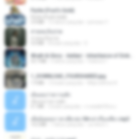
Pyrite (Fool's Gold)
Pyrite (Fool's Gold)
3.4 MB
12 tahun yang lalu
princess Y.
สายลมเจ็บปวด
สายลมเจ็บปวด
4.0 MB
8 bulan yang lalu
D
Wrath & Glory - Aeldari - Inheritance of Embers.pdf
53.7 MB
2 tahun yang lalu
federico f
1_DOWNLOAD_FOURSHARED.jpg
1.9 MB
12 bulan yang lalu
Wtlprodthree A.
เอิ้นเธอว่าความฮัก
เอิ้นเธอว่าความฮัก
4.1 MB
2 bulan yang lalu
ถามพ่อ&#39;พ ม.
เมียน้อยเหงา พาเสียวค่ะ18+เล่าเรื่องเสียว.mp3
14.2 MB
7 tahun yang lalu
อมรพันธ์ จ.