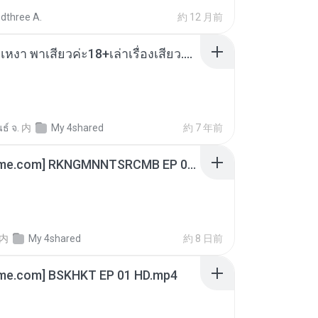
dthree A.
約 12 月前
เมียน้อยเหงา พาเสียวค่ะ18+เล่าเรื่องเสียว.mp3
ธ์ จ.
内
My 4shared
約 7 年前
[Witanime.com] RKNGMNNTSRCMB EP 06 HD.mp4
内
My 4shared
約 8 日前
ime.com] BSKHKT EP 01 HD.mp4