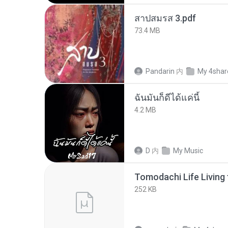
สาปสมรส 3.pdf
73.4 MB
Pandarin
内
My 4shar
ฉันมันก็ดีได้แค่นี้
4.2 MB
D
内
My Music
252 KB