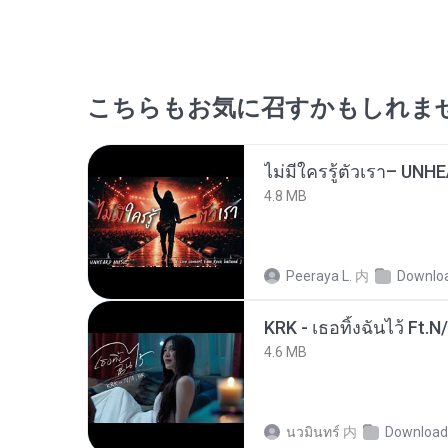
こちらもお気に召すかもしれま
4.8 MB
Peeraya L.
内
Downlo
KRK - เธอทิ้งฉันไว้ Ft.N
4.6 MB
นวมินทร์
内
Download