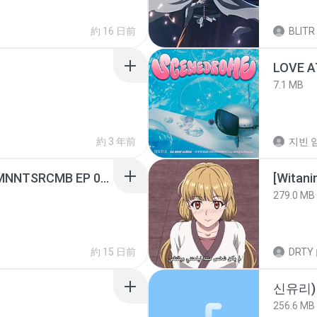
約 16 日前
BLITR
LOVE 
7.1 MB
約 3 年前
지빈 임
[Witanime.com] RKNGMNNTSRCMB EP 05 HD.mp4
[Witan
279.0 MB
約 15 日前
DRTY
신유리) 
256.6 MB