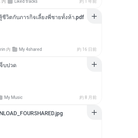
.
内
Liked tracks
約 1 年前
ู้ชีวิตกับภารกิจเลี้ยงพี่ชายทั้งห้า.pdf
rin
内
My 4shared
約 16 日前
จ็บปวด
My Music
約 8 月前
NLOAD_FOURSHARED.jpg