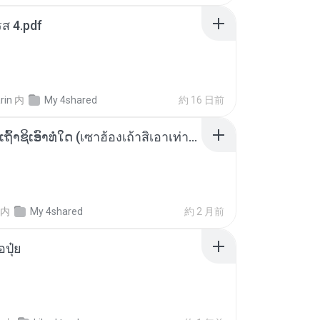
ส 4.pdf
rin
内
My 4shared
約 16 日前
ເຊົາຮ້ອງເຖົ້າຊິເອົາທໍ່ໃດ (เซาฮ้องเถ้าสิเอาเท่าใด) ບຸນເກີດ ຫນູຫ່ວງ ft. ໂສພາ ຈຸນທະລາ
内
My 4shared
約 2 月前
้อปุ๋ย