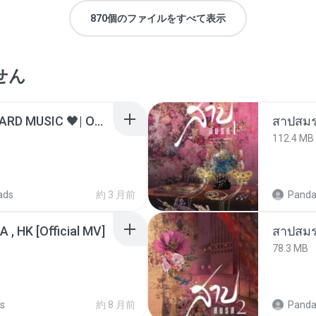
870個のファイルをすべて表示
せん
ไม่มีใครรู้ตัวเรา– UNHEARD MUSIC 🖤| Official Lyric Video | เพลงสู้ชีวิต
สาปสมร
112.4 MB
ads
約 3 月前
Panda
/A , HK [Official MV]
สาปสมร
78.3 MB
s
約 8 月前
Panda