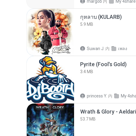
margob
内
My 4share
กุหลาบ (KULARB)
5.9 MB
Suwan J.
内
เพลง
Pyrite (Fool's Gold)
3.4 MB
princess Y.
内
My 4sh
53.7 MB