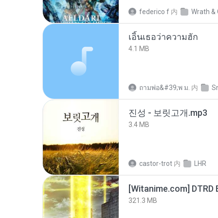
federico f
内
Wrath & 
เอิ้นเธอว่าความฮัก
4.1 MB
ถามพ่อ&#39;พ ม.
内
S
진성 - 보릿고개.mp3
3.4 MB
castor-trot
内
LHR
[Witanime.com] DTRD 
321.3 MB