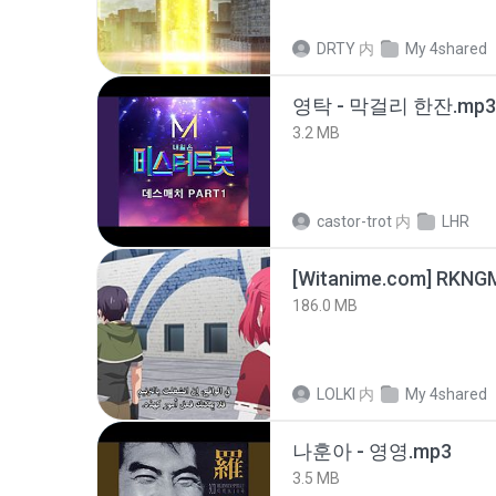
DRTY
内
My 4shared
영탁 - 막걸리 한잔.mp3
3.2 MB
castor-trot
内
LHR
186.0 MB
LOLKI
内
My 4shared
나훈아 - 영영.mp3
3.5 MB