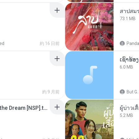
สาปสมร
73.1 MB
ed
約 16 日前
Panda
6.0 MB
約 9 月前
But G.
Tomodachi Life Living the Dream [NSP].torrent
ผู้บ่าวเสื
5.2 MB