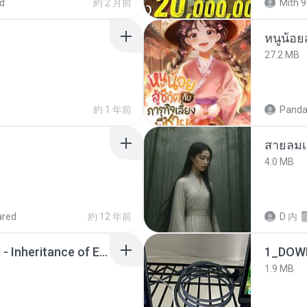
d
約 2 月前
Mith 9
หนูน้อยส
27.2 MB
約 1 年前
Panda
สายลมเ
4.0 MB
ared
約 12 年前
D
内
Wrath & Glory - Aeldari - Inheritance of Embers.pdf
1_DOW
1.9 MB