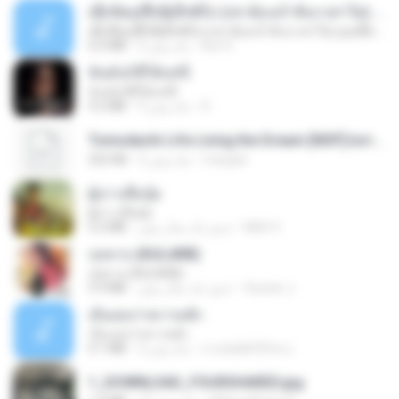
ເຊົາຮ້ອງເຖົ້າຊິເອົາທໍ່ໃດ (เซาฮ้องเถ้าสิเอาเท่าใด) ບຸນເກີດ ຫນູຫ່ວງ ft. ໂສພາ ຈຸນທະລາ
ເຊົາຮ້ອງເຖົ້າຊິເອົາທໍ່ໃດ (เซาฮ้องเถ้าสิเอาเท่าใด) ບຸນເກີດ ຫນູຫ່ວງ ft. ໂສພາ ຈຸນທະລາ
But G.
2 ماه پیش
6.0 MB
ฉันมันก็ดีได้แค่นี้
ฉันมันก็ดีได้แค่นี้
D
9 ماه پیش
4.2 MB
Tomodachi Life Living the Dream [NSP].torrent
margob
2 ماه پیش
252 KB
ผู้บ่าวเสื้อปุ๋ย
ผู้บ่าวเสื้อปุ๋ย
Mith 9.
حدود یک سال پیش
5.2 MB
กุหลาบ (KULARB)
กุหลาบ (KULARB)
Suwan J.
حدود یک سال پیش
5.9 MB
เอิ้นเธอว่าความฮัก
เอิ้นเธอว่าความฮัก
ถามพ่อ&#39;พ ม.
2 ماه پیش
4.1 MB
1_DOWNLOAD_FOURSHARED.jpg