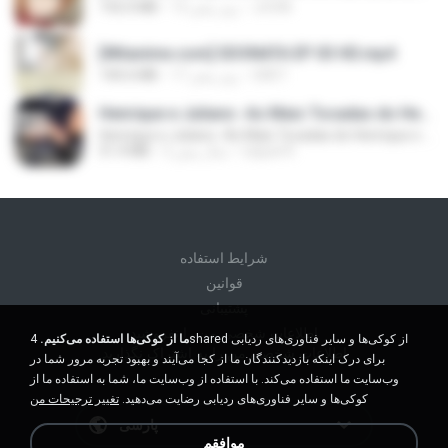
JUVIA
13 روز پیش
192.0 MB
[Witanime.com] SDONATA EP 03 HD.mp4
GRET
17 روز پیش
140.6 MB
Henrique e Juliano -As Mais Tocadas do Henrique e Juliano 2021 -Top Sertanejo 2021,Cd Completo 2021
Henrique e Juliano -As Mais Tocadas do Henrique e Juliano 2021 -Top Sertanejo 2021,Cd Completo 2021
raquel R.
2 سال پیش
51.4 MB
شرايط استفاده
قوانين
پشتیبانی
اطلاعات شخصی من را نفروشید
ما از کوکی‌ها استفاده می‌کنیم.
4shared از کوکی‌ها و سایر فناوری‌های ردیابی
اطلاعات شخصی من را به اشتراک نگذارید
برای درک اینکه بازدیدکنندگان ما از کجا می‌آیند و بهبود تجربه مرور شما در
وب‌سایت ما استفاده می‌کند. با استفاده از وب‌سایت ما، شما به استفاده ما از
کوکی‌ها و سایر فناوری‌های ردیابی رضایت می‌دهید.
تغییر ترجیحات من
پارسی
موافقم