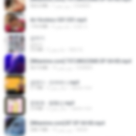
DOMISR
7 روز پیش
423.2 MB
Air Hostess S01 E01.mp4
민호 이.
3 ماه پیش
174.4 MB
갑자기
갑자기
복희 박.
2 ماه پیش
3.0 MB
[Witanime.com] TSTJWGCDMS EP 04 HD.mp4
DOMISR
14 روز پیش
567.0 MB
금잔디 - 오라버니.mp3
castor-trot
4 سال پیش
3.1 MB
문희옥 - 평행선.mp3
castor-trot
4 سال پیش
2.9 MB
[Witanime.com] BT EP 04 HD.mp4
BAXK
13 روز پیش
248.7 MB