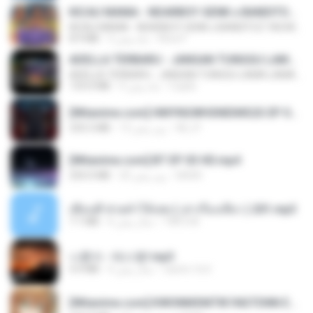
KICAU MANIA - NDARBOY GENK x BANDITOZ YAOW 86 (OFFICIAL LYRIC VIDEO) GAS POL NDANGAK
KICAU MANIA - NDARBOY GENK x BANDITOZ YAOW 86 (OFFICIAL LYRIC VIDEO) GAS POL NDANGAK
Rina P.
3 ماه پیش
8.9 MB
ADELLA TERBARU - JANGAN TUNGGU LAMA LAMA - GELAS RETAK - OM ADELLA FULL ALBUM TERBARU 2026
ADELLA TERBARU - JANGAN TUNGGU LAMA LAMA - GELAS RETAK - OM ADELLA FULL ALBUM TERBARU 2026
Cuplis
4 ماه پیش
133.0 MB
[Witanime.com] HMYNGWHSNIDMS2S EP 04 HD.mp4
KILJY
13 روز پیش
235.5 MB
[Witanime.com] BT EP 03 HD.mp4
BAXK
20 روز پیش
250.0 MB
เพื่อนพี่ ช่วยทำให้เสด ( เล่าเรื่องเสียว ) 201.mp3
TNP2 M.
6 سال پیش
7.1 MB
나훈아 - 테스형!.mp3
castor-trot
4 سال پیش
4.4 MB
[Witanime.com] KWONMSNITIK1NGTDNN EP 04 HD.mp4