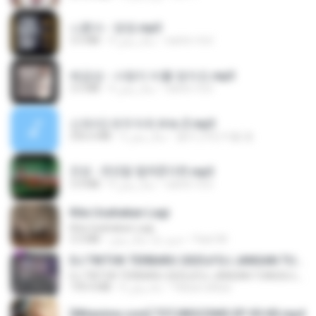
나훈아 - 영영.mp3
castor-trot
4 سال پیش
3.5 MB
배금성 - 사랑이 비를 맞아요.mp3
castor-trot
4 سال پیش
3.5 MB
신유리) 유두자위 A to Z.mp3
좀비고4인커플 좀.
2 سال پیش
256.6 MB
진성 - 천년을 빌려준다면.mp3
castor-trot
4 سال پیش
3.4 MB
Kita Usahakan Lagi
Kita Usahakan Lagi
Fazri M.
حدود یک سال پیش
3.3 MB
DJ TIKTOK TERBARU 2025🎵DJ JANGAN TUNGGU LAMA LAMA NANTI LAMA LAMA 🎵DJ SEDIA AKU SEBELUM HUJAN
DJ TIKTOK TERBARU 2025🎵DJ JANGAN TUNGGU LAMA LAMA NANTI LAMA LAMA 🎵DJ SEDIA AKU SEBELUM HUJAN
Yahya Lahiya
6 ماه پیش
199.4 MB
[Witanime.com] TSTJWGCDMS EP 05 HD.mp4