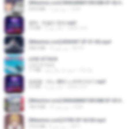
[Witanime.com] RKNGMNNTSRCMB EP 06 HD.mp4
LOLKI
7 روز پیش
294.8 MB
영탁 - 막걸리 한잔.mp3
castor-trot
3 سال پیش
3.2 MB
[Witanime.com] BSKHKT EP 01 HD.mp4
BLITR
12 روز پیش
408.9 MB
LOVE ATTACK
LOVE ATTACK
지빈 임.
حدود یک سال پیش
7.1 MB
임영웅 - 어느 60대 노부부이야기.mp3
castor-trot
4 سال پیش
4.6 MB
[Witanime.com] RKNGMNNTSRCMB EP 05 HD.mp4
LOLKI
14 روز پیش
186.0 MB
[Witanime.com] DTRD EP 04 HD.mp4
DRTY
8 روز پیش
279.0 MB