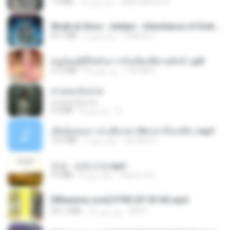
Wtlprodthree A.
12 ماه پیش
1.9 MB
Wrath & Glory - Aeldari - Inheritance of Embers.pdf
federico f
2 سال پیش
53.7 MB
หนูน้อยสู้ชีวิตกับภารกิจเลี้ยงพี่ชายทั้งห้า.pdf
Pandarin
16 روز پیش
27.2 MB
สายลมเจ็บปวด
สายลมเจ็บปวด
D
8 ماه پیش
4.0 MB
เมียน้อยเหงา พาเสียวค่ะ18+เล่าเรื่องเสียว.mp3
อมรพันธ์ จ.
7 سال پیش
14.2 MB
진성 - 보릿고개.mp3
castor-trot
4 سال پیش
3.4 MB
[Witanime.com] DTRD EP 03 HD.mp4
DRTY
15 روز پیش
321.3 MB