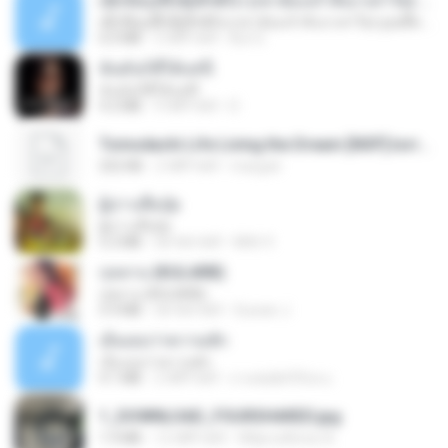
ເຊົາຮ້ອງເຖົ້າຊິເອົາທໍ່ໃດ (เซาฮ้องเถ้าสิเอาเท่าใด) ບຸນເກີດ ຫນູຫ່ວງ ft. ໂສພາ ຈຸນທະລາ
ເຊົາຮ້ອງເຖົ້າຊິເອົາທໍ່ໃດ (เซาฮ้องเถ้าสิเอาเท่าใด) ບຸນເກີດ ຫນູຫ່ວງ ft. ໂສພາ ຈຸນທະລາ
6.0 MB
2 महीने पहले
But G.
ฉันมันก็ดีได้แค่นี้
ฉันมันก็ดีได้แค่นี้
4.2 MB
9 महीने पहले
D
Tomodachi Life Living the Dream [NSP].torrent
252 KB
2 महीने पहले
margob
ผู้บ่าวเสื้อปุ๋ย
ผู้บ่าวเสื้อปุ๋ย
5.2 MB
एक साल पहले
Mith 9.
กุหลาบ (KULARB)
กุหลาบ (KULARB)
5.9 MB
एक साल पहले
Suwan J.
เอิ้นเธอว่าความฮัก
เอิ้นเธอว่าความฮัก
4.1 MB
2 महीने पहले
ถามพ่อ&#39;พ ม.
1_DOWNLOAD_FOURSHARED.jpg
1.9 MB
12 महीने पहले
Wtlprodthree A.