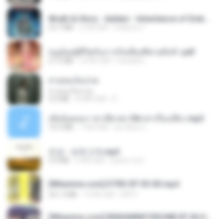
Wrath & Glory - Aeldari - Inheritance of Embers.pdf
53.7 MB
2 साल पहले
federico f
หนูน้อยสู้ชีวิตกับภารกิจเลี้ยงพี่ชายทั้งห้า.pdf
27.2 MB
16 दिन पहले
Pandarin
สายลมเจ็บปวด
สายลมเจ็บปวด
4.0 MB
8 महीने पहले
D
เมียน้อยเหงา พาเสียวค่ะ18+เล่าเรื่องเสียว.mp3
14.2 MB
7 साल पहले
อมรพันธ์ จ.
진성 - 보릿고개.mp3
3.4 MB
4 साल पहले
castor-trot
[Witanime.com] DTRD EP 03 HD.mp4
321.3 MB
15 दिन पहले
DRTY
[Witanime.com] RKNGMNNTSRCMB EP 06 HD.mp4