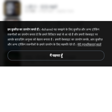
나훈아 - 영영.mp3
3.5 MB
4 साल पहले
castor-trot
배금성 - 사랑이 비를 맞아요.mp3
3.5 MB
4 साल पहले
castor-trot
हम कुकीज़ का उपयोग करते हैं।
4shared यह समझने के लिए कुकीज़ और अन्य ट्रैकिंग
तकनीकों का उपयोग करता है कि हमारे विज़िटर कहां से आ रहे हैं और हमारी वेबसाइट पर
आपके ब्राउज़िंग अनुभव को बेहतर बनाता है। हमारी वेबसाइट का उपयोग करके, आप कुकीज़
신유리) 유두자위 A to Z.mp3
और अन्य ट्रैकिंग तकनीकों के हमारे उपयोग के लिए सहमति देते हैं।
मेरी प्राथमिकताएं बदलें
256.6 MB
2 साल पहले
좀비고4인커플 좀.
मैं सहमत हूँ
진성 - 천년을 빌려준다면.mp3
3.4 MB
4 साल पहले
castor-trot
Kita Usahakan Lagi
Kita Usahakan Lagi
3.3 MB
एक साल पहले
Fazri M.
DJ TIKTOK TERBARU 2025🎵DJ JANGAN TUNGGU LAMA LAMA NANTI LAMA LAMA 🎵DJ SEDIA AKU SEBELUM HUJAN
DJ TIKTOK TERBARU 2025🎵DJ JANGAN TUNGGU LAMA LAMA NANTI LAMA LAMA 🎵DJ SEDIA AKU SEBELUM HUJAN
199.4 MB
6 महीने पहले
Yahya Lahiya
[Witanime.com] TSTJWGCDMS EP 05 HD.mp4