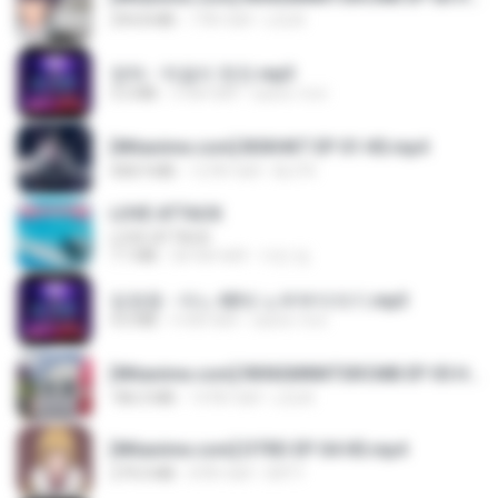
294.8 MB
7 दिन पहले
LOLKI
영탁 - 막걸리 한잔.mp3
3.2 MB
3 साल पहले
castor-trot
[Witanime.com] BSKHKT EP 01 HD.mp4
408.9 MB
12 दिन पहले
BLITR
LOVE ATTACK
LOVE ATTACK
7.1 MB
एक साल पहले
지빈 임.
임영웅 - 어느 60대 노부부이야기.mp3
4.6 MB
4 साल पहले
castor-trot
[Witanime.com] RKNGMNNTSRCMB EP 05 HD.mp4
186.0 MB
14 दिन पहले
LOLKI
[Witanime.com] DTRD EP 04 HD.mp4
279.0 MB
8 दिन पहले
DRTY