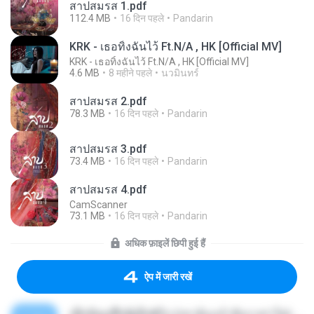
สาปสมรส 1.pdf
112.4 MB
16 दिन पहले
Pandarin
KRK - เธอทิ้งฉันไว้ Ft.N/A , HK [Official MV]
KRK - เธอทิ้งฉันไว้ Ft.N/A , HK [Official MV]
4.6 MB
8 महीने पहले
นวมินทร์
สาปสมรส 2.pdf
78.3 MB
16 दिन पहले
Pandarin
สาปสมรส 3.pdf
73.4 MB
16 दिन पहले
Pandarin
สาปสมรส 4.pdf
CamScanner
73.1 MB
16 दिन पहले
Pandarin
अधिक फ़ाइलें छिपी हुई हैं
ऐप में जारी रखें