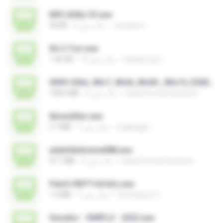
MSI Utility V3.exe
Jonatan K.
2 سال پیش
36 KB
RA 2-Yuri.exe
nattapong S.
14 سال پیش
1.46 GB
0009-32bit_Win7_Win8_Win81_Win10_R282.exe
Canal Fora do Escritorio
3 سال پیش
168.6 MB
libraryfiles.exe
migbaggio
7 سال پیش
5.7 MB
aida64extreme688.exe
Canal Fora do Escritorio
3 سال پیش
47.1 MB
Patch-REPT-64 bits.exe
formatacao C.
7 سال پیش
1.4 MB
Gerador - SIMPLO - 2022.exe