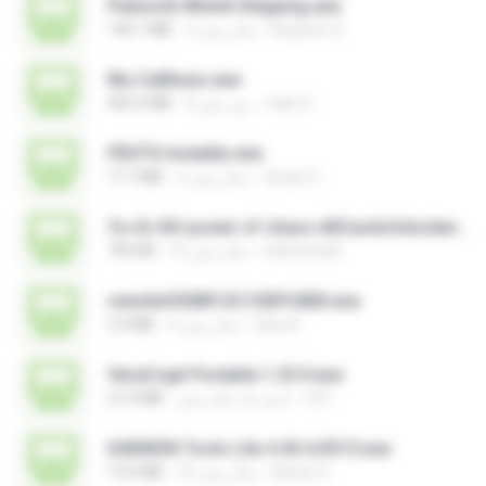
Palworld-Win64-Shipping.exe
Augusto S.
3 سال پیش
140.1 MB
Mu Callliuws.exe
mike D.
3 روز پیش
963.5 MB
FROTG Installer.exe
Jhuan V.
2 سال پیش
17.7 MB
Yu-Gi-Oh! power of chaos AllCardsUnlocker.exe
indoironwill
14 سال پیش
705 KB
rewriteV300R13C10SPC800.exe
fany A.
4 سال پیش
2.3 MB
VeraCrypt Portable 1.25.9.exe
D D.
حدود یک سال پیش
21.0 MB
DAEMON Tools Lite 4.45.4.0315.exe
Gilmar S.
14 سال پیش
13.6 MB