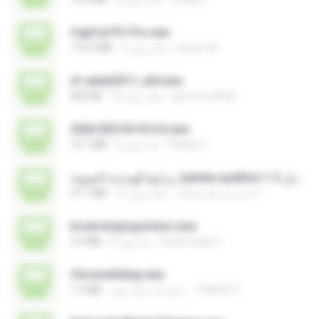
CapCut PC Pro.exe
Bunyu M.
2 سال پیش
172.4 MB
xf-adsk2017_x64.exe
germoro2000
10 سال پیش
835 KB
2026 EEG18 V5.0.6.exe
Vitality C.
2 ماه پیش
72.1 MB
برنامج الهندسة الصوتية )adobe audition 1.5 كامل.exe
مديرُ شركةِ صداقة F.
16 سال پیش
47.1 MB
brservergisgomess.exe
brservergis S.
8 ماه پیش
2.5 MB
ChromeSetup.exe
THIAGO C.
حدود یک سال پیش
1.3 MB