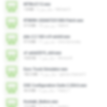
MTIKv2112.exe
Michael S.
5 سال پیش
1.8 MB
RT809H-202607251500-Patch.exe
kkkk A.
10 روز پیش
47.4 MB
jtdx-2.2.160-rc9-win64.exe
chris.tarnovsky
11 ماه پیش
47.4 MB
xf-adsk2019_x64.exe
Ahmed A.
7 سال پیش
1020 KB
Euro Truck Simulator.exe
games channel V.
9 سال پیش
182.5 MB
DSE Configuration Suite 2.204.6.exe
Valery T.
5 سال پیش
36.0 MB
Kontakt_Button.exe
tieskim
2 سال پیش
12.5 MB