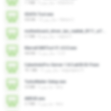
Roberto D.
3 سال پیش
1.7 MB
SDATA Tool.exe
Nelson C.
12 سال پیش
535 KB
motherboard_driver_lan_realtek_8111_w7.exe
vagner E.
8 سال پیش
3.7 MB
Marvell MifiTool V1.4.0.0.exe
CJ E.
5 سال پیش
364 KB
CyberIndoPro-Server-1.8.5.ab50-ID-P.exe
bagusajiwo13
11 سال پیش
76.1 MB
TurboMailer-Setup.exe
larry
5 ماه پیش
3.0 MB
AMS43.exe
larry
5 ماه پیش
3.7 MB