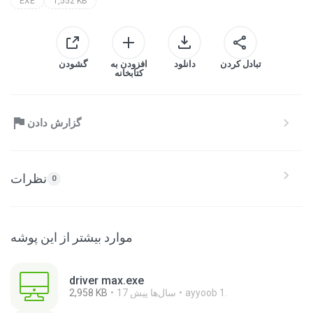
EXE
1,552 KB
تبادل کردن
دانلود
افزودن به
گشودن
کتابخانه
گزارش دادن
نظرات
0
موارد بیشتر از این پوشه
driver max.exe
ayyoob 1.
17 سال‌ها پیش
2,958 KB