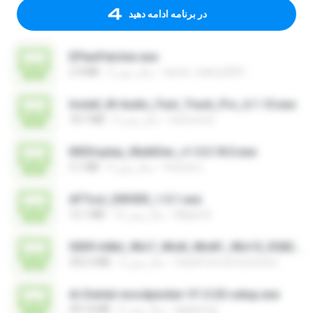
در برنامه ادامه دهید
EPlanPatcher.exe
tamer_halmy2001
2 سال پیش
2.9 MB
Install_M-Audio_Fast_Track_Pro_6.1.10.exe
nenovoice
4 سال پیش
18.7 MB
MSDisplay_MultiDev_v1.0.0.18.0.exe
Vinicius L.
4 سال پیش
3.1 MB
AFTool_DRIVER_1.0.1.exe
Majub A.
10 سال پیش
12.1 MB
0009-64bit_Win7_Win8_Win81_Win10_R282.exe
Canal Fora do Escritorio
3 سال پیش
252.2 MB
Ai-Dental-woodpecker-V1.0.20-setup.exe
ajajigroup
2 سال پیش
491.8 MB