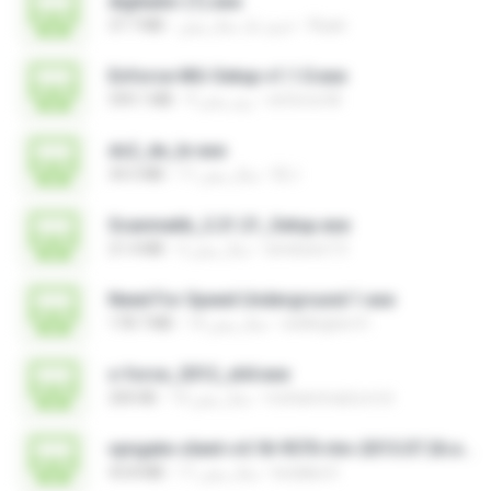
digitador (1).exe
Ruan
حدود یک سال پیش
37.7 MB
Enforce-MU-Setup-v1.1.0.exe
enforce M.
9 روز پیش
599.1 MB
ds2_de_br.exe
DL I.
11 سال پیش
34.5 MB
Scanmatik_2.21.21_Setup.exe
windows7.5
2 سال پیش
21.4 MB
Need For Speed Underground 1.exe
wellington H.
14 سال پیش
178.7 MB
x-force_2012_x64.exe
mohammad.a.m.k
14 سال پیش
200 KB
vpngate-client-v4.18-9570-rtm-2015.07.26.exe
kodaka S.
11 سال پیش
43.8 MB