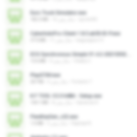
Euro Truck Simulator.exe
sprotni95
16 سال پیش
182.5 MB
CyberIndoPro-Client-1.8.5.ab50-ID-P.exe
bagusajiwo13
11 سال پیش
37.0 MB
ECG Synchronous Simple V1.4.2-20210302.exe
Vitality C.
4 سال پیش
13.6 MB
PlayGTAV.exe
Fortanto T.
6 سال پیش
207 KB
K.F TOOL V.2.0 64Bit - Setup.exe
Qaraman K.
8 سال پیش
144.1 MB
FlexiKeyGen_v22.exe
Raphael R.
2 سال پیش
1.6 MB