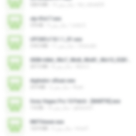
leo_vieira633
14 سال پیش
328.4 MB
stp-fifa17.exe
Losty G.
9 سال پیش
376 KB
UPCMCv7.8.1.1_R1.exe
Choirudin
11 سال پیش
318.3 MB
0008-64bit_Win7_Win8_Win81_Win10_R281.exe
Alice G.
8 سال پیش
207.5 MB
digitador-zRuan.exe
Ruan
2 سال پیش
29.9 MB
Sony Vegas Pro 10 Patch - [MART!K].exe
glebes251
15 سال پیش
116 KB
NNTViewer.exe
Irma P.
4 سال پیش
123.9 MB