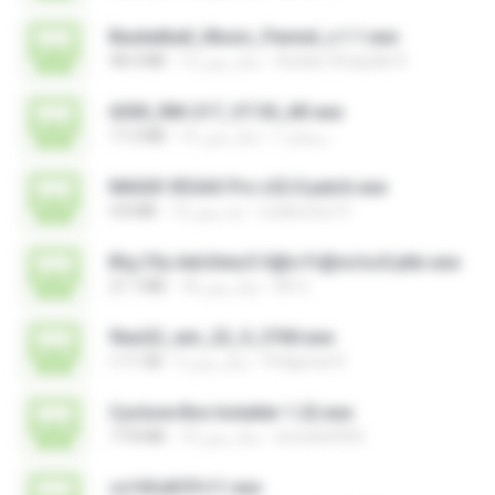
Basketball_Music_Pannel_v.1.1.exe
Azidan Shaquille R.
12 سال پیش
48.4 MB
6300_RM-217_V7.30_AR.exe
رمضان ا.
16 سال پیش
17.2 MB
MAGIX VEGAS Pro v22.0 patch.exe
Leiabunny13
12 ماه پیش
4.8 MB
B!g C!ty Adv3ntur3 S@n Fr@nc!sc0 ptbr.exe
Mr X.
18 سال پیش
21.7 MB
flexi22_win_22_0_3760.exe
Pitágoras R.
3 سال پیش
1.11 GB
Cyclone Box Installer 1.22.exe
arnoldo0945
14 سال پیش
77.8 MB
cs16fullCPv11.exe