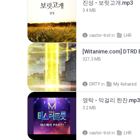
진성 - 보릿고개.mp3
3.4 MB
castor-trot
in
LHR
[Witanime.com] DTRD 
321.3 MB
DRTY
in
My 4shared
영탁 - 막걸리 한잔.mp3
3.2 MB
castor-trot
in
LHR