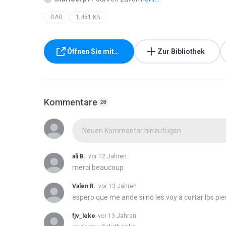
RAR
1,451 KB
Öffnen Sie mit…
Zur Bibliothek
Kommentare
28
Neuen Kommentar hinzufügen
ali B.
vor 12 Jahren
merci beaucoup
Valen R.
vor 13 Jahren
espero que me ande si no les voy a cortar los pie
fjv_leke
vor 13 Jahren