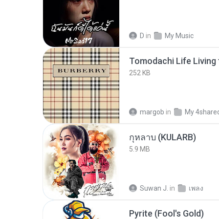
D
in
My Music
252 KB
margob
in
My 4share
กุหลาบ (KULARB)
5.9 MB
Suwan J.
in
เพลง
Pyrite (Fool's Gold)