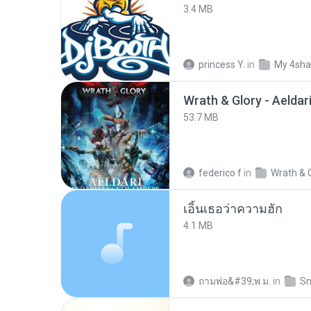
3.4 MB
princess Y.
in
My 4sha
53.7 MB
federico f
in
Wrath & 
เอิ้นเธอว่าความฮัก
4.1 MB
ถามพ่อ&#39;พ ม.
in
Sn