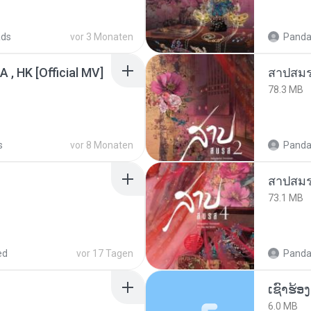
ads
vor 3 Monaten
Panda
/A , HK [Official MV]
สาปสมร
78.3 MB
s
vor 8 Monaten
Panda
สาปสมร
73.1 MB
ed
vor 17 Tagen
Panda
6.0 MB