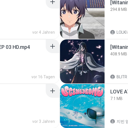
294.8 MB
vor 4 Jahren
LOLKI
EP 03 HD.mp4
[Witan
408.9 MB
vor 16 Tagen
BLITR
LOVE 
7.1 MB
vor 3 Jahren
지빈 임