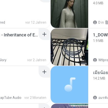
4.0 MB
red
vor 12 Jahren
D
in
Wrath & Glory - Aeldari - Inheritance of Embers.pdf
1_DOW
1.9 MB
Glory
vor 2 Jahren
Wtlpro
14.2 MB
apTube Audio
vor 2 Monaten
อมรพัน