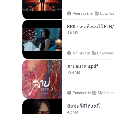
Peeraya L.
in
Downlo
KRK - เธอทิ้งฉันไว้ Ft.N
4.6 MB
นวมินทร์
in
Download
สาปสมรส 3.pdf
73.4 MB
Pandarin
in
My 4shar
ฉันมันก็ดีได้แค่นี้
4.2 MB