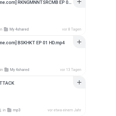
[Witanime.com] RKNGMNNTSRCMB EP 06 HD.mp4
in
My 4shared
vor 8 Tagen
ime.com] BSKHKT EP 01 HD.mp4
in
My 4shared
vor 13 Tagen
ATTACK
.
in
mp3
vor etwa einem Jahr