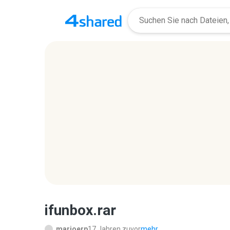
ifunbox.rar
marioerp
17 Jahren zuvor
mehr...