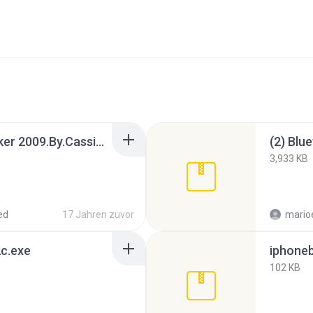
Microsoft Genuine Maker 2009.By.Cassiel.rar
(2) Blu
3,933 KB
ed
17 Jahren zuvor
mario
2c.exe
iphoneb
102 KB