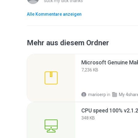
suck my dick thanks
Alle Kommentare anzeigen
Mehr aus diesem Ordner
7,236 KB
marioerp
in
My 4shar
CPU speed 100% v2.1.
348 KB