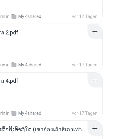
rin
in
My 4shared
vor 17 Tagen
ส 2.pdf
rin
in
My 4shared
vor 17 Tagen
ส 4.pdf
rin
in
My 4shared
vor 17 Tagen
ເຊົາຮ້ອງເຖົ້າຊິເອົາທໍ່ໃດ (เซาฮ้องเถ้าสิเอาเท่าใด) ບຸນເກີດ ຫນູຫ່ວງ ft. ໂສພາ ຈຸນທະລາ