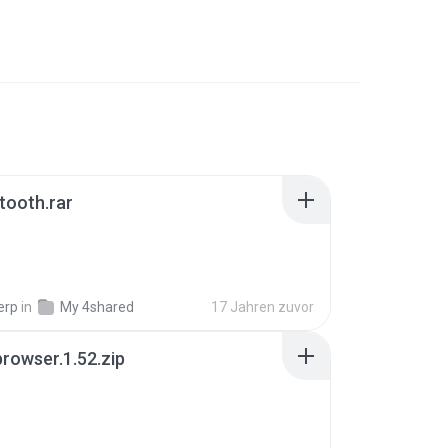
etooth.rar
erp
in
My 4shared
17 Jahren zuvor
rowser.1.52.zip