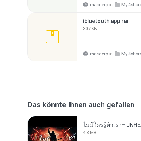
marioerp
in
My 4shar
ibluetooth.app.rar
307 KB
marioerp
in
My 4shar
Das könnte Ihnen auch gefallen
4.8 MB