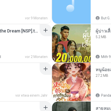
vor 9 Monaten
But G.
Tomodachi Life Living the Dream [NSP].torrent
ผู้บ่าวเสื
5.2 MB
d
vor 2 Monaten
Mith 9
หนูน้อยส
27.2 MB
vor etwa einem Jahr
Panda
สายลมเ