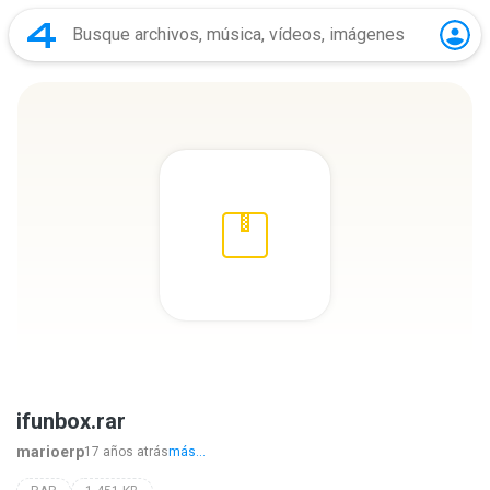
ifunbox.rar
marioerp
17 años atrás
más...