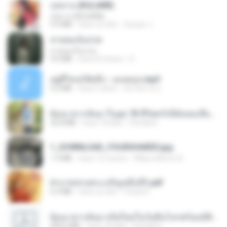
กุหลาบ (KULARB)
กุหลาบ (KULARB)
5.9 MB
hace un año
Suwan J.
สายลมเจ็บปวด
สายลมเจ็บปวด
4.0 MB
hace 8 meses
D
อยู่ที่ไหนก็คิดถึง - เมนทอล.mp3
4.2 MB
hace 2 años
มันไม้สาย ม.
ย้อนเวลากลับมาในยุค 70 ชีวิตครั้งนี้ฉันขอเลือกเอง จบ.pdf
32.8 MB
hace 18 días
Pandarin
1_DOWNLOAD_FOURSHARED.jpg
1.9 MB
hace 12 meses
Wtlprodthree A.
ฝ่าบาททรงพระเจริญหมื่นปี1.pdf
6.4 MB
hace un año
Orasa K.
ย้อนเวลากลับมาเกิดใหม่ในวันสิ้นโลกพร้อมมิติส่วนตัว 1-443 [จบ] - 揍趴长颈鹿.pdf
499.6 MB
hace 18 días
Pandarin