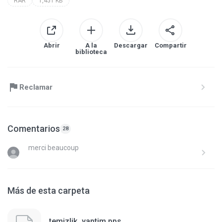
RAR
1,451 KB
Abrir
A la
Descargar
Compartir
biblioteca
Reclamar
Comentarios
28
merci beaucoup
Más de esta carpeta
temizlik_yaptim.pps