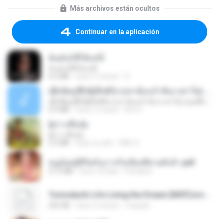
Más archivos están ocultos
Continuar en la aplicación
ฉันมันก็ดีได้แค่นี้
ฉันมันก็ดีได้แค่นี้
4.2 MB
hace 9 meses
D
ເຊົາຮ້ອງເຖົ້າຊິເອົາທໍ່ໃດ (เซาฮ้องเถ้าสิเอาเท่าใด) ບຸນເກີດ ຫນູຫ່ວງ ft. ໂສພາ ຈຸນທະລາ
ເຊົາຮ້ອງເຖົ້າຊິເອົາທໍ່ໃດ (เซาฮ้องเถ้าสิเอาเท่าใด) ບຸນເກີດ ຫນູຫ່ວງ ft. ໂສພາ ຈຸນທະລາ
6.0 MB
hace 2 meses
But G.
ผู้บ่าวเสื้อปุ๋ย
ผู้บ่าวเสื้อปุ๋ย
5.2 MB
hace un año
Mith 9.
หนูน้อยสู้ชีวิตกับภารกิจเลี้ยงพี่ชายทั้งห้า.pdf
27.2 MB
hace 18 días
Pandarin
Tomodachi Life Living the Dream [NSP].torrent
252 KB
hace 2 meses
margob