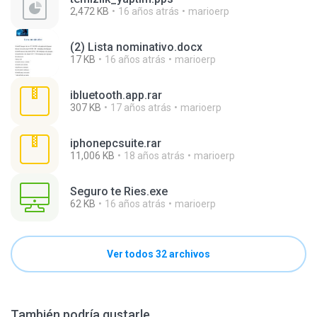
2,472 KB
16 años atrás
marioerp
(2) Lista nominativo.docx
17 KB
16 años atrás
marioerp
ibluetooth.app.rar
307 KB
17 años atrás
marioerp
iphonepcsuite.rar
11,006 KB
18 años atrás
marioerp
Seguro te Ries.exe
62 KB
16 años atrás
marioerp
Ver todos 32 archivos
También podría gustarle