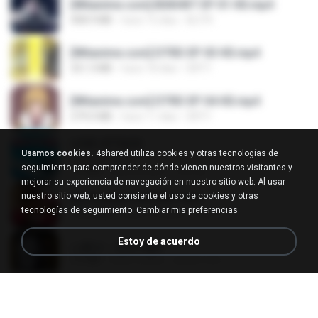
[Witanime.com] BSKHKT EP 01 HD.mp4
408.9 MB
hace 15 días
BLITR
[Witanime.com] DTRD EP 03 HD.mp4
321.3 MB
hace 18 días
DRTY
[Witanime.com] DTRD EP 04 HD.mp4
279.0 MB
hace 11 días
DRTY
LOVE ATTACK
Usamos cookies.
4shared utiliza cookies y otras tecnologías de
LOVE ATTACK
seguimiento para comprender de dónde vienen nuestros visitantes y
7.1 MB
hace un año
지빈 임.
mejorar su experiencia de navegación en nuestro sitio web. Al usar
nuestro sitio web, usted consiente el uso de cookies y otras
Air Hostess S01 E01.mp4
tecnologías de seguimiento.
Cambiar mis preferencias
174.4 MB
hace 3 meses
민호 이.
Estoy de acuerdo
나훈아 - 영영.mp3
3.5 MB
hace 4 años
castor-trot
신유리) 유두자위 A to Z.mp3
256.6 MB
hace 2 años
좀비고4인커플 좀.