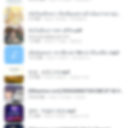
เกิดใหม่อีกครา อี๋เหนียงอย่างข้าเป็นภรรยาขุนนาง 1_ST.pdf
4.9 MB
hace 18 días
Pandarin
ฉันไม่ต้องการพร สุจิรัน.pdf
tanmobza@gmail.com
1.4 MB
hace 27 días
Mob K.
เมียน้อยเหงา พาเสียวค่ะ18+เล่าเรื่องเสียว.mp3
14.2 MB
hace 7 años
อมรพันธ์ จ.
진성 - 보릿고개.mp3
3.4 MB
hace 4 años
castor-trot
[Witanime.com] RKNGMNNTSRCMB EP 06 HD.mp4
294.8 MB
hace 10 días
LOLKI
영탁 - 막걸리 한잔.mp3
3.2 MB
hace 3 años
castor-trot