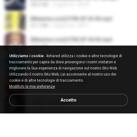
408.9 MB
15 giorni fa
BLITR
[Witanime.com] DTRD EP 03 HD.mp4
321.3 MB
18 giorni fa
DRTY
[Witanime.com] DTRD EP 04 HD.mp4
279.0 MB
11 giorni fa
DRTY
Utilizziamo i cookie.
4shared utilizza i cookie e altre tecnologie di
LOVE ATTACK
tracciamento per capire da dove provengono i nostri visitatori e
LOVE ATTACK
migliorare la Sua esperienza di navigazione sul nostro Sito Web.
7.1 MB
circa un anno fa
지빈 임.
Utilizzando il nostro Sito Web, Lei acconsente al nostro uso dei
cookie e di altre tecnologie di tracciamento.
Air Hostess S01 E01.mp4
Modifichi le mie preferenze
174.4 MB
3 mesi fa
민호 이.
Accetto
나훈아 - 영영.mp3
3.5 MB
4 anni fa
castor-trot
신유리) 유두자위 A to Z.mp3
256.6 MB
2 anni fa
좀비고4인커플 좀.