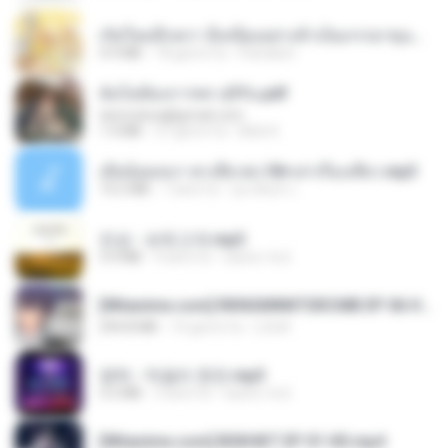
เกิดใหม่อีกครา อี๋เหนียงอย่างข้าเป็นภรรยาขุนนาง 1_ST.pdf
4.9 MB
18 giorni fa
Pandarin
ฉันไม่ต้องการพร สุจิรัน.pdf
tanmobza@gmail.com
1.4 MB
27 giorni fa
Mob K.
เมียน้อยเหงา พาเสียวค่ะ18+เล่าเรื่องเสียว.mp3
14.2 MB
7 anni fa
อมรพันธ์ จ.
진성 - 보릿고개.mp3
3.4 MB
4 anni fa
castor-trot
[Witanime.com] RKNGMNNTSRCMB EP 06 HD.mp4
294.8 MB
10 giorni fa
LOLKI
영탁 - 막걸리 한잔.mp3
3.2 MB
3 anni fa
castor-trot
[Witanime.com] BSKHKT EP 01 HD.mp4