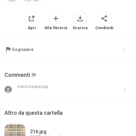
RAR
1,451 KB
Apri
Alla libreria
Scarica
Condividi
Segnalare
Commenti
28
merci beaucoup
Altro da questa cartella
216.jpg