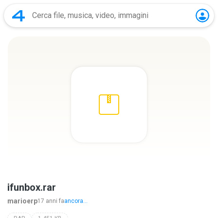
ifunbox.rar
marioerp
17 anni fa
ancora...