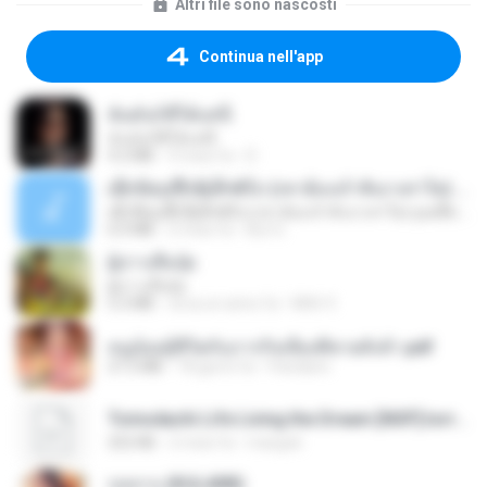
Altri file sono nascosti
Continua nell'app
ฉันมันก็ดีได้แค่นี้
ฉันมันก็ดีได้แค่นี้
4.2 MB
9 mesi fa
D
ເຊົາຮ້ອງເຖົ້າຊິເອົາທໍ່ໃດ (เซาฮ้องเถ้าสิเอาเท่าใด) ບຸນເກີດ ຫນູຫ່ວງ ft. ໂສພາ ຈຸນທະລາ
ເຊົາຮ້ອງເຖົ້າຊິເອົາທໍ່ໃດ (เซาฮ้องเถ้าสิเอาเท่าใด) ບຸນເກີດ ຫນູຫ່ວງ ft. ໂສພາ ຈຸນທະລາ
6.0 MB
2 mesi fa
But G.
ผู้บ่าวเสื้อปุ๋ย
ผู้บ่าวเสื้อปุ๋ย
5.2 MB
circa un anno fa
Mith 9.
หนูน้อยสู้ชีวิตกับภารกิจเลี้ยงพี่ชายทั้งห้า.pdf
27.2 MB
18 giorni fa
Pandarin
Tomodachi Life Living the Dream [NSP].torrent
252 KB
2 mesi fa
margob
กุหลาบ (KULARB)