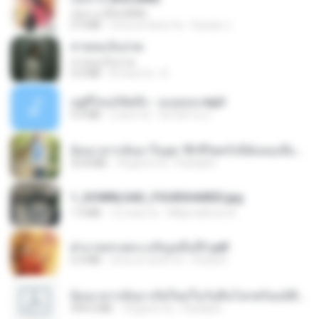
กุหลาบ (KULARB)
5.9 MB
circa un anno fa
Suwan J.
สายลมเจ็บปวด
สายลมเจ็บปวด
4.0 MB
8 mesi fa
D
อยู่ที่ไหนก็คิดถึง - เมนทอล.mp3
4.2 MB
2 anni fa
มันไม้สาย ม.
ย้อนเวลากลับมาในยุค 70 ชีวิตครั้งนี้ฉันขอเลือกเอง จบ.pdf
32.8 MB
18 giorni fa
Pandarin
1_DOWNLOAD_FOURSHARED.jpg
1.9 MB
12 mesi fa
Wtlprodthree A.
ฝ่าบาททรงพระเจริญหมื่นปี1.pdf
6.4 MB
circa un anno fa
Orasa K.
ย้อนเวลากลับมาเกิดใหม่ในวันสิ้นโลกพร้อมมิติส่วนตัว 1-443 [จบ] - 揍趴长颈鹿.pdf
499.6 MB
18 giorni fa
Pandarin