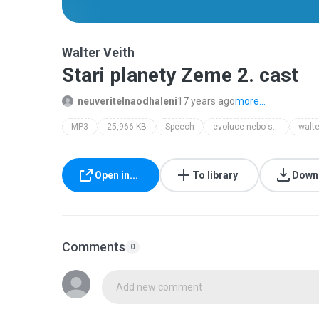
Walter Veith
Stari planety Zeme 2. cast
neuveritelnaodhaleni
17 years ago
more...
MP3
25,966 KB
Speech
evoluce nebo stvoreni?
walte
Open in...
To library
Down
Comments
0
Add new comment