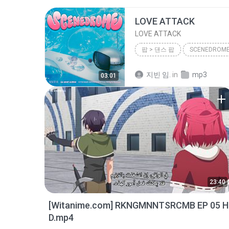
LOVE ATTACK
LOVE ATTACK
팝 > 댄스 팝
SCENEDROM
팝 > 댄스 팝
RESCENE (리
지빈 임.
in
mp3
03:01
23:40
[Witanime.com] RKNGMNNTSRCMB EP 05 H
D.mp4