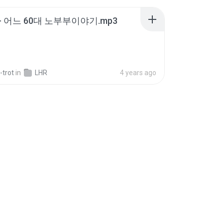
- 어느 60대 노부부이야기.mp3
-trot
in
LHR
4 years ago