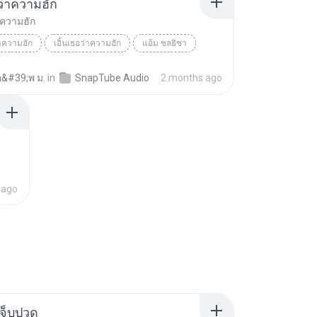
อว่าความฮัก
่าความฮัก
่าความฮัก
เอิ้นเธอว่าความฮัก
แอ้ม ชลธิชา
อ&#39;พ ม.
in
SnapTube Audio
2 months ago
 ago
จ็บปวด