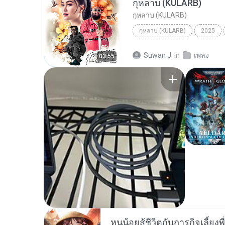
กุหลาบ (KULARB)
กุหลาบ (KULARB)
กุหลาบ (KULARB)
2025
F.HERO Ft. ก้านตอง ทุ่งเงิน x S
Suwan J.
in
เพลง
03:55
หนูน้อยสู้ชีวิตกับภารกิจเลี้ยงพ