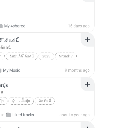
My 4shared
16 days ago
ีได้แค่นี้
ด้แค่นี้
P
ฉันมันก็ดีได้แค่นี้
2025
MrSad17
ได้แค่นี้
THAI POP
My Music
9 months ago
้อปุ๋ย
ุ๋ย
ปุ๋ย
ผู้บ่าวเสื้อปุ๋ย
ดิด คิตตี้
.
in
Liked tracks
about a year ago