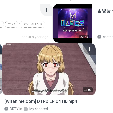
임영웅 
E
2024
LOVE ATTACK
센느)
about a year ago
castor
04:52
23:03
[Witanime.com] DTRD EP 04 HD.mp4
DRTY
in
My 4shared