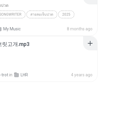
บปวด
/SONGWRITER
สายลมเจ็บปวด
2025
ad Song
สายลมเจ็บปวด
My Music
8 months ago
/SONGWRITER
 보릿고개.mp3
-trot
in
LHR
4 years ago