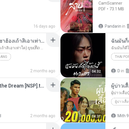
CamScanner
PDF
73.1 MB
16 days ago
Pandarin
in
ເຊົາຮ້ອງເຖົ້າຊິເອົາທໍ່ໃດ (เซาฮ้องเถ้าสิเอาเท่าใด) ບຸນເກີດ ຫນູຫ່ວງ ft. ໂສພາ ຈຸນທະລາ
ฉันมันก็ด
ເຊົາຮ້ອງເຖົ້າຊິເອົາທໍ່ໃດ (เซาฮ้องเถ้าสิเอาเท่าใด) ບຸນເກີດ ຫນູຫ່ວງ ft. ໂສພາ ຈຸນທະລາ
ฉันมันก็ดีไ
UANG
THAI PO
ฉันมันก็ดี
2 months ago
D
in
04:32
Tomodachi Life Living the Dream [NSP].torrent
ผู้บ่าวเสื
ผู้บ่าวเสื้อป
ผู้บ่าวเสื้อ
d
2 months ago
Mith 9
04:31