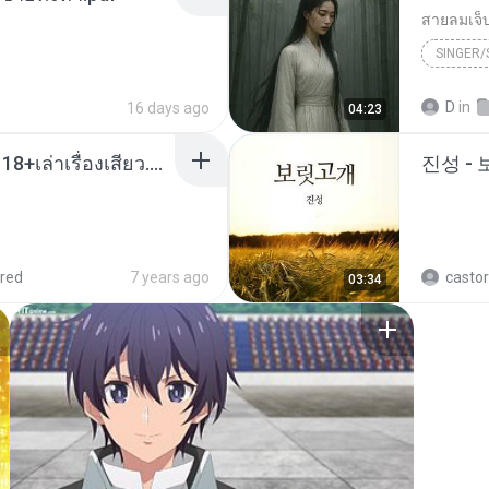
สายลมเจ็
SINGER
Hmong S
D
in
16 days ago
04:23
SINGER
เมียน้อยเหงา พาเสียวค่ะ18+เล่าเรื่องเสียว.mp3
진성 -
red
7 years ago
castor
03:34