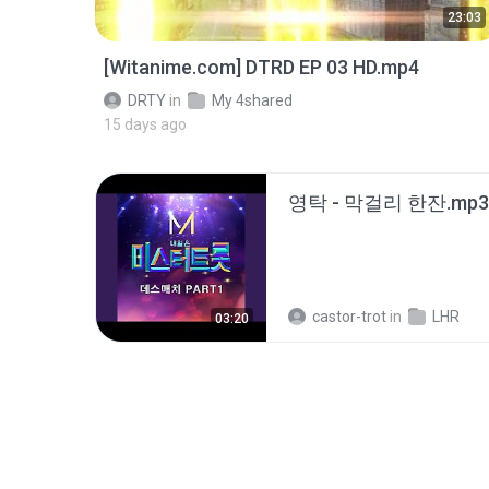
23:03
[Witanime.com] DTRD EP 03 HD.mp4
DRTY
in
My 4shared
15 days ago
영탁 - 막걸리 한잔.mp3
castor-trot
in
LHR
03:20