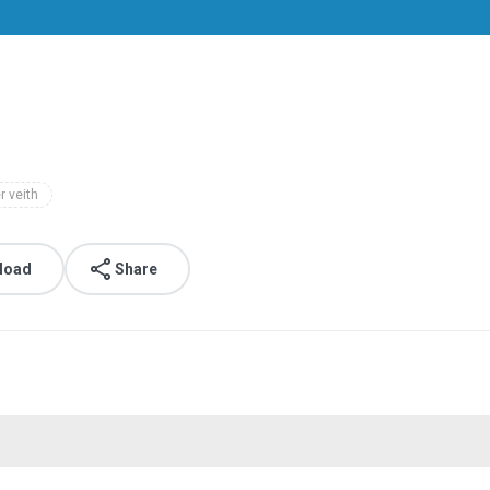
r veith
load
Share