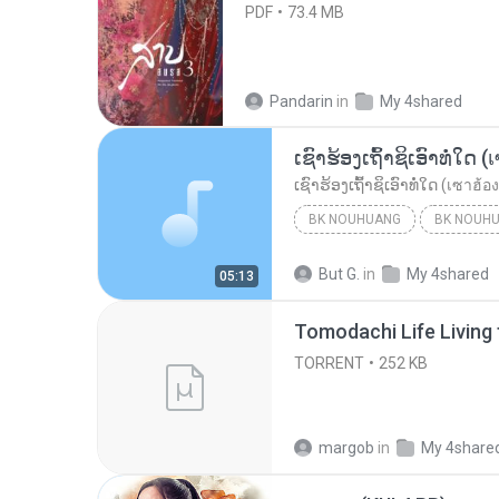
PDF
73.4 MB
Pandarin
in
My 4shared
BK NOUHUANG
BK NOUH
ເຊົາຮ້ອງເຖົ້າຊິເອົາທໍ່ໃດ (เซาฮ้องเถ้าสิเอาเท่าใด)...
But G.
in
My 4shared
05:13
TORRENT
252 KB
margob
in
My 4share