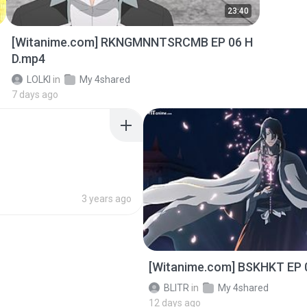
23:40
[Witanime.com] RKNGMNNTSRCMB EP 06 H
D.mp4
LOLKI
in
My 4shared
7 days ago
3 years ago
[Witanime.com] BSKHKT EP 
BLITR
in
My 4shared
12 days ago