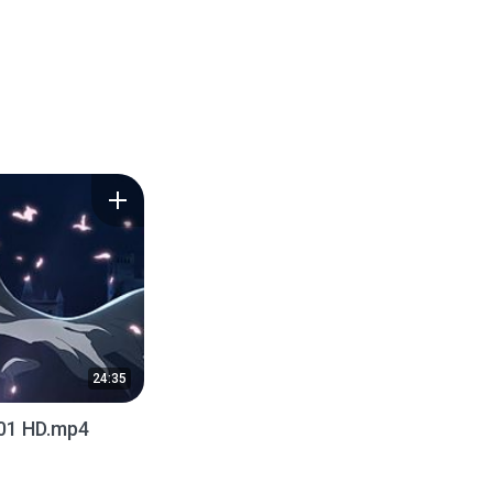
24:35
01 HD.mp4