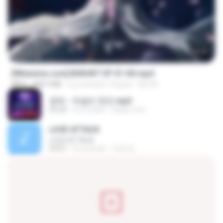
24:35
[Witanime.com] BSKHKT EP 01 HD.mp4
MP4
408.9 MB
il y a environ 14 jours
BLITR
영탁 - 막걸리 한잔.mp3
03:20
il y a 3 ans
castor-trot
LOVE ATTACK
LOVE ATTACK
03:01
il y a un an
지빈 임.