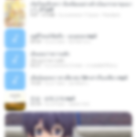
เกิดใหม่อีกครา อี๋เหนียงอย่างข้าเป็นภรรยาขุนนา
ง 1_ST.pdf
PDF
4.9 MB
il y a environ 17 jours
Pandarin
อยู่ที่ไหนก็คิดถึง - เมนทอล.mp3
04:34
il y a 2 ans
มันไม้สาย ม.
เอิ้นเธอว่าความฮัก
เอิ้นเธอว่าความฮัก
04:27
il y a environ 2 mois
ถามพ่อ&#39;พ ม.
เมียน้อยเหงา พาเสียวค่ะ18+เล่าเรื่องเสียว.mp3
10:20
il y a 7 ans
อมรพันธ์ จ.
진성 - 보릿고개.mp3
03:34
il y a 4 ans
castor-trot