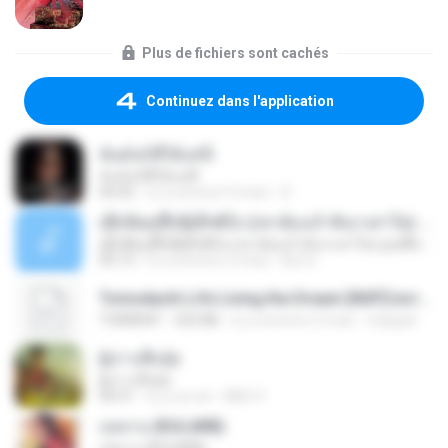
Plus de fichiers sont cachés
Continuez dans l'application
ฉันมันก็ดีได้แค่นี้
ฉันมันก็ดีได้แค่นี้
04:32
il y a environ 9 mois
D
ເຊົາຮ້ອງເຖົ້າຊິເອົາທໍ່ໃດ (เซาฮ้องเถ้าสิเอาเท่าใด) ບຸນເກີດ ຫນູຫ່ວງ ft. ໂສພາ ຈຸນທະລາ
ເຊົາຮ້ອງເຖົ້າຊິເອົາທໍ່ໃດ (เซาฮ้องเถ้าสิเอาเท่าใด) ບຸນເກີດ ຫນູຫ່ວງ ft. ໂສພາ ຈຸນທະລາ
05:13
il y a environ 2 mois
But G.
Tomodachi Life Living the Dream [NSP].torrent
TORRENT
252 KB
il y a environ 2 mois
margob
ผู้บ่าวเสื้อปุ๋ย
ผู้บ่าวเสื้อปุ๋ย
04:31
il y a un an
Mith 9.
กุหลาบ (KULARB)