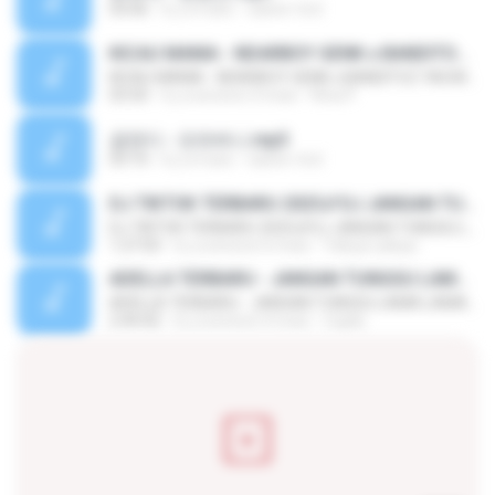
03:06
il y a 4 ans
castor-trot
KICAU MANIA - NDARBOY GENK x BANDITOZ YAOW 86 (OFFICIAL LYRIC VIDEO) GAS POL NDANGAK
KICAU MANIA - NDARBOY GENK x BANDITOZ YAOW 86 (OFFICIAL LYRIC VIDEO) GAS POL NDANGAK
03:50
il y a environ 3 mois
Rina P.
금잔디 - 오라버니.mp3
03:10
il y a 4 ans
castor-trot
DJ TIKTOK TERBARU 2025🎵DJ JANGAN TUNGGU LAMA LAMA NANTI LAMA LAMA 🎵DJ SEDIA AKU SEBELUM HUJAN
DJ TIKTOK TERBARU 2025🎵DJ JANGAN TUNGGU LAMA LAMA NANTI LAMA LAMA 🎵DJ SEDIA AKU SEBELUM HUJAN
1:27:03
il y a environ 6 mois
Yahya Lahiya
ADELLA TERBARU - JANGAN TUNGGU LAMA LAMA - GELAS RETAK - OM ADELLA FULL ALBUM TERBARU 2026
ADELLA TERBARU - JANGAN TUNGGU LAMA LAMA - GELAS RETAK - OM ADELLA FULL ALBUM TERBARU 2026
2:44:42
il y a environ 4 mois
Cuplis