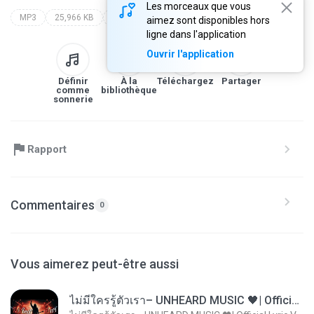
Les morceaux que vous
MP3
25,966 KB
Speech
evoluce nebo stvoreni?
walter veith
aimez sont disponibles hors
ligne dans l'application
Ouvrir l'application
Définir
À la
Téléchargez
Partager
comme
bibliothèque
sonnerie
Rapport
Commentaires
0
Vous aimerez peut-être aussi
ไม่มีใครรู้ตัวเรา– UNHEARD MUSIC 🖤| Official Lyric Video | เพลงสู้ชีวิต