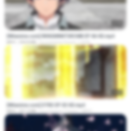
23:40
[Witanime.com] RKNGMNNTSRCMB EP 06 HD.mp4
MP4
294.8 MB
il y a environ 9 jours
LOLKI
23:03
[Witanime.com] DTRD EP 03 HD.mp4
MP4
321.3 MB
il y a environ 17 jours
DRTY