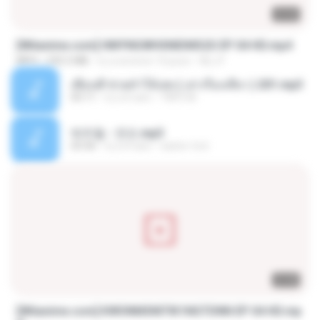
23:42
[Witanime.com] HMYNGWHSNIDMS2S EP 04 HD.mp4
MP4
235.5 MB
il y a environ 14 jours
KILJY
เพื่อนพี่ ช่วยทำให้เสด ( เล่าเรื่องเสียว ) 201.mp3
05:11
il y a 6 ans
TNP2 M.
박우철 - 연모.mp3
03:36
il y a 4 ans
castor-trot
23:40
[Witanime.com] KWONMSNITIK1NGTDNN EP 04 HD.mp