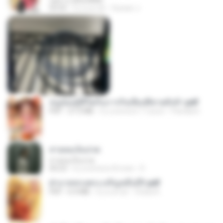
กุหลาบ (KULARB)
03:55
il y a un an
Suwan J.
หนูน้อยสู้ชีวิตกับภารกิจเลี้ยงพี่ชายทั้งห้า.pdf
PDF
27.2 MB
il y a environ 17 jours
Pandarin
สายลมเจ็บปวด
สายลมเจ็บปวด
04:23
il y a environ 8 mois
D
ฝ่าบาททรงพระเจริญหมื่นปี1.pdf
PDF
6.4 MB
il y a un an
Orasa K.