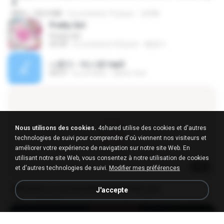
4
MP4
192.0 MB
il y a environ 15 jours
JUVIA
Pretty Girl
Pretty Girl
03:30
il y a environ 23 jours
황영지
나훈아 - 테스형!.mp3
04:37
il y a 4 ans
castor-trot
Nous utilisons des cookies.
4shared utilise des cookies et d'autres
technologies de suivi pour comprendre d'où viennent nos visiteurs et
améliorer votre expérience de navigation sur notre site Web. En
utilisant notre site Web, vous consentez à notre utilisation de cookies
23:40
et d'autres technologies de suivi.
Modifier mes préférences
[Witanime.com] SDONATA EP 03 HD.mp4
J'accepte
MP4
140.6 MB
il y a environ 19 jours
GRET