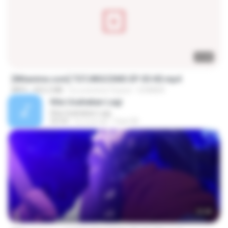
23:40
[Witanime.com] TSTJWGCDMS EP 05 HD.mp4
MP4
423.2 MB
il y a environ 9 jours
DOMISR
Kita Usahakan Lagi
Kita Usahakan Lagi
03:54
il y a un an
Fazri M.
23:40