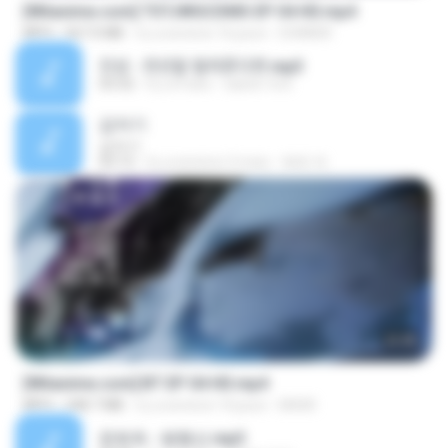
[Witanime.com] TSTJWGCDMS EP 04 HD.mp4
MP4
567.0 MB
il y a environ 16 jours
DOMISR
진성 - 천년을 빌려준다면.mp3
03:32
il y a 4 ans
castor-trot
갑자기
갑자기
03:15
il y a environ 2 mois
복희 박.
23:45
[Witanime.com] BT EP 04 HD.mp4
MP4
248.7 MB
il y a environ 14 jours
BAXK
문희옥 - 평행선.mp3