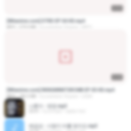
23:03
[Witanime.com] DTRD EP 04 HD.mp4
MP4
279.0 MB
il y a environ 10 jours
DRTY
23:40
[Witanime.com] RKNGMNNTSRCMB EP 05 HD.mp4
MP4
186.0 MB
il y a environ 16 jours
LOLKI
나훈아 - 영영.mp3
03:41
il y a 4 ans
castor-trot
배금성 - 사랑이 비를 맞아요.mp3