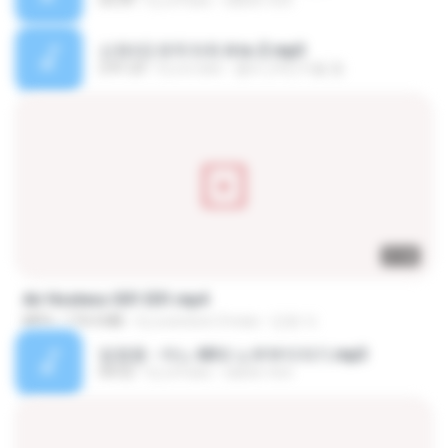
03:39
il y a 4 ans
castor-trot
신유리) 유두자위 A to Z.mp3
2:41:23
il y a 2 ans
좀비고4인커플 좀.
27:46
Air Hostess S01 E01.mp4
MP4
174.4 MB
il y a environ 3 mois
민호 이.
임영웅 - 어느 60대 노부부이야기.mp3
04:52
il y a 4 ans
castor-trot