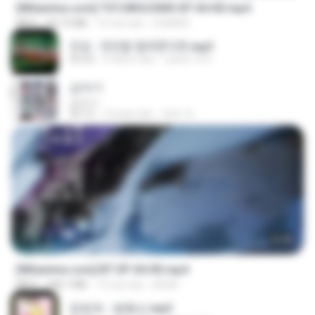
[Witanime.com] TSTJWGCDMS EP 04 HD.mp4
MP4
567.0 MB
16 hari lalu
DOMISR
진성 - 천년을 빌려준다면.mp3
03:32
4 tahun lalu
castor-trot
갑자기
갑자기
03:15
2 bulan lalu
복희 박.
23:45
[Witanime.com] BT EP 04 HD.mp4
MP4
248.7 MB
15 hari lalu
BAXK
문희옥 - 평행선.mp3