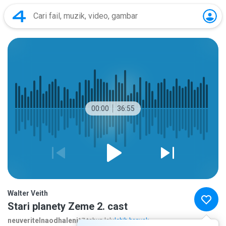
00:00
36:55
Walter Veith
Stari planety Zeme 2. cast
neuveritelnaodhaleni
17 tahun lalu
lebih banyak...