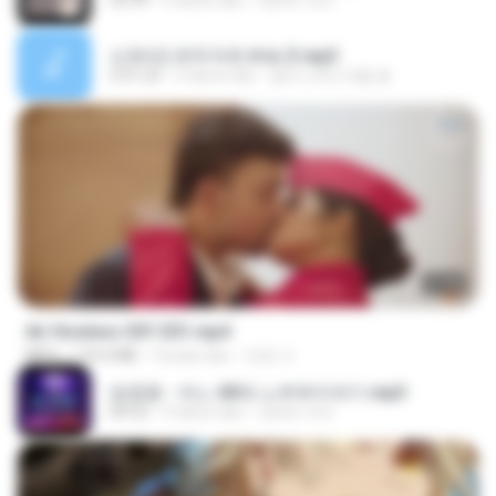
03:39
4 tahun lalu
castor-trot
신유리) 유두자위 A to Z.mp3
2:41:23
2 tahun lalu
좀비고4인커플 좀.
27:46
Air Hostess S01 E01.mp4
MP4
174.4 MB
3 bulan lalu
민호 이.
임영웅 - 어느 60대 노부부이야기.mp3
04:52
4 tahun lalu
castor-trot