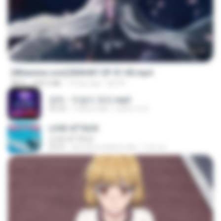
24:35
[Witanime.com] BSKHKT EP 01 HD.mp4
MP4
408.9 MB
14 hari lalu
BLITR
영탁 - 막걸리 한잔.mp3
03:20
3 tahun lalu
castor-trot
LOVE ATTACK
LOVE ATTACK
03:01
kira-kira setahun lalu
지빈 임.