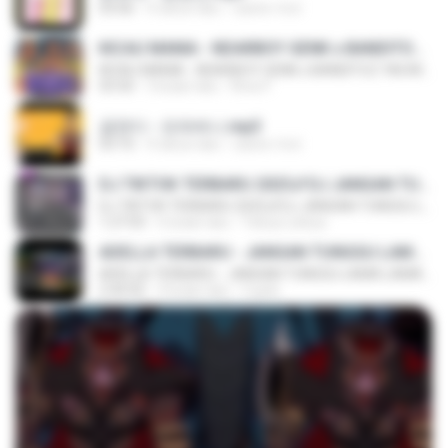
03:06
4 tahun lalu
castor-trot
KICAU MANIA - NDARBOY GENK x BANDITOZ YAOW 86 (OFFICIAL LYRIC VIDEO) GAS POL NDANGAK
KICAU MANIA - NDARBOY GENK x BANDITOZ YAOW 86 (OFFICIAL LYRIC VIDEO) GAS POL NDANGAK
03:50
3 bulan lalu
Rina P.
금잔디 - 오라버니.mp3
03:10
4 tahun lalu
castor-trot
DJ TIKTOK TERBARU 2025🎵DJ JANGAN TUNGGU LAMA LAMA NANTI LAMA LAMA 🎵DJ SEDIA AKU SEBELUM HUJAN
DJ TIKTOK TERBARU 2025🎵DJ JANGAN TUNGGU LAMA LAMA NANTI LAMA LAMA 🎵DJ SEDIA AKU SEBELUM HUJAN
1:27:03
6 bulan lalu
Yahya Lahiya
ADELLA TERBARU - JANGAN TUNGGU LAMA LAMA - GELAS RETAK - OM ADELLA FULL ALBUM TERBARU 2026
ADELLA TERBARU - JANGAN TUNGGU LAMA LAMA - GELAS RETAK - OM ADELLA FULL ALBUM TERBARU 2026
2:44:42
4 bulan lalu
Cuplis