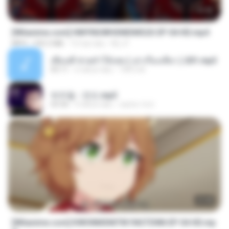
23:42
[Witanime.com] HMYNGWHSNIDMS2S EP 04 HD.mp4
MP4
235.5 MB
15 hari lalu
KILJY
เพื่อนพี่ ช่วยทำให้เสด ( เล่าเรื่องเสียว ) 201.mp3
05:11
6 tahun lalu
TNP2 M.
박우철 - 연모.mp3
03:36
4 tahun lalu
castor-trot
23:40
[Witanime.com] KWONMSNITIK1NGTDNN EP 04 HD.mp