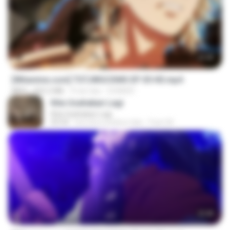
23:40
[Witanime.com] TSTJWGCDMS EP 05 HD.mp4
MP4
423.2 MB
9 hari lalu
DOMISR
Kita Usahakan Lagi
Kita Usahakan Lagi
03:54
kira-kira setahun lalu
Fazri M.
23:40