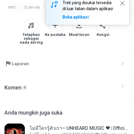
Trek yang disukai tersedia
MP3
25,966 KB
Speech
evoluce nebo stvoreni?
walter veith
di luar talian dalam aplikasi
Buka aplikasi
Tetapkan
Ke pustaka
Muat turun
Kongsi
sebagai
nada dering
Laporan
Komen
0
Anda mungkin juga suka
ไม่มีใครรู้ตัวเรา– UNHEARD MUSIC 🖤| Official Lyric Video | เพลงสู้ชีวิต