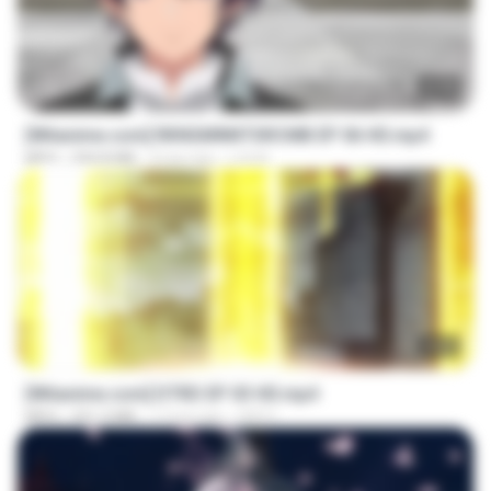
23:40
[Witanime.com] RKNGMNNTSRCMB EP 06 HD.mp4
MP4
294.8 MB
9 hari lalu
LOLKI
23:03
[Witanime.com] DTRD EP 03 HD.mp4
MP4
321.3 MB
17 hari lalu
DRTY