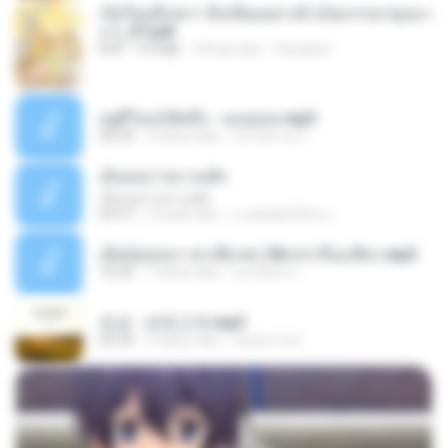
เกิดใหม่อีกครา อี๋เหนียงอย่างข้าเป็นภรรยาขุนนา
ง 1_ST.pdf
PDF
4.9 MB
18 hari lalu
Pandarin
อยู่ที่ไหนก็คิดถึง - เมนทอล.mp3
04:34
2 tahun lalu
มันไม้สาย ม.
เอิ้นเธอว่าความฮัก
เอิ้นเธอว่าความฮัก
04:27
2 bulan lalu
ถามพ่อ&#39;พ ม.
เมียน้อยเหงา พาเสียวค่ะ18+เล่าเรื่องเสียว.mp3
10:20
7 tahun lalu
อมรพันธ์ จ.
진성 - 보릿고개.mp3
03:34
4 tahun lalu
castor-trot