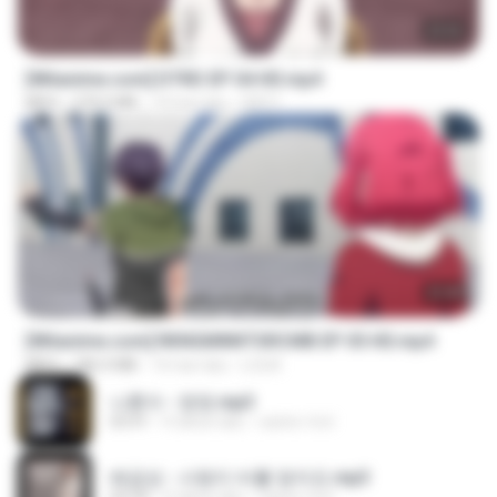
23:03
[Witanime.com] DTRD EP 04 HD.mp4
MP4
279.0 MB
10 hari lalu
DRTY
23:40
[Witanime.com] RKNGMNNTSRCMB EP 05 HD.mp4
MP4
186.0 MB
16 hari lalu
LOLKI
나훈아 - 영영.mp3
03:41
4 tahun lalu
castor-trot
배금성 - 사랑이 비를 맞아요.mp3