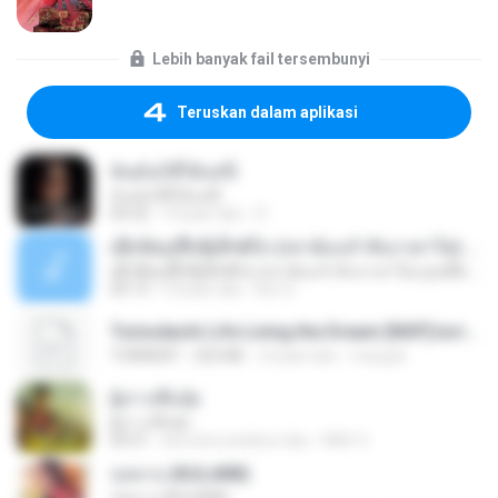
Lebih banyak fail tersembunyi
Teruskan dalam aplikasi
ฉันมันก็ดีได้แค่นี้
ฉันมันก็ดีได้แค่นี้
04:32
9 bulan lalu
D
ເຊົາຮ້ອງເຖົ້າຊິເອົາທໍ່ໃດ (เซาฮ้องเถ้าสิเอาเท่าใด) ບຸນເກີດ ຫນູຫ່ວງ ft. ໂສພາ ຈຸນທະລາ
ເຊົາຮ້ອງເຖົ້າຊິເອົາທໍ່ໃດ (เซาฮ้องเถ้าสิเอาเท่าใด) ບຸນເກີດ ຫນູຫ່ວງ ft. ໂສພາ ຈຸນທະລາ
05:13
2 bulan lalu
But G.
Tomodachi Life Living the Dream [NSP].torrent
TORRENT
252 KB
2 bulan lalu
margob
ผู้บ่าวเสื้อปุ๋ย
ผู้บ่าวเสื้อปุ๋ย
04:31
kira-kira setahun lalu
Mith 9.
กุหลาบ (KULARB)