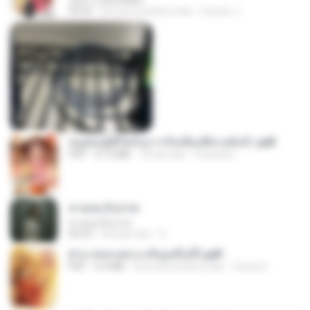
กุหลาบ (KULARB)
03:55
kira-kira setahun lalu
Suwan J.
หนูน้อยสู้ชีวิตกับภารกิจเลี้ยงพี่ชายทั้งห้า.pdf
PDF
27.2 MB
18 hari lalu
Pandarin
สายลมเจ็บปวด
สายลมเจ็บปวด
04:23
8 bulan lalu
D
ฝ่าบาททรงพระเจริญหมื่นปี1.pdf
PDF
6.4 MB
kira-kira setahun lalu
Orasa K.