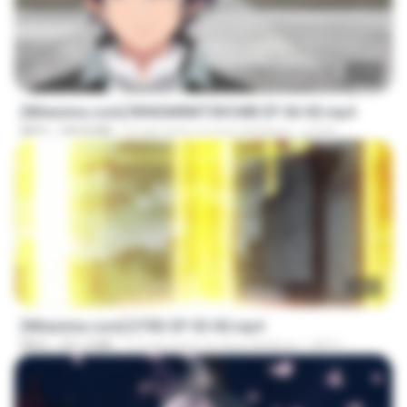
23:40
[Witanime.com] RKNGMNNTSRCMB EP 06 HD.mp4
MP4
294.8 MB
9 mga araw na ang nakalipas
LOLKI
23:03
[Witanime.com] DTRD EP 03 HD.mp4
MP4
321.3 MB
17 mga araw na ang nakalipas
DRTY