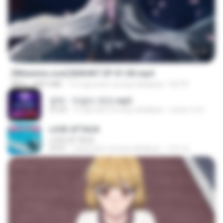
24:35
[Witanime.com] BSKHKT EP 01 HD.mp4
MP4
408.9 MB
14 mga araw na ang nakalipas
BLITR
영탁 - 막걸리 한잔.mp3
03:20
3 mga taon na ang nakalipas
castor-trot
LOVE ATTACK
LOVE ATTACK
03:01
isang taon na ang nakalipas
지빈 임.