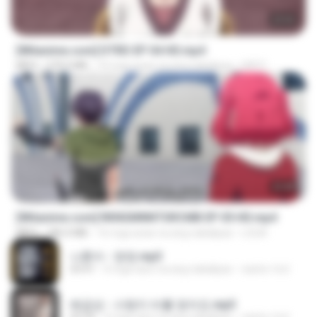
23:03
[Witanime.com] DTRD EP 04 HD.mp4
MP4
279.0 MB
10 mga araw na ang nakalipas
DRTY
23:40
[Witanime.com] RKNGMNNTSRCMB EP 05 HD.mp4
MP4
186.0 MB
16 mga araw na ang nakalipas
LOLKI
나훈아 - 영영.mp3
03:41
4 mga taon na ang nakalipas
castor-trot
배금성 - 사랑이 비를 맞아요.mp3