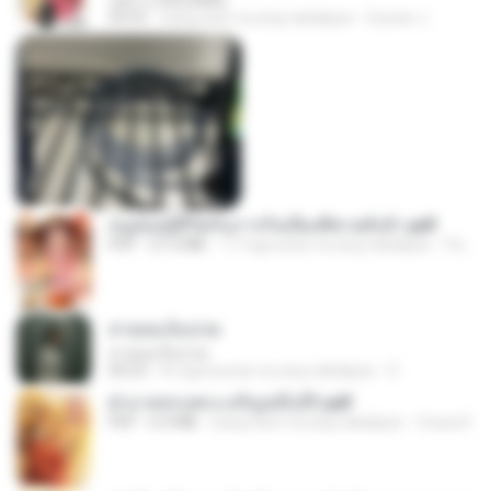
กุหลาบ (KULARB)
03:55
isang taon na ang nakalipas
Suwan J.
หนูน้อยสู้ชีวิตกับภารกิจเลี้ยงพี่ชายทั้งห้า.pdf
PDF
27.2 MB
17 mga araw na ang nakalipas
Pandarin
สายลมเจ็บปวด
สายลมเจ็บปวด
04:23
8 mga buwan na ang nakalipas
D
ฝ่าบาททรงพระเจริญหมื่นปี1.pdf
PDF
6.4 MB
isang taon na ang nakalipas
Orasa K.