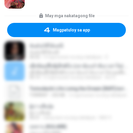
May mga nakatagong file
Magpatuloy sa app
ฉันมันก็ดีได้แค่นี้
ฉันมันก็ดีได้แค่นี้
04:32
9 mga buwan na ang nakalipas
D
ເຊົາຮ້ອງເຖົ້າຊິເອົາທໍ່ໃດ (เซาฮ้องเถ้าสิเอาเท่าใด) ບຸນເກີດ ຫນູຫ່ວງ ft. ໂສພາ ຈຸນທະລາ
ເຊົາຮ້ອງເຖົ້າຊິເອົາທໍ່ໃດ (เซาฮ้องเถ้าสิเอาเท่าใด) ບຸນເກີດ ຫນູຫ່ວງ ft. ໂສພາ ຈຸນທະລາ
05:13
2 mga buwan na ang nakalipas
But G.
Tomodachi Life Living the Dream [NSP].torrent
TORRENT
252 KB
2 mga buwan na ang nakalipas
ผู้บ่าวเสื้อปุ๋ย
ผู้บ่าวเสื้อปุ๋ย
04:31
isang taon na ang nakalipas
Mith 9.
กุหลาบ (KULARB)