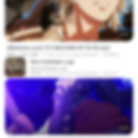
23:40
[Witanime.com] TSTJWGCDMS EP 05 HD.mp4
MP4
423.2 MB
9 mga araw na ang nakalipas
DOMISR
Kita Usahakan Lagi
Kita Usahakan Lagi
03:54
isang taon na ang nakalipas
Fazri M.
23:40