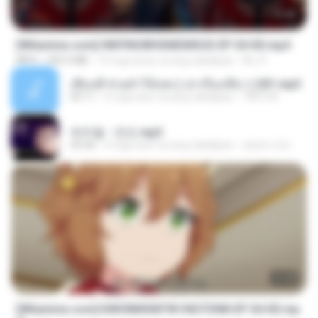
23:42
[Witanime.com] HMYNGWHSNIDMS2S EP 04 HD.mp4
MP4
235.5 MB
14 mga araw na ang nakalipas
KILJY
เพื่อนพี่ ช่วยทำให้เสด ( เล่าเรื่องเสียว ) 201.mp3
05:11
6 mga taon na ang nakalipas
TNP2 M.
박우철 - 연모.mp3
03:36
4 mga taon na ang nakalipas
castor-trot
23:40
[Witanime.com] KWONMSNITIK1NGTDNN EP 04 HD.mp