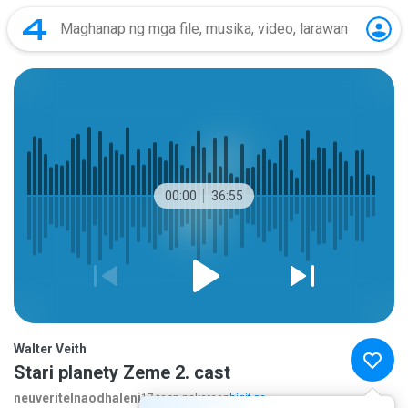
00:00
36:55
Walter Veith
Stari planety Zeme 2. cast
neuveritelnaodhaleni
17 taon nakaraan
higit pa...