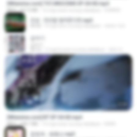
[Witanime.com] TSTJWGCDMS EP 04 HD.mp4
MP4
567.0 MB
16 mga araw na ang nakalipas
DOMISR
진성 - 천년을 빌려준다면.mp3
03:32
4 mga taon na ang nakalipas
castor-trot
갑자기
갑자기
03:15
2 mga buwan na ang nakalipas
복희 박.
23:45
[Witanime.com] BT EP 04 HD.mp4
MP4
248.7 MB
14 mga araw na ang nakalipas
BAXK
문희옥 - 평행선.mp3