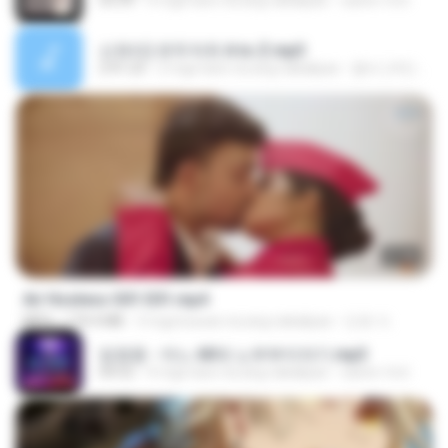
03:39
4 mga taon na ang nakalipas
castor-trot
신유리) 유두자위 A to Z.mp3
2:41:23
2 mga taon na ang nakalipas
좀비고4인커플 좀.
27:46
Air Hostess S01 E01.mp4
MP4
174.4 MB
3 mga buwan na ang nakalipas
민호 이.
임영웅 - 어느 60대 노부부이야기.mp3
04:52
4 mga taon na ang nakalipas
castor-trot