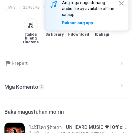
Ang mga nagustuhang
MP3
25,966 KB
Speech
evoluce nebo stvoreni?
walter veith
audio file ay available offline
sa app
Buksan ang app
Itakda
Sa library
I-download
Ibahagi
bilang
ringtone
I-report
Mga Komento
0
Baka magustuhan mo rin
ไม่มีใครรู้ตัวเรา– UNHEARD MUSIC 🖤| Official Lyric Video | เพลงสู้ชีวิต