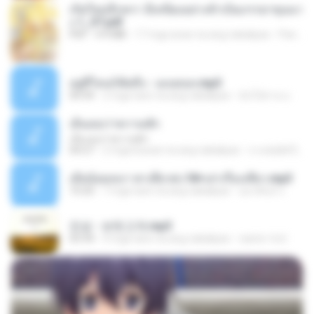
เกิดใหม่อีกครา อี๋เหนียงอย่างข้าเป็นภรรยาขุนนา
ง 1_ST.pdf
PDF
4.9 MB
17 mga araw na ang nakalipas
Pandarin
อยู่ที่ไหนก็คิดถึง - เมนทอล.mp3
04:34
2 mga taon na ang nakalipas
มันไม้สาย ม.
เอิ้นเธอว่าความฮัก
เอิ้นเธอว่าความฮัก
04:27
2 mga buwan na ang nakalipas
ถามพ่อ&#39;พ ม.
เมียน้อยเหงา พาเสียวค่ะ18+เล่าเรื่องเสียว.mp3
10:20
7 mga taon na ang nakalipas
อมรพันธ์ จ.
진성 - 보릿고개.mp3
03:34
4 mga taon na ang nakalipas
castor-trot