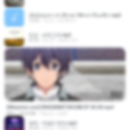
เมียน้อยเหงา พาเสียวค่ะ18+เล่าเรื่องเสียว.mp3
10:20
7년 전
อมรพันธ์ จ.
진성 - 보릿고개.mp3
03:34
4년 전
castor-trot
23:40
[Witanime.com] RKNGMNNTSRCMB EP 06 HD.mp4
MP4
294.8 MB
10일 전
LOLKI
영탁 - 막걸리 한잔.mp3
03:20
3년 전
castor-trot