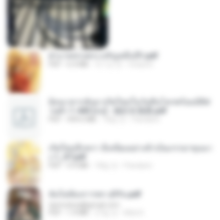
ฝ่าบาททรงพระเจริญหมื่นปี1.pdf
PDF
6.4 MB
약 1년 전
Orasa K.
ย้อนเวลากลับมาเกิดใหม่ในวันสิ้นโลกพร้อมมิติส่
วนตัว 1-443 [จบ] - 揍趴长颈鹿.pdf
PDF
499.6 MB
18일 전
Pandarin
เกิดใหม่อีกครา อี๋เหนียงอย่างข้าเป็นภรรยาขุนนา
ง 1_ST.pdf
PDF
4.9 MB
18일 전
Pandarin
ฉันไม่ต้องการพร สุจิรัน.pdf
tanmobza@gmail.com
PDF
1.4 MB
27일 전
Mob K.