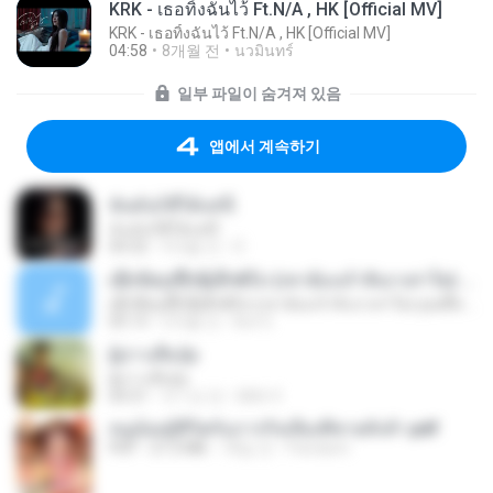
KRK - เธอทิ้งฉันไว้ Ft.N/A , HK [Official MV]
KRK - เธอทิ้งฉันไว้ Ft.N/A , HK [Official MV]
04:58
8개월 전
นวมินทร์
일부 파일이 숨겨져 있음
앱에서 계속하기
ฉันมันก็ดีได้แค่นี้
ฉันมันก็ดีได้แค่นี้
04:32
9개월 전
D
ເຊົາຮ້ອງເຖົ້າຊິເອົາທໍ່ໃດ (เซาฮ้องเถ้าสิเอาเท่าใด) ບຸນເກີດ ຫນູຫ່ວງ ft. ໂສພາ ຈຸນທະລາ
ເຊົາຮ້ອງເຖົ້າຊິເອົາທໍ່ໃດ (เซาฮ้องเถ้าสิเอาเท่าใด) ບຸນເກີດ ຫນູຫ່ວງ ft. ໂສພາ ຈຸນທະລາ
05:13
2개월 전
But G.
ผู้บ่าวเสื้อปุ๋ย
ผู้บ่าวเสื้อปุ๋ย
04:31
약 1년 전
Mith 9.
หนูน้อยสู้ชีวิตกับภารกิจเลี้ยงพี่ชายทั้งห้า.pdf
PDF
27.2 MB
18일 전
Pandarin