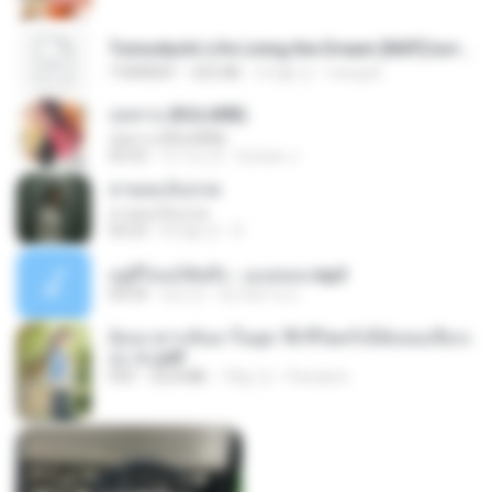
Tomodachi Life Living the Dream [NSP].torrent
TORRENT
252 KB
2개월 전
margob
กุหลาบ (KULARB)
กุหลาบ (KULARB)
03:55
약 1년 전
Suwan J.
สายลมเจ็บปวด
สายลมเจ็บปวด
04:23
8개월 전
D
อยู่ที่ไหนก็คิดถึง - เมนทอล.mp3
04:34
2년 전
มันไม้สาย ม.
ย้อนเวลากลับมาในยุค 70 ชีวิตครั้งนี้ฉันขอเลือกเ
อง จบ.pdf
PDF
32.8 MB
18일 전
Pandarin