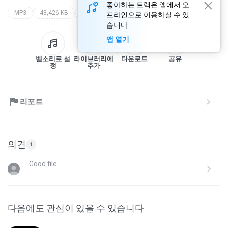
좋아하는 트랙은 앱에서 오
MP3
43,426 KB
Speech
evoluce nebo stvoreni?
walter veith
프라인으로 이용하실 수 있
습니다
앱 열기
벨소리로 설
라이브러리에
다운로드
공유
정
추가
리포트
의견
1
Good file
다음에도 관심이 있을 수 있습니다