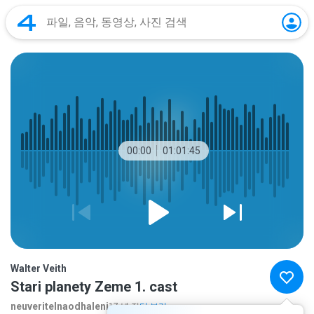
00:00
01:01:45
Walter Veith
Stari planety Zeme 1. cast
neuveritelnaodhaleni
17 년 전
더 보기...