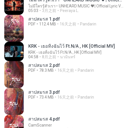
ไม่มีใครรู้ตัวเรา– UNHEARD MUSIC 🖤| Official Lyric Video | เพลงสู้ชีวิต
05:03
3月之前
Peeraya L.
สาปสมรส 1.pdf
PDF
112.4 MB
16天之前
Pandarin
KRK - เธอทิ้งฉันไว้ Ft.N/A , HK [Official MV]
KRK - เธอทิ้งฉันไว้ Ft.N/A , HK [Official MV]
04:58
8月之前
นวมินทร์
สาปสมรส 2.pdf
PDF
78.3 MB
16天之前
Pandarin
สาปสมรส 3.pdf
PDF
73.4 MB
16天之前
Pandarin
สาปสมรส 4.pdf
CamScanner