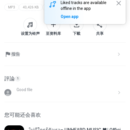
Liked tracks are available
MP3
43,426 KB
Speech
evoluce nebo stvoreni?
walter veith
offline in the app
Open app
设置为铃声
至资料库
下載
共享
报告
評論
1
Good file
您可能还会喜欢
ไม่มีใครรู้ตัวเรา– UNHEARD MUSIC 🖤| Official Lyric Video | เพลงสู้ชีวิต