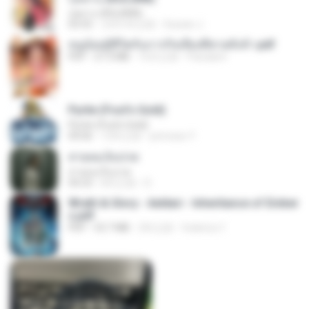
กุหลาบ (KULARB)
03:55
大约1年之前
Suwan J.
หนูน้อยสู้ชีวิตกับภารกิจเลี้ยงพี่ชายทั้งห้า.pdf
PDF
27.2 MB
16天之前
Pandarin
Pyrite (Fool's Gold)
Pyrite (Fool's Gold)
04:06
12年之前
princess Y.
สายลมเจ็บปวด
สายลมเจ็บปวด
04:23
8月之前
D
Wrath & Glory - Aeldari - Inheritance of Ember
s.pdf
PDF
53.7 MB
2年之前
federico f