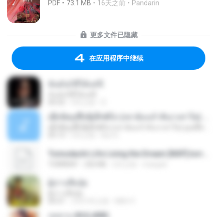
PDF
73.1 MB
16天之前
Pandarin
更多文件已隐藏
在应用程序中继续
ฉันมันก็ดีได้แค่นี้
ฉันมันก็ดีได้แค่นี้
04:32
9月之前
D
ເຊົາຮ້ອງເຖົ້າຊິເອົາທໍ່ໃດ (เซาฮ้องเถ้าสิเอาเท่าใด) ບຸນເກີດ ຫນູຫ່ວງ ft. ໂສພາ ຈຸນທະລາ
ເຊົາຮ້ອງເຖົ້າຊິເອົາທໍ່ໃດ (เซาฮ้องเถ้าสิเอาเท่าใด) ບຸນເກີດ ຫນູຫ່ວງ ft. ໂສພາ ຈຸນທະລາ
05:13
2月之前
But G.
Tomodachi Life Living the Dream [NSP].torrent
TORRENT
252 KB
2月之前
margob
ผู้บ่าวเสื้อปุ๋ย
ผู้บ่าวเสื้อปุ๋ย
04:31
大约1年之前
Mith 9.
กุหลาบ (KULARB)