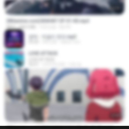
24:35
[Witanime.com] BSKHKT EP 01 HD.mp4
MP4
408.9 MB
13天之前
BLITR
영탁 - 막걸리 한잔.mp3
03:20
3年之前
castor-trot
LOVE ATTACK
LOVE ATTACK
03:01
大约1年之前
지빈 임.
23:40
[Witanime.com] RKNGMNNTSRCMB EP 05 HD.mp4