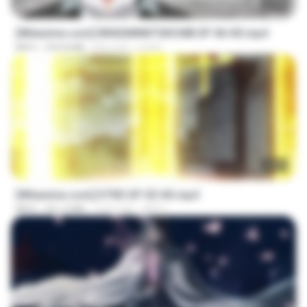
23:40
[Witanime.com] RKNGMNNTSRCMB EP 06 HD.mp4
MP4
294.8 MB
8天之前
LOLKI
23:03
[Witanime.com] DTRD EP 03 HD.mp4
MP4
321.3 MB
16天之前
DRTY