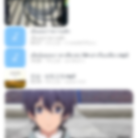
เอิ้นเธอว่าความฮัก
เอิ้นเธอว่าความฮัก
04:27
2月之前
ถามพ่อ&#39;พ ม.
เมียน้อยเหงา พาเสียวค่ะ18+เล่าเรื่องเสียว.mp3
10:20
7年之前
อมรพันธ์ จ.
진성 - 보릿고개.mp3
03:34
4年之前
castor-trot