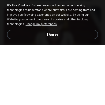
MP4
186.0 MB
15天之前
LOLKI
We Use Cookies.
4shared uses cookies and other tracking
technologies to understand where our visitors are coming from and
improve your browsing experience on our Website. By using our
Website, you consent to our use of cookies and other tracking
technologies.
Change my preferences
I Agree
23:03
[Witanime.com] DTRD EP 04 HD.mp4
MP4
279.0 MB
9天之前
DRTY
나훈아 - 영영.mp3
03:41
4年之前
castor-trot
신유리) 유두자위 A to Z.mp3
2:41:23
2年之前
좀비고4인커플 좀.
배금성 - 사랑이 비를 맞아요.mp3
03:39
4年之前
castor-trot