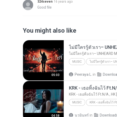
324seven
16 years ago
Good file
You might also like
MUSIC
UNHEARD MUSIC 🖤
Musi
Peeraya L.
in
Downlo
05:03
ไม่มีใครรู้ตัวเรา– UNHEARD MUSIC 🖤| Official Lyri...
KRK - เธอทิ้งฉันไว้ Ft.N
KRK - เธอทิ้งฉันไว้ Ft.N/A , HK 
MUSIC
KRK Music
Music
นวมินทร์
in
Download
04:58