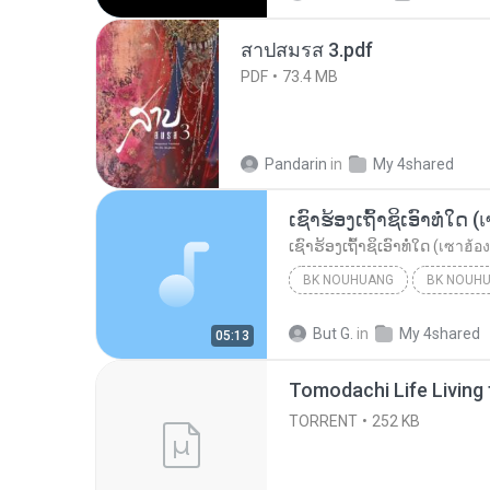
สาปสมรส 3.pdf
PDF
73.4 MB
Pandarin
in
My 4shared
BK NOUHUANG
BK NOUH
ເຊົາຮ້ອງເຖົ້າຊິເອົາທໍ່ໃດ (เซาฮ้องเถ้าสิเอาเท่าใด)...
But G.
in
My 4shared
05:13
TORRENT
252 KB