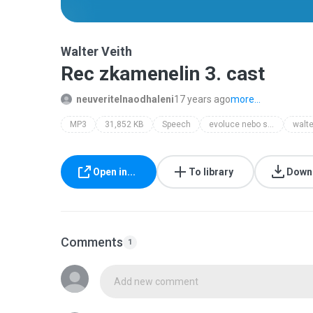
Walter Veith
Rec zkamenelin 3. cast
neuveritelnaodhaleni
17 years ago
more...
MP3
31,852 KB
Speech
evoluce nebo stvoreni?
walte
Open in...
To library
Down
Comments
1
Add new comment