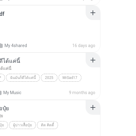
df
My 4shared
16 days ago
ีได้แค่นี้
ด้แค่นี้
P
ฉันมันก็ดีได้แค่นี้
2025
MrSad17
ได้แค่นี้
THAI POP
My Music
9 months ago
้อปุ๋ย
ุ๋ย
ปุ๋ย
ผู้บ่าวเสื้อปุ๋ย
ดิด คิตตี้