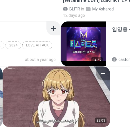
[Witanime.com] BSKHKT EP 
BLITR
in
My 4shared
12 days ago
임영웅 
E
2024
LOVE ATTACK
센느)
about a year ago
castor
04:52
23:03