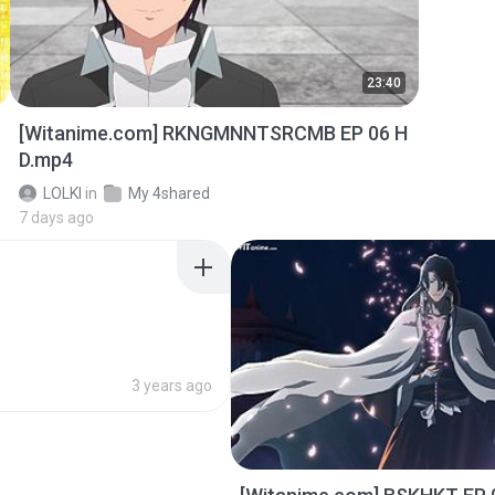
23:40
[Witanime.com] RKNGMNNTSRCMB EP 06 H
D.mp4
LOLKI
in
My 4shared
7 days ago
3 years ago