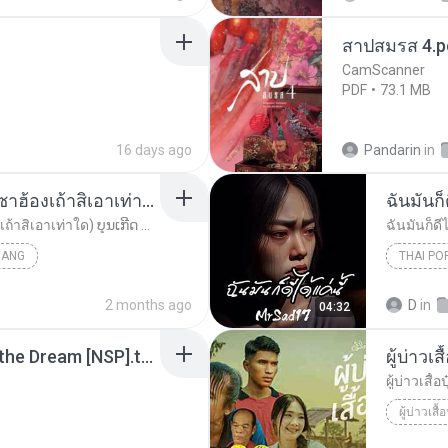
สาปสมรส 4.p
CamScanner
PDF
73.1 MB
16 days ago
Pandarin
in
ເຊົາຮ້ອງເຖົ້າຊິເອົາທໍ່ໃດ (เซาฮ้องเถ้าสิเอาเท่าใด) ບຸນເກີດ ຫນູຫ່ວງ ft. ໂສພາ ຈຸນທະລາ
ฉันมันก็ด
ເຊົາຮ້ອງເຖົ້າຊິເອົາທໍ່ໃດ (เซาฮ้องเถ้าสิเอาเท่าใด) ບຸນເກີດ ຫນູຫ່ວງ ft. ໂສພາ ຈຸນທະລາ
ฉันมันก็ดีไ
UANG
THAI PO
ฉันมันก็ดี
2 months ago
D
in
04:32
Tomodachi Life Living the Dream [NSP].torrent
ผู้บ่าวเสื
ผู้บ่าวเสื้อป
ผู้บ่าวเสื้อ