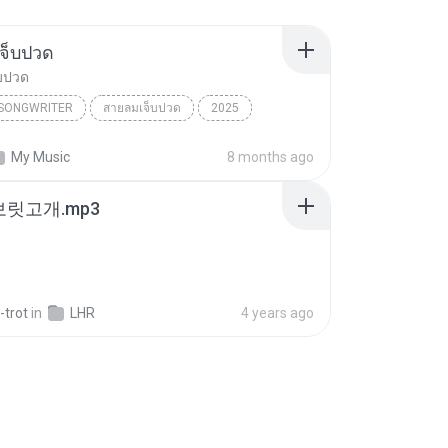
จ็บปวด
บปวด
/SONGWRITER
สายลมเจ็บปวด
2025
ad Song
สายลมเจ็บปวด
My Music
8 months ago
/SONGWRITER
 보릿고개.mp3
-trot
in
LHR
4 years ago