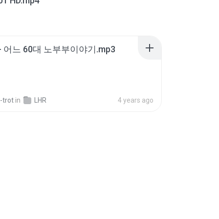
01 HD.mp4
- 어느 60대 노부부이야기.mp3
-trot
in
LHR
4 years ago