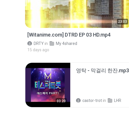
23:03
[Witanime.com] DTRD EP 03 HD.mp4
DRTY
in
My 4shared
15 days ago
영탁 - 막걸리 한잔.mp3
castor-trot
in
LHR
03:20