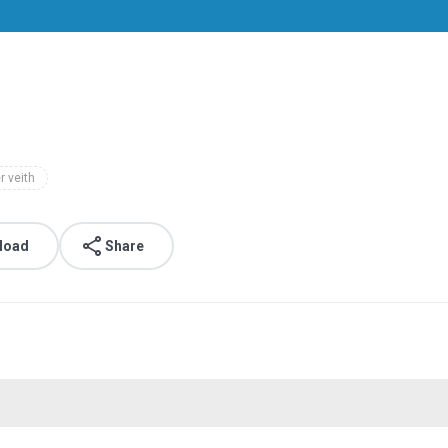
r veith
load
Share