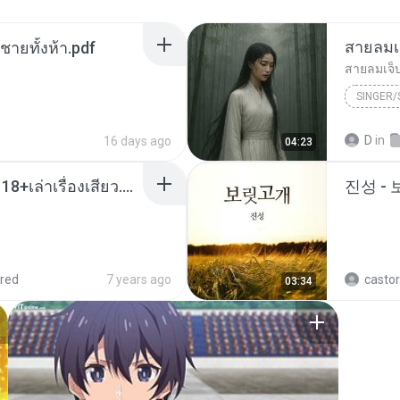
สายลมเ
ี่ชายทั้งห้า.pdf
สายลมเจ็
SINGER
Hmong S
D
in
16 days ago
04:23
SINGER
เมียน้อยเหงา พาเสียวค่ะ18+เล่าเรื่องเสียว.mp3
진성 -
red
7 years ago
castor
03:34