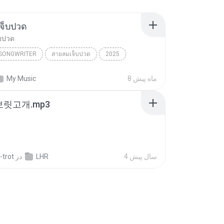
จ็บปวด
บปวด
/SONGWRITER
สายลมเจ็บปวด
2025
ad Song
สายลมเจ็บปวด
8 ماه پیش
My Music
/SONGWRITER
 보릿고개.mp3
4 سال پیش
LHR
در
-trot