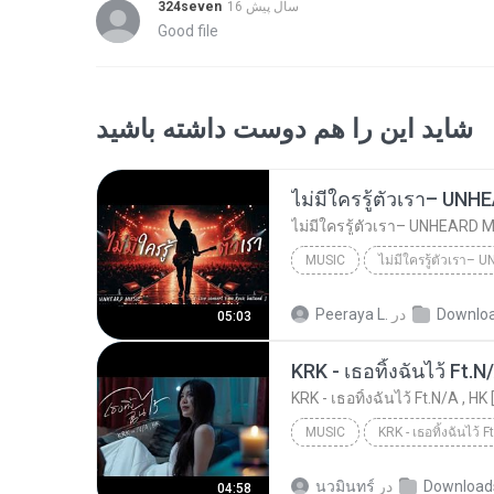
16 سال پیش
324seven
Good file
شاید این را هم دوست داشته باشید
MUSIC
UNHEARD MUSIC 🖤
Musi
Downlo
در
Peeraya L.
05:03
ไม่มีใครรู้ตัวเรา– UNHEARD MUSIC 🖤| Official Lyri...
KRK - เธอทิ้งฉันไว้ Ft.N
KRK - เธอทิ้งฉันไว้ Ft.N/A , HK 
MUSIC
KRK Music
Music
Download
در
นวมินทร์
04:58