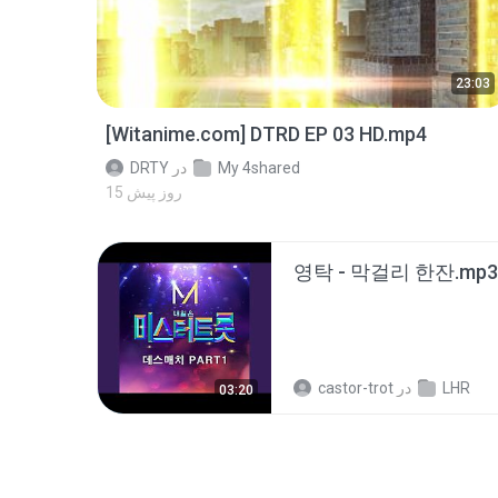
23:03
[Witanime.com] DTRD EP 03 HD.mp4
My 4shared
در
DRTY
15 روز پیش
영탁 - 막걸리 한잔.mp3
LHR
در
castor-trot
03:20