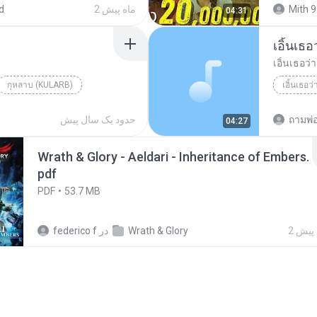
Mith 9
2 ماه پیش
d
04:31
เอิ้นเธ
เอิ้นเธอว
กุหลาบ (KULARB)
เอิ้นเธอว
aran
ถามพ่
حدود یک سال پیش
04:27
Wrath & Glory - Aeldari - Inheritance of Embers.
pdf
PDF
53.7 MB
 پیش
Wrath & Glory
در
federico f