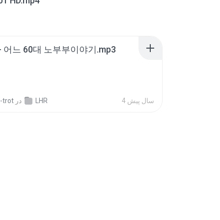
01 HD.mp4
- 어느 60대 노부부이야기.mp3
4 سال پیش
LHR
در
-trot