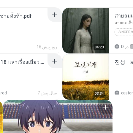
สายลมเ
ี่ชายทั้งห้า.pdf
สายลมเจ็
SINGER
Hmong S
در
D
16 روز پیش
04:23
SINGER
เมียน้อยเหงา พาเสียวค่ะ18+เล่าเรื่องเสียว.mp3
진성 -
castor
7 سال پیش
ared
03:34