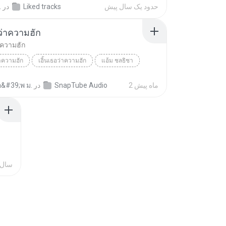
حدود یک سال پیش
Liked tracks
در
.
อว่าความฮัก
่าความฮัก
่าความฮัก
เอิ้นเธอว่าความฮัก
แอ้ม ชลธิชา
2 ماه پیش
SnapTube Audio
در
อ&#39;พ ม.
2 سال