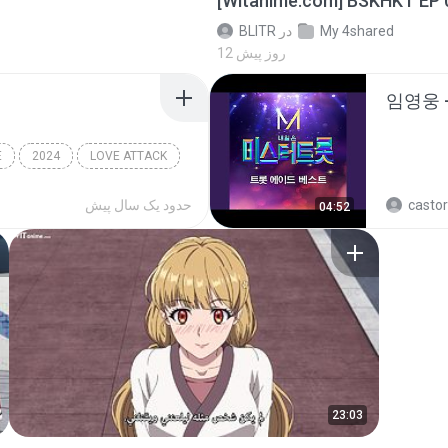
[Witanime.com] BSKHKT EP 
My 4shared
در
BLITR
12 روز پیش
임영웅 
E
2024
LOVE ATTACK
센느)
castor
حدود یک سال پیش
04:52
23:03