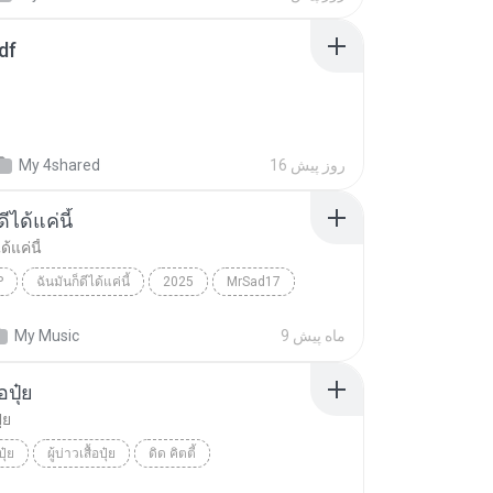
df
16 روز پیش
My 4shared
ีได้แค่นี้
ด้แค่นี้
P
ฉันมันก็ดีได้แค่นี้
2025
MrSad17
ได้แค่นี้
THAI POP
9 ماه پیش
My Music
้อปุ๋ย
ุ๋ย
ปุ๋ย
ผู้บ่าวเสื้อปุ๋ย
ดิด คิตตี้