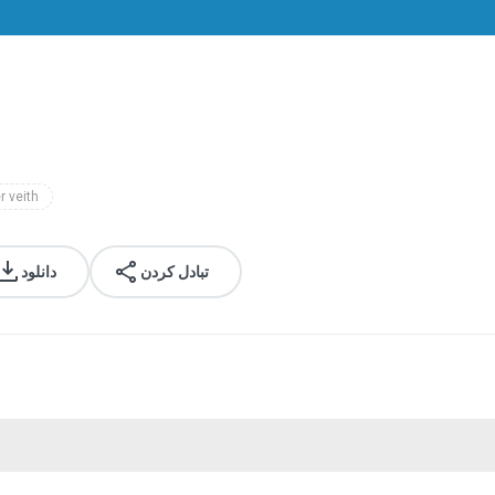
r veith
تبادل کردن
دانلود