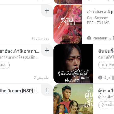
สาปสมรส 4.p
CamScanner
PDF
73.1 MB
در
Pandarin
16 روز پیش
ເຊົາຮ້ອງເຖົ້າຊິເອົາທໍ່ໃດ (เซาฮ้องเถ้าสิเอาเท่าใด) ບຸນເກີດ ຫນູຫ່ວງ ft. ໂສພາ ຈຸນທະລາ
ฉันมันก็ด
ເຊົາຮ້ອງເຖົ້າຊິເອົາທໍ່ໃດ (เซาฮ้องเถ้าสิเอาเท่าใด) ບຸນເກີດ ຫນູຫ່ວງ ft. ໂສພາ ຈຸນທະລາ
ฉันมันก็ดีไ
UANG
THAI PO
ฉันมันก็ดี
در
D
2 ماه پیش
04:32
Tomodachi Life Living the Dream [NSP].torrent
ผู้บ่าวเสื
ผู้บ่าวเสื้อป
ผู้บ่าวเสื้อ