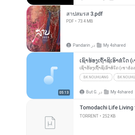
สาปสมรส 3.pdf
PDF
73.4 MB
My 4shared
در
Pandarin
BK NOUHUANG
BK NOUH
ເຊົາຮ້ອງເຖົ້າຊິເອົາທໍ່ໃດ (เซาฮ้องเถ้าสิเอาเท่าใด)...
My 4shared
در
But G.
05:13
TORRENT
252 KB