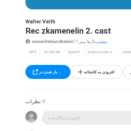
Walter Veith
Rec zkamenelin 2. cast
بیشتر...
17 سال‌ها پیش
neuveritelnaodhaleni
MP3
29,580 KB
Speech
evoluce nebo stvoreni?
walte
افزودن به کتابخانه
باز شدن در ...
نظرات
1
افزودن دیدگاه جدید