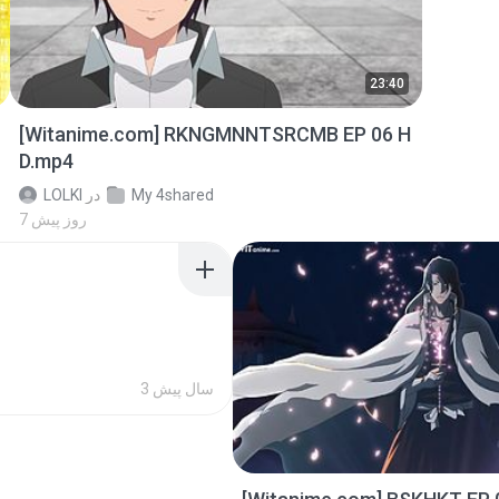
23:40
[Witanime.com] RKNGMNNTSRCMB EP 06 H
D.mp4
My 4shared
در
LOLKI
7 روز پیش
3 سال پیش