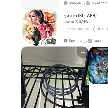
My 4share
در
margob
กุหลาบ (KULARB)
กุหลาบ (KULARB)
กุหลาบ (KULARB)
2025
F.HERO Ft. ก้านตอง ทุ่งเงิน x S
เพลง
در
Suwan J.
03:55