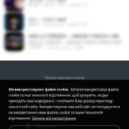
03:36
4 роки тому
castor-trot
옹이 - 조항조.mp3
03:47
4 роки тому
castor-trot
ADELLA TERBARU - JANGAN TUNGGU LAMA LAMA - GELAS RETAK - OM ADELLA FULL ALBUM TERBARU 2026
ADELLA TERBARU - JANGAN TUNGGU LAMA LAMA - GELAS RETAK - OM ADELLA FULL ALBUM TERBARU 2026
2:44:42
4 місяці тому
Cuplis
Умови використання
Конфіденційність
Ми використовуємо файли cookie.
4shared використовує файли
Підтримка
cookie та інші технології відстеження, щоб зрозуміти, звідки
Не продавати мою особисту інформацію
приходять наші відвідувачі, і поліпшити Ваш досвід перегляду
Не ділитися моєю особистою інформацією
нашого веб-сайту. Використовуючи наш веб-сайт, ви погоджуєтеся
на використання нами файлів cookie та інших технологій
відстеження.
Змінити мої налаштування
Українська