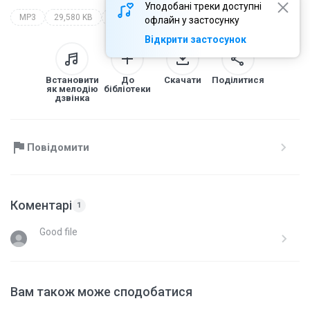
Уподобані треки доступні
MP3
29,580 KB
Speech
evoluce nebo stvoreni?
walter veith
офлайн у застосунку
Відкрити застосунок
Встановити
До
Скачати
Поділитися
як мелодію
бібліотеки
дзвінка
Повідомити
Коментарі
1
Good file
Вам також може сподобатися