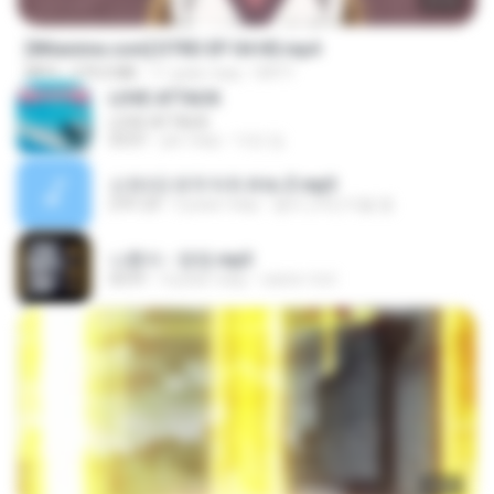
23:03
[Witanime.com] DTRD EP 04 HD.mp4
MP4
279.0 MB
11 днів тому
DRTY
LOVE ATTACK
LOVE ATTACK
03:01
рік тому
지빈 임.
신유리) 유두자위 A to Z.mp3
2:41:23
2 роки тому
좀비고4인커플 좀.
나훈아 - 영영.mp3
03:41
4 роки тому
castor-trot
23:03