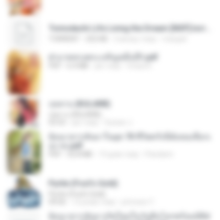
Tomodachi Life Living the Dream [NSP].torrent
TORRENT
252 KB
2 місяці тому
margob
ฝ่าบาททรงพระเจริญหมื่นปี1.pdf
PDF
6.4 MB
рік тому
Orasa K.
กุหลาบ (KULARB)
กุหลาบ (KULARB)
03:55
рік тому
Suwan J.
ย้อนเวลากลับมาในยุค 70 ชีวิตครั้งนี้ฉันขอเลือกเ
อง จบ.pdf
PDF
32.8 MB
19 днів тому
Pandarin
Pyrite (Fool's Gold)
Pyrite (Fool's Gold)
04:06
12 років тому
princess Y.
ย้อนเวลากลับมาเกิดใหม่ในวันสิ้นโลกพร้อมมิติส่