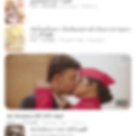
ฮูหยิuสุดป่วuฯ 1.pdf
PDF
68.8 MB
рік тому
ณิชพน แ.
เกิดใหม่อีกครา อี๋เหนียงอย่างข้าเป็นภรรยาขุนนา
ง 1_ST.pdf
PDF
4.9 MB
19 днів тому
Pandarin
27:46
Air Hostess S01 E01.mp4
MP4
174.4 MB
3 місяці тому
민호 이.
ฉันไม่ต้องการพร สุจิรัน.pdf