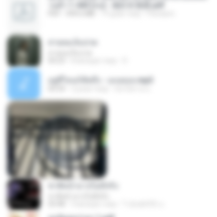
วนตัว 1-443 [จบ] - 揍趴长颈鹿.pdf
PDF
499.6 MB
19 днів тому
Pandarin
สายลมเจ็บปวด
สายลมเจ็บปวด
04:23
8 місяців тому
D
อยู่ที่ไหนก็คิดถึง - เมนทอล.mp3
04:34
2 роки тому
มันไม้สาย ม.
ชาติหน้าอาจไม่มีจริง
ชาติหน้าอาจไม่มีจริง
03:48
9 місяців тому
ไวลุ้น&#39; อ.