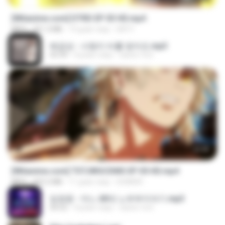
[Witanime.com] DTRD EP 03 HD.mp4
MP4
321.3 MB
19 днів тому
DRTY
배금성 - 사랑이 비를 맞아요.mp3
03:39
4 роки тому
castor-trot
23:40
[Witanime.com] TSTJWGCDMS EP 05 HD.mp4
MP4
423.2 MB
11 днів тому
DOMISR
임영웅 - 어느 60대 노부부이야기.mp3
04:52
4 роки тому
castor-trot