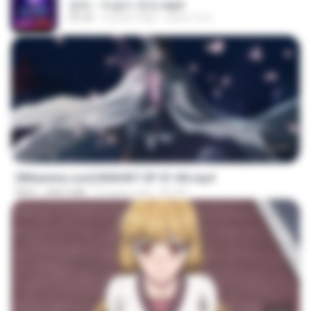
영탁 - 막걸리 한잔.mp3
03:20
3 роки тому
castor-trot
24:35
[Witanime.com] BSKHKT EP 01 HD.mp4
MP4
408.9 MB
16 днів тому
BLITR