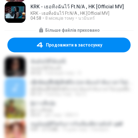
KRK - เธอทิ้งฉันไว้ Ft.N/A , HK [Official MV]
KRK - เธอทิ้งฉันไว้ Ft.N/A , HK [Official MV]
04:58
8 місяців тому
นวมินทร์
Більше файлів приховано
Продовжити в застосунку
ฉันมันก็ดีได้แค่นี้
ฉันมันก็ดีได้แค่นี้
04:32
9 місяців тому
D
ເຊົາຮ້ອງເຖົ້າຊິເອົາທໍ່ໃດ (เซาฮ้องเถ้าสิเอาเท่าใด) ບຸນເກີດ ຫນູຫ່ວງ ft. ໂສພາ ຈຸນທະລາ
ເຊົາຮ້ອງເຖົ້າຊິເອົາທໍ່ໃດ (เซาฮ้องเถ้าสิเอาเท่าใด) ບຸນເກີດ ຫນູຫ່ວງ ft. ໂສພາ ຈຸນທະລາ
05:13
2 місяці тому
But G.
ผู้บ่าวเสื้อปุ๋ย
ผู้บ่าวเสื้อปุ๋ย
04:31
рік тому
Mith 9.
หนูน้อยสู้ชีวิตกับภารกิจเลี้ยงพี่ชายทั้งห้า.pdf
PDF
27.2 MB
19 днів тому
Pandarin