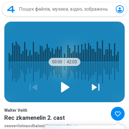
00:00
42:03
Walter Veith
Rec zkamenelin 2. cast
neuveritelnaodhaleni
17 років тому
більше...