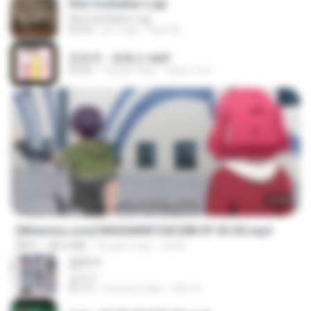
Kita Usahakan Lagi
Kita Usahakan Lagi
03:54
рік тому
Fazri M.
문희옥 - 평행선.mp3
03:06
4 роки тому
castor-trot
23:40
[Witanime.com] RKNGMNNTSRCMB EP 05 HD.mp4
MP4
186.0 MB
18 днів тому
LOLKI
갑자기
갑자기
03:15
2 місяці тому
복희 박.