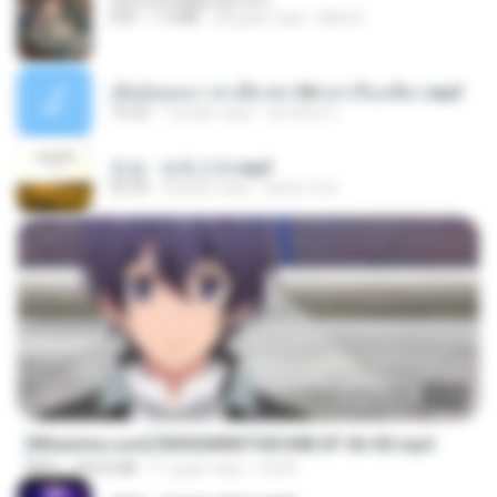
tanmobza@gmail.com
PDF
1.4 MB
28 днів тому
Mob K.
เมียน้อยเหงา พาเสียวค่ะ18+เล่าเรื่องเสียว.mp3
10:20
7 років тому
อมรพันธ์ จ.
진성 - 보릿고개.mp3
03:34
4 роки тому
castor-trot
23:40
[Witanime.com] RKNGMNNTSRCMB EP 06 HD.mp4
MP4
294.8 MB
11 днів тому
LOLKI