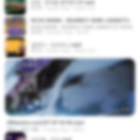
진성 - 천년을 빌려준다면.mp3
03:32
4 роки тому
castor-trot
KICAU MANIA - NDARBOY GENK x BANDITOZ YAOW 86 (OFFICIAL LYRIC VIDEO) GAS POL NDANGAK
KICAU MANIA - NDARBOY GENK x BANDITOZ YAOW 86 (OFFICIAL LYRIC VIDEO) GAS POL NDANGAK
03:50
3 місяці тому
Rina P.
금잔디 - 오라버니.mp3
03:10
4 роки тому
castor-trot
23:45
[Witanime.com] BT EP 04 HD.mp4
MP4
248.7 MB
16 днів тому
BAXK
박우철 - 연모.mp3