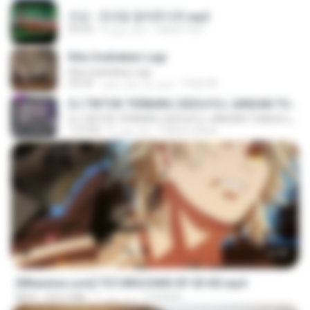
진성 - 천년을 빌려준다면.mp3
castor-trot
4 سال پیش
03:32
Kita Usahakan Lagi
Kita Usahakan Lagi
Fazri M.
حدود یک سال پیش
03:54
DJ TIKTOK TERBARU 2025🎵DJ JANGAN TUNGGU LAMA LAMA NANTI LAMA LAMA 🎵DJ SEDIA AKU SEBELUM HUJAN
DJ TIKTOK TERBARU 2025🎵DJ JANGAN TUNGGU LAMA LAMA NANTI LAMA LAMA 🎵DJ SEDIA AKU SEBELUM HUJAN
Yahya Lahiya
6 ماه پیش
1:27:03
23:40
[Witanime.com] TSTJWGCDMS EP 05 HD.mp4
DOMISR
7 روز پیش
423.2 MB
MP4