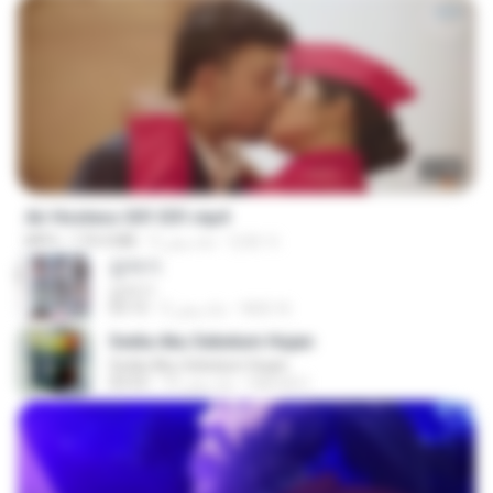
27:46
Air Hostess S01 E01.mp4
민호 이.
3 ماه پیش
174.4 MB
MP4
갑자기
갑자기
복희 박.
2 ماه پیش
03:15
Sedia Aku Sebelum Hujan
Sedia Aku Sebelum Hujan
Hamdi U.
10 ماه پیش
03:53