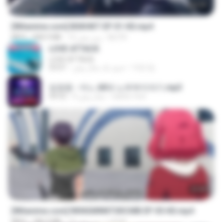
24:35
[Witanime.com] BSKHKT EP 01 HD.mp4
BLITR
12 روز پیش
408.9 MB
MP4
LOVE ATTACK
LOVE ATTACK
지빈 임.
حدود یک سال پیش
03:01
임영웅 - 어느 60대 노부부이야기.mp3
castor-trot
4 سال پیش
04:52
23:40
[Witanime.com] RKNGMNNTSRCMB EP 05 HD.mp4
LOLKI
14 روز پیش
186.0 MB
MP4