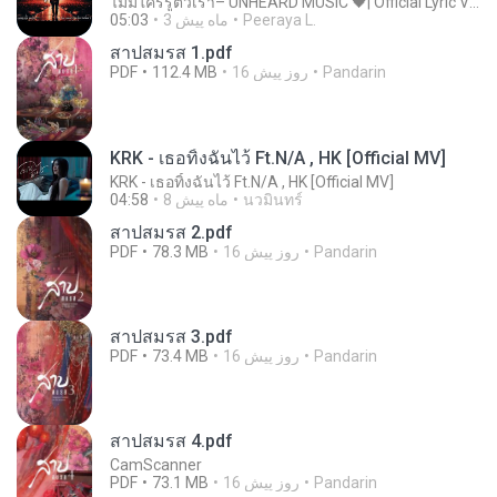
ไม่มีใครรู้ตัวเรา– UNHEARD MUSIC 🖤| Official Lyric Video | เพลงสู้ชีวิต
Peeraya L.
3 ماه پیش
05:03
สาปสมรส 1.pdf
Pandarin
16 روز پیش
112.4 MB
PDF
KRK - เธอทิ้งฉันไว้ Ft.N/A , HK [Official MV]
KRK - เธอทิ้งฉันไว้ Ft.N/A , HK [Official MV]
นวมินทร์
8 ماه پیش
04:58
สาปสมรส 2.pdf
Pandarin
16 روز پیش
78.3 MB
PDF
สาปสมรส 3.pdf
Pandarin
16 روز پیش
73.4 MB
PDF
สาปสมรส 4.pdf
CamScanner
Pandarin
16 روز پیش
73.1 MB
PDF