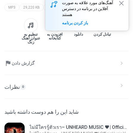
آهنگ‌های مورد علاقه به صورت
MP3
29,220 KB
Speech
evoluce nebo stvoreni?
walter veith
آفلاین در برنامه در دسترس
هستند
باز کردن برنامه
تبادل کردن
دانلود
افزودن به
تنظیم به
کتابخانه
عنوان آهنگ
زنگ
گزارش دادن
نظرات
0
شاید این را هم دوست داشته باشید
ไม่มีใครรู้ตัวเรา– UNHEARD MUSIC 🖤| Official Lyric Video | เพลงสู้ชีวิต