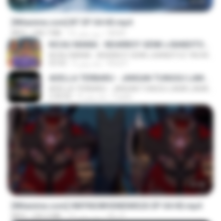
23:45
[Witanime.com] BT EP 04 HD.mp4
BAXK
12 روز پیش
248.7 MB
MP4
KICAU MANIA - NDARBOY GENK x BANDITOZ YAOW 86 (OFFICIAL LYRIC VIDEO) GAS POL NDANGAK
KICAU MANIA - NDARBOY GENK x BANDITOZ YAOW 86 (OFFICIAL LYRIC VIDEO) GAS POL NDANGAK
Rina P.
3 ماه پیش
03:50
ADELLA TERBARU - JANGAN TUNGGU LAMA LAMA - GELAS RETAK - OM ADELLA FULL ALBUM TERBARU 2026
ADELLA TERBARU - JANGAN TUNGGU LAMA LAMA - GELAS RETAK - OM ADELLA FULL ALBUM TERBARU 2026
Cuplis
4 ماه پیش
2:44:42
23:42
[Witanime.com] HMYNGWHSNIDMS2S EP 04 HD.mp4
KILJY
13 روز پیش
235.5 MB
MP4