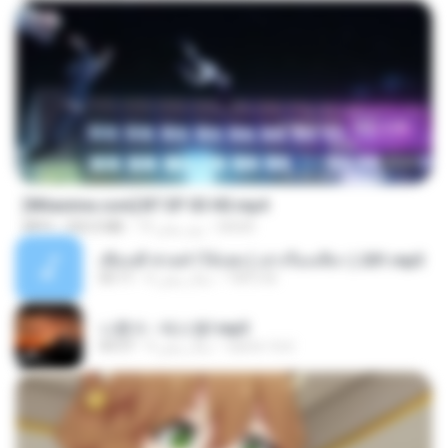
23:45
[Witanime.com] BT EP 03 HD.mp4
BAXK
19 روز پیش
250.0 MB
MP4
เพื่อนพี่ ช่วยทำให้เสด ( เล่าเรื่องเสียว ) 201.mp3
TNP2 M.
6 سال پیش
05:11
나훈아 - 테스형!.mp3
castor-trot
4 سال پیش
04:37