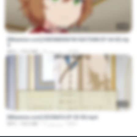
23:40
[Witanime.com] KWONMSNITIK1NGTDNN EP 04 HD.mp
4
JUVIA
13 روز پیش
192.0 MB
MP4
23:40
[Witanime.com] SDONATA EP 03 HD.mp4
GRET
17 روز پیش
140.6 MB
MP4