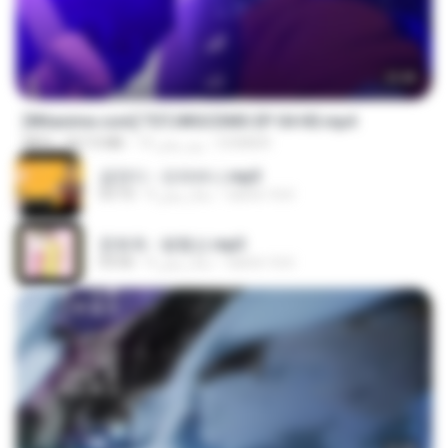
23:40
[Witanime.com] TSTJWGCDMS EP 04 HD.mp4
DOMISR
14 روز پیش
567.0 MB
MP4
금잔디 - 오라버니.mp3
castor-trot
4 سال پیش
03:10
문희옥 - 평행선.mp3
castor-trot
4 سال پیش
03:06