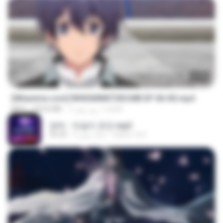
23:40
[Witanime.com] RKNGMNNTSRCMB EP 06 HD.mp4
LOLKI
7 روز پیش
294.8 MB
MP4
영탁 - 막걸리 한잔.mp3
castor-trot
3 سال پیش
03:20