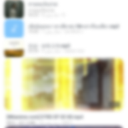
สายลมเจ็บปวด
สายลมเจ็บปวด
D
8 ماه پیش
04:23
เมียน้อยเหงา พาเสียวค่ะ18+เล่าเรื่องเสียว.mp3
อมรพันธ์ จ.
7 سال پیش
10:20
진성 - 보릿고개.mp3
castor-trot
4 سال پیش
03:34
23:03
[Witanime.com] DTRD EP 03 HD.mp4
DRTY
15 روز پیش
321.3 MB
MP4