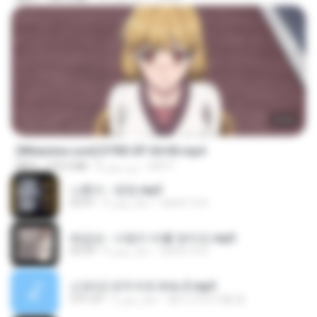
23:03
[Witanime.com] DTRD EP 04 HD.mp4
DRTY
8 روز پیش
279.0 MB
MP4
나훈아 - 영영.mp3
castor-trot
4 سال پیش
03:41
배금성 - 사랑이 비를 맞아요.mp3
castor-trot
4 سال پیش
03:39
신유리) 유두자위 A to Z.mp3
좀비고4인커플 좀.
2 سال پیش
2:41:23