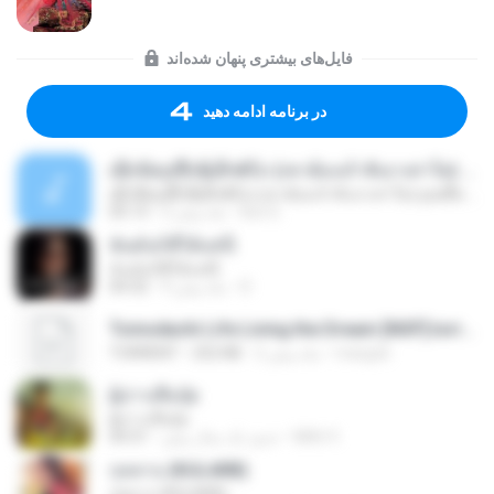
فایل‌های بیشتری پنهان شده‌اند
در برنامه ادامه دهید
ເຊົາຮ້ອງເຖົ້າຊິເອົາທໍ່ໃດ (เซาฮ้องเถ้าสิเอาเท่าใด) ບຸນເກີດ ຫນູຫ່ວງ ft. ໂສພາ ຈຸນທະລາ
ເຊົາຮ້ອງເຖົ້າຊິເອົາທໍ່ໃດ (เซาฮ้องเถ้าสิเอาเท่าใด) ບຸນເກີດ ຫນູຫ່ວງ ft. ໂສພາ ຈຸນທະລາ
But G.
2 ماه پیش
05:13
ฉันมันก็ดีได้แค่นี้
ฉันมันก็ดีได้แค่นี้
D
9 ماه پیش
04:32
Tomodachi Life Living the Dream [NSP].torrent
margob
2 ماه پیش
252 KB
TORRENT
ผู้บ่าวเสื้อปุ๋ย
ผู้บ่าวเสื้อปุ๋ย
Mith 9.
حدود یک سال پیش
04:31
กุหลาบ (KULARB)