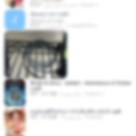
กุหลาบ (KULARB)
Suwan J.
حدود یک سال پیش
03:55
เอิ้นเธอว่าความฮัก
เอิ้นเธอว่าความฮัก
ถามพ่อ&#39;พ ม.
2 ماه پیش
04:27
Wrath & Glory - Aeldari - Inheritance of Ember
s.pdf
federico f
2 سال پیش
53.7 MB
PDF
หนูน้อยสู้ชีวิตกับภารกิจเลี้ยงพี่ชายทั้งห้า.pdf
Pandarin
16 روز پیش
27.2 MB
PDF