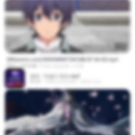
23:40
[Witanime.com] RKNGMNNTSRCMB EP 06 HD.mp4
MP4
294.8 MB
8 hari yang lalu
LOLKI
영탁 - 막걸리 한잔.mp3
03:20
3 tahun yang lalu
castor-trot