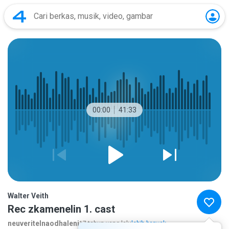
00:00
41:33
Walter Veith
Rec zkamenelin 1. cast
neuveritelnaodhaleni
17 tahun yang lalu
lebih banyak...