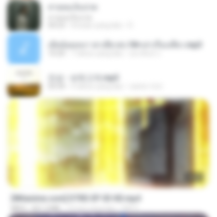
สายลมเจ็บปวด
สายลมเจ็บปวด
04:23
8 bulan yang lalu
D
เมียน้อยเหงา พาเสียวค่ะ18+เล่าเรื่องเสียว.mp3
10:20
7 tahun yang lalu
อมรพันธ์ จ.
진성 - 보릿고개.mp3
03:34
4 tahun yang lalu
castor-trot
23:03
[Witanime.com] DTRD EP 03 HD.mp4
MP4
321.3 MB
15 hari yang lalu
DRTY