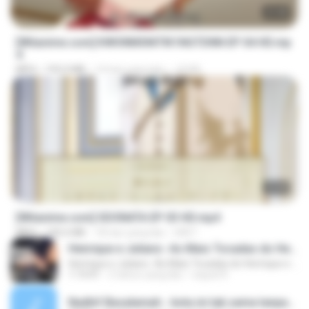
23:40
[Witanime.com] KWONMSNITIK1NGTDNN EP 04 HD.mp
4
MP4
192.0 MB
14 hari yang lalu
JUVIA
23:40
[Witanime.com] SDONATA EP 03 HD.mp4
MP4
140.6 MB
18 hari yang lalu
GRET
Henrique e Juliano -As Mais Tocadas do Henrique e Juliano 2021 -Top Sertanejo 2021,Cd Completo 2021
Henrique e Juliano -As Mais Tocadas do Henrique e Juliano 2021 -Top Sertanejo 2021,Cd Completo 2021
1:14:41
2 tahun yang lalu
raquel R.
Nadhif Basalamah - kota ini tak sama tanpamu (Official Lyric Video).mp3