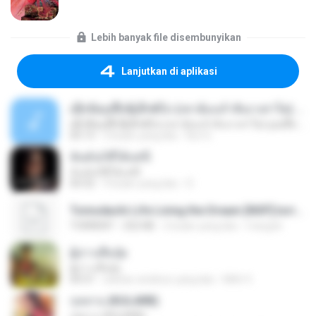
Lebih banyak file disembunyikan
Lanjutkan di aplikasi
ເຊົາຮ້ອງເຖົ້າຊິເອົາທໍ່ໃດ (เซาฮ้องเถ้าสิเอาเท่าใด) ບຸນເກີດ ຫນູຫ່ວງ ft. ໂສພາ ຈຸນທະລາ
ເຊົາຮ້ອງເຖົ້າຊິເອົາທໍ່ໃດ (เซาฮ้องเถ้าสิเอาเท่าใด) ບຸນເກີດ ຫນູຫ່ວງ ft. ໂສພາ ຈຸນທະລາ
05:13
2 bulan yang lalu
But G.
ฉันมันก็ดีได้แค่นี้
ฉันมันก็ดีได้แค่นี้
04:32
9 bulan yang lalu
D
Tomodachi Life Living the Dream [NSP].torrent
TORRENT
252 KB
2 bulan yang lalu
margob
ผู้บ่าวเสื้อปุ๋ย
ผู้บ่าวเสื้อปุ๋ย
04:31
sekitar setahun yang lalu
Mith 9.
กุหลาบ (KULARB)