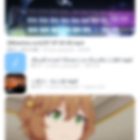
23:45
[Witanime.com] BT EP 03 HD.mp4
MP4
250.0 MB
20 hari yang lalu
BAXK
เพื่อนพี่ ช่วยทำให้เสด ( เล่าเรื่องเสียว ) 201.mp3
05:11
6 tahun yang lalu
TNP2 M.
나훈아 - 테스형!.mp3
04:37
4 tahun yang lalu
castor-trot