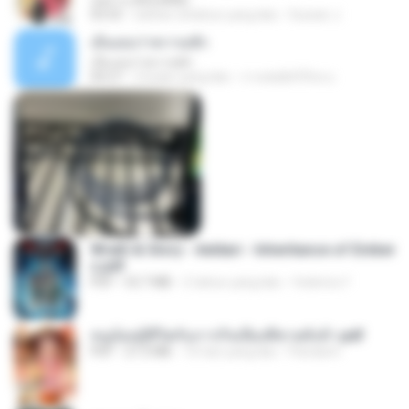
กุหลาบ (KULARB)
03:55
sekitar setahun yang lalu
Suwan J.
เอิ้นเธอว่าความฮัก
เอิ้นเธอว่าความฮัก
04:27
2 bulan yang lalu
ถามพ่อ&#39;พ ม.
Wrath & Glory - Aeldari - Inheritance of Ember
s.pdf
PDF
53.7 MB
2 tahun yang lalu
federico f
หนูน้อยสู้ชีวิตกับภารกิจเลี้ยงพี่ชายทั้งห้า.pdf
PDF
27.2 MB
16 hari yang lalu
Pandarin