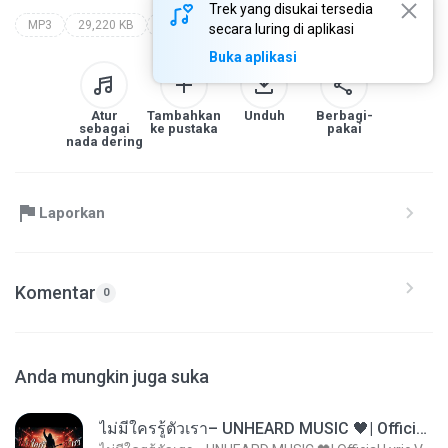
Trek yang disukai tersedia
MP3
29,220 KB
Speech
evoluce nebo stvoreni?
walter veith
secara luring di aplikasi
Buka aplikasi
Atur
Tambahkan
Unduh
Berbagi-
sebagai
ke pustaka
pakai
nada dering
Laporkan
Komentar
0
Anda mungkin juga suka
ไม่มีใครรู้ตัวเรา– UNHEARD MUSIC 🖤| Official Lyric Video | เพลงสู้ชีวิต