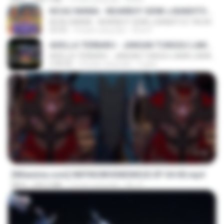
KICAU MANIA - NDARBOY GENK x BANDITOZ YAOW 86 (OFFICIAL LYRIC VIDEO) GAS POL NDANGAK
KICAU MANIA - NDARBOY GENK x BANDITOZ YAOW 86 (OFFICIAL LYRIC VIDEO) GAS POL NDANGAK
03:50
3 bulan yang lalu
Rina P.
ADELLA TERBARU - JANGAN TUNGGU LAMA LAMA - GELAS RETAK - OM ADELLA FULL ALBUM TERBARU 2026
ADELLA TERBARU - JANGAN TUNGGU LAMA LAMA - GELAS RETAK - OM ADELLA FULL ALBUM TERBARU 2026
2:44:42
4 bulan yang lalu
Cuplis
23:42
[Witanime.com] HMYNGWHSNIDMS2S EP 04 HD.mp4
MP4
235.5 MB
13 hari yang lalu
KILJY