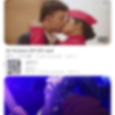
27:46
Air Hostess S01 E01.mp4
MP4
174.4 MB
3 bulan yang lalu
민호 이.
갑자기
갑자기
03:15
2 bulan yang lalu
복희 박.