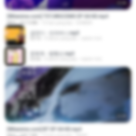
23:40
[Witanime.com] TSTJWGCDMS EP 04 HD.mp4
MP4
567.0 MB
15 hari yang lalu
DOMISR
금잔디 - 오라버니.mp3
03:10
4 tahun yang lalu
castor-trot
문희옥 - 평행선.mp3
03:06
4 tahun yang lalu
castor-trot
23:45
[Witanime.com] BT EP 04 HD.mp4
MP4
248.7 MB
13 hari yang lalu
BAXK