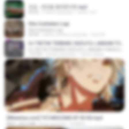
진성 - 천년을 빌려준다면.mp3
03:32
4 tahun yang lalu
castor-trot
Kita Usahakan Lagi
Kita Usahakan Lagi
03:54
sekitar setahun yang lalu
Fazri M.
DJ TIKTOK TERBARU 2025🎵DJ JANGAN TUNGGU LAMA LAMA NANTI LAMA LAMA 🎵DJ SEDIA AKU SEBELUM HUJAN
DJ TIKTOK TERBARU 2025🎵DJ JANGAN TUNGGU LAMA LAMA NANTI LAMA LAMA 🎵DJ SEDIA AKU SEBELUM HUJAN
1:27:03
6 bulan yang lalu
Yahya Lahiya
23:40
[Witanime.com] TSTJWGCDMS EP 05 HD.mp4
MP4
423.2 MB
8 hari yang lalu
DOMISR