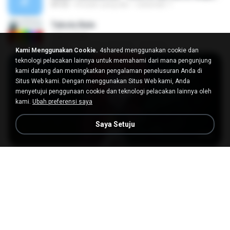
04:32
8 bulan yang lalu
sukandar T.
Tabola Bale
Tabola Bale
04:44
11 bulan yang lalu
Hamdi U.
Kami Menggunakan Cookie.
4shared menggunakan cookie dan
teknologi pelacakan lainnya untuk memahami dari mana pengunjung
kami datang dan meningkatkan pengalaman penelusuran Anda di
Situs Web kami. Dengan menggunakan Situs Web kami, Anda
menyetujui penggunaan cookie dan teknologi pelacakan lainnya oleh
kami.
Ubah preferensi saya
Saya Setuju
23:50
[Witanime.com] LNM EP 05 HD.mp4
MP4
218.6 MB
16 hari yang lalu
MUrabito