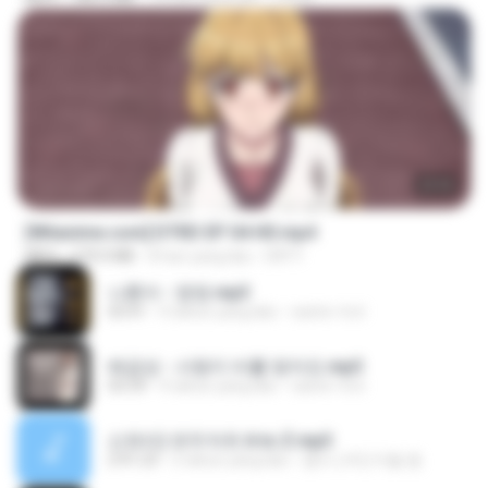
23:03
[Witanime.com] DTRD EP 04 HD.mp4
MP4
279.0 MB
8 hari yang lalu
DRTY
나훈아 - 영영.mp3
03:41
4 tahun yang lalu
castor-trot
배금성 - 사랑이 비를 맞아요.mp3
03:39
4 tahun yang lalu
castor-trot
신유리) 유두자위 A to Z.mp3
2:41:23
2 tahun yang lalu
좀비고4인커플 좀.