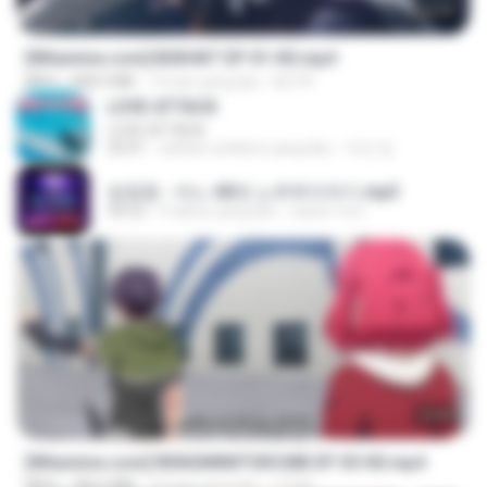
24:35
[Witanime.com] BSKHKT EP 01 HD.mp4
MP4
408.9 MB
13 hari yang lalu
BLITR
LOVE ATTACK
LOVE ATTACK
03:01
sekitar setahun yang lalu
지빈 임.
임영웅 - 어느 60대 노부부이야기.mp3
04:52
4 tahun yang lalu
castor-trot
23:40
[Witanime.com] RKNGMNNTSRCMB EP 05 HD.mp4
MP4
186.0 MB
15 hari yang lalu
LOLKI