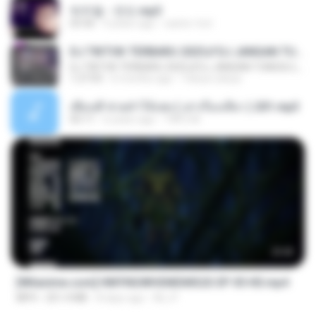
박우철 - 연모.mp3
03:36
4 years ago
castor-trot
DJ TIKTOK TERBARU 2025🎵DJ JANGAN TUNGGU LAMA LAMA NANTI LAMA LAMA 🎵DJ SEDIA AKU SEBELUM HUJAN
DJ TIKTOK TERBARU 2025🎵DJ JANGAN TUNGGU LAMA LAMA NANTI LAMA LAMA 🎵DJ SEDIA AKU SEBELUM HUJAN
1:27:03
6 months ago
Yahya Lahiya
เพื่อนพี่ ช่วยทำให้เสด ( เล่าเรื่องเสียว ) 201.mp3
05:11
6 years ago
TNP2 M.
23:42
[Witanime.com] HMYNGWHSNIDMS2S EP 05 HD.mp4
MP4
251.4 MB
8 days ago
KILJY