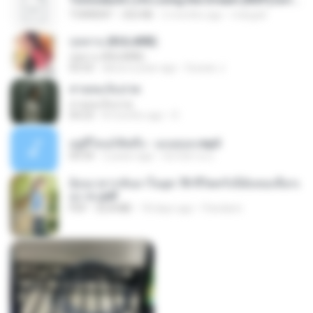
TORRENT
252 KB
2 months ago
margob
กุหลาบ (KULARB)
กุหลาบ (KULARB)
03:55
about a year ago
Suwan J.
สายลมเจ็บปวด
สายลมเจ็บปวด
04:23
8 months ago
D
อยู่ที่ไหนก็คิดถึง - เมนทอล.mp3
04:34
2 years ago
มันไม้สาย ม.
ย้อนเวลากลับมาในยุค 70 ชีวิตครั้งนี้ฉันขอเลือกเ
อง จบ.pdf
PDF
32.8 MB
18 days ago
Pandarin