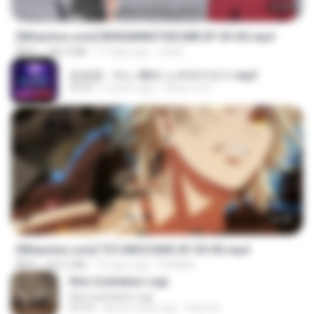
23:40
[Witanime.com] RKNGMNNTSRCMB EP 05 HD.mp4
MP4
186.0 MB
17 days ago
LOLKI
임영웅 - 어느 60대 노부부이야기.mp3
04:52
4 years ago
castor-trot
23:40
[Witanime.com] TSTJWGCDMS EP 05 HD.mp4
MP4
423.2 MB
10 days ago
DOMISR
Kita Usahakan Lagi
Kita Usahakan Lagi
03:54
about a year ago
Fazri M.