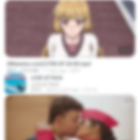
23:03
[Witanime.com] DTRD EP 04 HD.mp4
MP4
279.0 MB
11 days ago
DRTY
LOVE ATTACK
LOVE ATTACK
03:01
about a year ago
지빈 임.