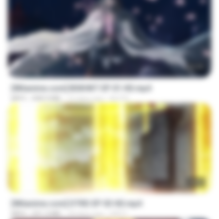
24:35
[Witanime.com] BSKHKT EP 01 HD.mp4
MP4
408.9 MB
15 days ago
BLITR
23:03
[Witanime.com] DTRD EP 03 HD.mp4
MP4
321.3 MB
18 days ago
DRTY