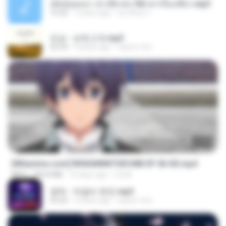
เมียน้อยเหงา พาเสียวค่ะ18+เล่าเรื่องเสียว.mp3
10:20
7 years ago
อมรพันธ์ จ.
진성 - 보릿고개.mp3
03:34
4 years ago
castor-trot
23:40
[Witanime.com] RKNGMNNTSRCMB EP 06 HD.mp4
MP4
294.8 MB
10 days ago
LOLKI
영탁 - 막걸리 한잔.mp3
03:20
3 years ago
castor-trot