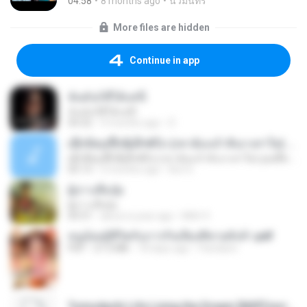
04:58
8 months ago
นวมินทร์
More files are hidden
Continue in app
ฉันมันก็ดีได้แค่นี้
ฉันมันก็ดีได้แค่นี้
04:32
9 months ago
D
ເຊົາຮ້ອງເຖົ້າຊິເອົາທໍ່ໃດ (เซาฮ้องเถ้าสิเอาเท่าใด) ບຸນເກີດ ຫນູຫ່ວງ ft. ໂສພາ ຈຸນທະລາ
ເຊົາຮ້ອງເຖົ້າຊິເອົາທໍ່ໃດ (เซาฮ้องเถ้าสิเอาเท่าใด) ບຸນເກີດ ຫນູຫ່ວງ ft. ໂສພາ ຈຸນທະລາ
05:13
2 months ago
But G.
ผู้บ่าวเสื้อปุ๋ย
ผู้บ่าวเสื้อปุ๋ย
04:31
about a year ago
Mith 9.
หนูน้อยสู้ชีวิตกับภารกิจเลี้ยงพี่ชายทั้งห้า.pdf
PDF
27.2 MB
18 days ago
Pandarin
Tomodachi Life Living the Dream [NSP].torrent