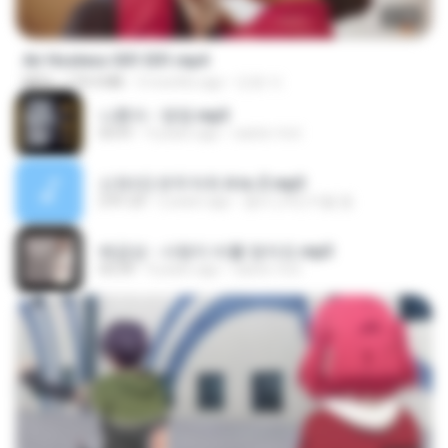
27:46
Air Hostess S01 E01.mp4
MP4
174.4 MB
3 months ago
민호 이.
나훈아 - 영영.mp3
03:41
4 years ago
castor-trot
신유리) 유두자위 A to Z.mp3
2:41:23
2 years ago
좀비고4인커플 좀.
배금성 - 사랑이 비를 맞아요.mp3
03:39
4 years ago
castor-trot