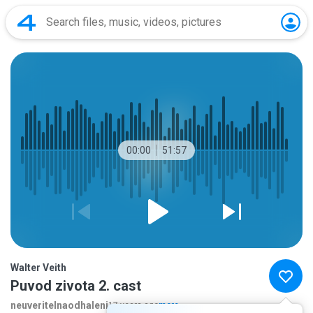
00:00
51:57
Walter Veith
Puvod zivota 2. cast
neuveritelnaodhaleni
17 years ago
more...