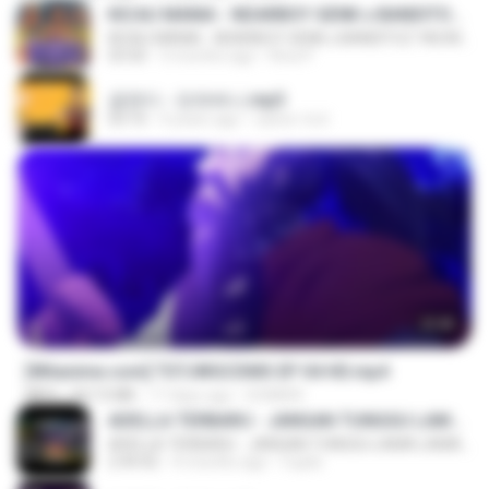
KICAU MANIA - NDARBOY GENK x BANDITOZ YAOW 86 (OFFICIAL LYRIC VIDEO) GAS POL NDANGAK
KICAU MANIA - NDARBOY GENK x BANDITOZ YAOW 86 (OFFICIAL LYRIC VIDEO) GAS POL NDANGAK
03:50
3 months ago
Rina P.
금잔디 - 오라버니.mp3
03:10
4 years ago
castor-trot
23:40
[Witanime.com] TSTJWGCDMS EP 04 HD.mp4
MP4
567.0 MB
17 days ago
DOMISR
ADELLA TERBARU - JANGAN TUNGGU LAMA LAMA - GELAS RETAK - OM ADELLA FULL ALBUM TERBARU 2026
ADELLA TERBARU - JANGAN TUNGGU LAMA LAMA - GELAS RETAK - OM ADELLA FULL ALBUM TERBARU 2026
2:44:42
4 months ago
Cuplis