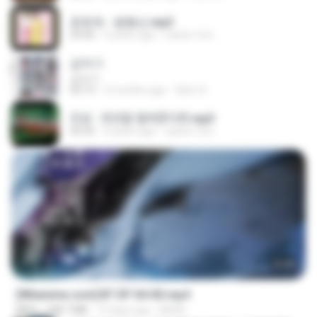
문희옥 - 평행선.mp3
03:06
4 years ago
castor-trot
갑자기
갑자기
03:15
2 months ago
복희 박.
진성 - 천년을 빌려준다면.mp3
03:32
4 years ago
castor-trot
23:45
[Witanime.com] BT EP 04 HD.mp4
MP4
248.7 MB
15 days ago
BAXK