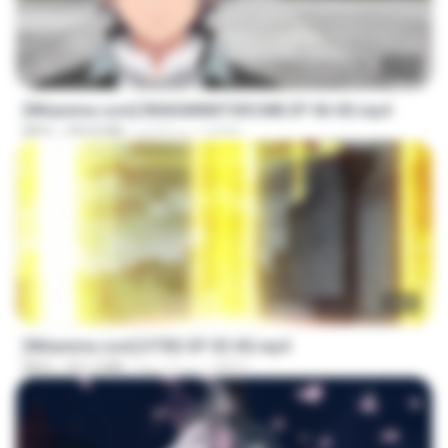
23:40
[Witanime.com] RKNGMNNTSRCMB EP 06 HD.mp4
LOLKI
منذ 9 أيام
294.8 MB
MP4
23:03
[Witanime.com] DTRD EP 03 HD.mp4
DRTY
منذ 17 يومًا
321.3 MB
MP4