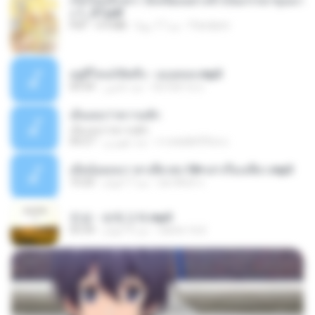
เกิดใหม่อีกครา อี๋เหนียงอย่างข้าเป็นภรรยาขุนนา
ง 1_ST.pdf
Pandarin
منذ 17 يومًا
4.9 MB
PDF
อยู่ที่ไหนก็คิดถึง - เมนทอล.mp3
มันไม้สาย ม.
منذ عامين
04:34
เอิ้นเธอว่าความฮัก
เอิ้นเธอว่าความฮัก
ถามพ่อ&#39;พ ม.
منذ شهرين
04:27
เมียน้อยเหงา พาเสียวค่ะ18+เล่าเรื่องเสียว.mp3
อมรพันธ์ จ.
منذ 7 أعوام
10:20
진성 - 보릿고개.mp3
castor-trot
منذ 4 أعوام
03:34