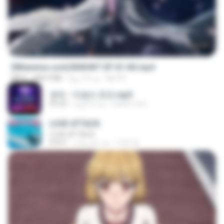
24:35
[Witanime.com] BSKHKT EP 01 HD.mp4
BLITR
منذ 14 يومًا
408.9 MB
MP4
영탁 - 막걸리 한잔.mp3
castor-trot
منذ 3 أعوام
03:20
LOVE ATTACK
LOVE ATTACK
지빈 임.
منذ عام واحد
03:01