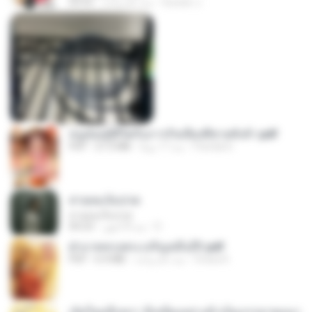
Suwan J.
منذ عام واحد
03:55
หนูน้อยสู้ชีวิตกับภารกิจเลี้ยงพี่ชายทั้งห้า.pdf
Pandarin
منذ 17 يومًا
27.2 MB
PDF
สายลมเจ็บปวด
สายลมเจ็บปวด
D
منذ 8 أشهر
04:23
ฝ่าบาททรงพระเจริญหมื่นปี1.pdf
Orasa K.
منذ عام واحد
6.4 MB
PDF