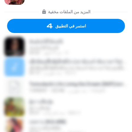
المزيد من الملفات مخفية
استمر في التطبيق
ฉันมันก็ดีได้แค่นี้
ฉันมันก็ดีได้แค่นี้
D
منذ 9 أشهر
04:32
ເຊົາຮ້ອງເຖົ້າຊິເອົາທໍ່ໃດ (เซาฮ้องเถ้าสิเอาเท่าใด) ບຸນເກີດ ຫນູຫ່ວງ ft. ໂສພາ ຈຸນທະລາ
ເຊົາຮ້ອງເຖົ້າຊິເອົາທໍ່ໃດ (เซาฮ้องเถ้าสิเอาเท่าใด) ບຸນເກີດ ຫນູຫ່ວງ ft. ໂສພາ ຈຸນທະລາ
But G.
منذ شهرين
05:13
Tomodachi Life Living the Dream [NSP].torrent
margob
منذ شهرين
252 KB
TORRENT
ผู้บ่าวเสื้อปุ๋ย
ผู้บ่าวเสื้อปุ๋ย
Mith 9.
منذ عام واحد
04:31
กุหลาบ (KULARB)
กุหลาบ (KULARB)