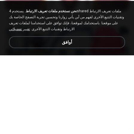
23:03
نحن نستخدم ملفات تعريف الارتباط.
يستخدم 4shared ملفات تعريف الارتباط
[Witanime.com] DTRD EP 04 HD.mp4
وتقنيات التتبع الأخرى لفهم من أين يأتي زوارنا وتحسين تجربة التصفح الخاصة بك
على موقعنا. باستخدامك لموقعنا، فإنك توافق على استخدامنا لملفات تعريف
DRTY
منذ 9 أيام
279.0 MB
MP4
الارتباط وتقنيات التتبع الأخرى.
تغيير تفضيلاتي
أوافق
23:40
[Witanime.com] RKNGMNNTSRCMB EP 05 HD.mp4
LOLKI
منذ 16 يومًا
186.0 MB
MP4
나훈아 - 영영.mp3
castor-trot
منذ 4 أعوام
03:41
배금성 - 사랑이 비를 맞아요.mp3
castor-trot
منذ 4 أعوام
03:39