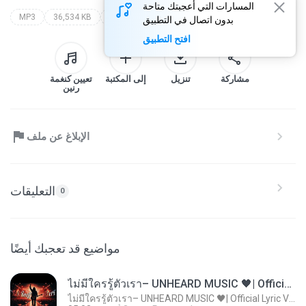
المسارات التي أعجبتك متاحة
MP3
36,534 KB
Speech
evoluce nebo stvoreni?
walter veith
بدون اتصال في التطبيق
افتح التطبيق
مشاركة
تنزيل
إلى المكتبة
تعيين كنغمة
رنين
الإبلاغ عن ملف
التعليقات
0
مواضيع قد تعجبك أيضًا
ไม่มีใครรู้ตัวเรา– UNHEARD MUSIC 🖤| Official Lyric Video | เพลงสู้ชีวิต
ไม่มีใครรู้ตัวเรา– UNHEARD MUSIC 🖤| Official Lyric Video | เพลงสู้ชีวิต