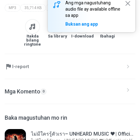
Ang mga nagustuhang
MP3
35,714 KB
Speech
evoluce nebo stvoreni?
walter veith
audio file ay available offline
sa app
Buksan ang app
Itakda
Sa library
I-download
Ibahagi
bilang
ringtone
I-report
Mga Komento
0
Baka magustuhan mo rin
ไม่มีใครรู้ตัวเรา– UNHEARD MUSIC 🖤| Official Lyric Video | เพลงสู้ชีวิต