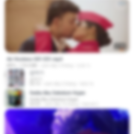
27:46
Air Hostess S01 E01.mp4
MP4
174.4 MB
cách đây 3 tháng
민호 이.
갑자기
갑자기
03:15
cách đây 2 tháng
복희 박.
Sedia Aku Sebelum Hujan
Sedia Aku Sebelum Hujan
03:53
cách đây 10 tháng
Hamdi U.