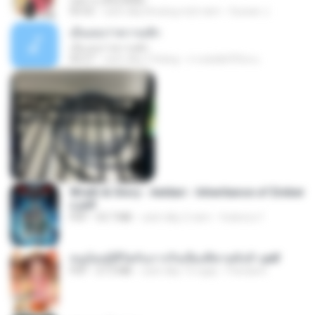
กุหลาบ (KULARB)
03:55
cách đây khoảng một năm
Suwan J.
เอิ้นเธอว่าความฮัก
เอิ้นเธอว่าความฮัก
04:27
cách đây 2 tháng
ถามพ่อ&#39;พ ม.
Wrath & Glory - Aeldari - Inheritance of Ember
s.pdf
PDF
53.7 MB
cách đây 2 năm
federico f
หนูน้อยสู้ชีวิตกับภารกิจเลี้ยงพี่ชายทั้งห้า.pdf
PDF
27.2 MB
cách đây 15 ngày
Pandarin