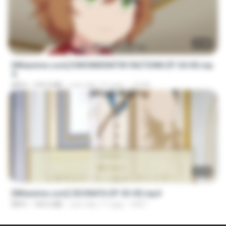
23:40
[Witanime.com] KWONMSNITIK1NGTDNN EP 04 HD.mp
4
MP4
192.0 MB
cách đây 13 ngày
JUVIA
23:40
[Witanime.com] SDONATA EP 03 HD.mp4
MP4
140.6 MB
cách đây 17 ngày
GRET