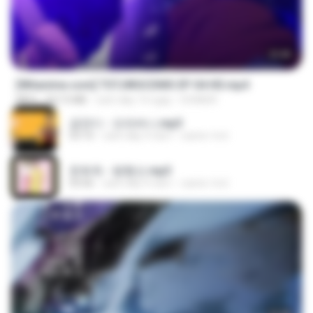
23:40
[Witanime.com] TSTJWGCDMS EP 04 HD.mp4
MP4
567.0 MB
cách đây 14 ngày
DOMISR
금잔디 - 오라버니.mp3
03:10
cách đây 4 năm
castor-trot
문희옥 - 평행선.mp3
03:06
cách đây 4 năm
castor-trot