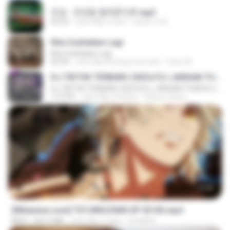
진성 - 천년을 빌려준다면.mp3
03:32
cách đây 4 năm
castor-trot
Kita Usahakan Lagi
Kita Usahakan Lagi
03:54
cách đây khoảng một năm
Fazri M.
DJ TIKTOK TERBARU 2025🎵DJ JANGAN TUNGGU LAMA LAMA NANTI LAMA LAMA 🎵DJ SEDIA AKU SEBELUM HUJAN
DJ TIKTOK TERBARU 2025🎵DJ JANGAN TUNGGU LAMA LAMA NANTI LAMA LAMA 🎵DJ SEDIA AKU SEBELUM HUJAN
1:27:03
cách đây 6 tháng
Yahya Lahiya
23:40
[Witanime.com] TSTJWGCDMS EP 05 HD.mp4
MP4
423.2 MB
cách đây 7 ngày
DOMISR