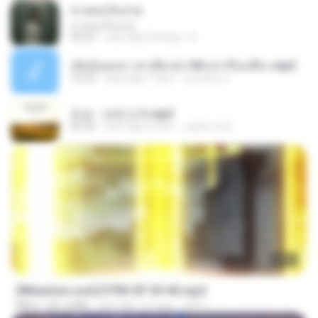
สายลมเจ็บปวด
สายลมเจ็บปวด
04:23
cách đây 8 tháng
D
เมียน้อยเหงา พาเสียวค่ะ18+เล่าเรื่องเสียว.mp3
10:20
cách đây 7 năm
อมรพันธ์ จ.
진성 - 보릿고개.mp3
03:34
cách đây 4 năm
castor-trot
23:03
[Witanime.com] DTRD EP 03 HD.mp4
MP4
321.3 MB
cách đây 15 ngày
DRTY