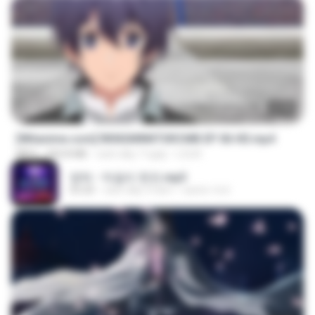
23:40
[Witanime.com] RKNGMNNTSRCMB EP 06 HD.mp4
MP4
294.8 MB
cách đây 7 ngày
LOLKI
영탁 - 막걸리 한잔.mp3
03:20
cách đây 3 năm
castor-trot