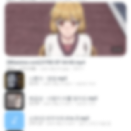
23:03
[Witanime.com] DTRD EP 04 HD.mp4
MP4
279.0 MB
cách đây 8 ngày
DRTY
나훈아 - 영영.mp3
03:41
cách đây 4 năm
castor-trot
배금성 - 사랑이 비를 맞아요.mp3
03:39
cách đây 3 năm
castor-trot
신유리) 유두자위 A to Z.mp3
2:41:23
cách đây 2 năm
좀비고4인커플 좀.