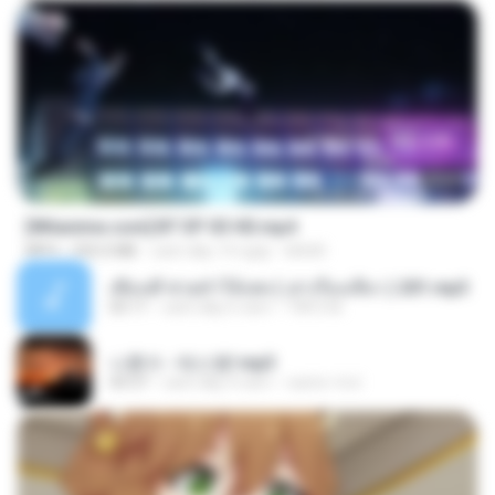
23:45
[Witanime.com] BT EP 03 HD.mp4
MP4
250.0 MB
cách đây 19 ngày
BAXK
เพื่อนพี่ ช่วยทำให้เสด ( เล่าเรื่องเสียว ) 201.mp3
05:11
cách đây 6 năm
TNP2 M.
나훈아 - 테스형!.mp3
04:37
cách đây 4 năm
castor-trot