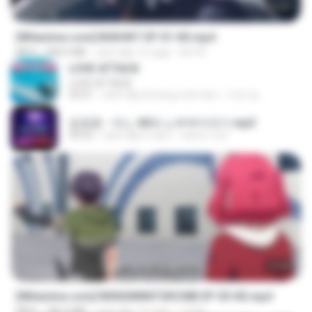
24:35
[Witanime.com] BSKHKT EP 01 HD.mp4
MP4
408.9 MB
cách đây 12 ngày
BLITR
LOVE ATTACK
LOVE ATTACK
03:01
cách đây khoảng một năm
지빈 임.
임영웅 - 어느 60대 노부부이야기.mp3
04:52
cách đây 4 năm
castor-trot
23:40
[Witanime.com] RKNGMNNTSRCMB EP 05 HD.mp4
MP4
186.0 MB
cách đây 14 ngày
LOLKI