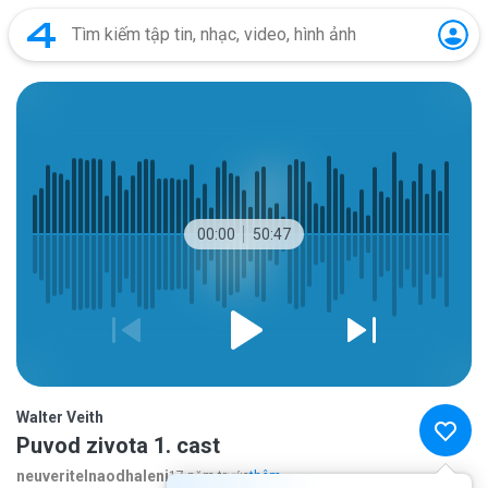
00:00
50:47
Walter Veith
Puvod zivota 1. cast
neuveritelnaodhaleni
17 năm trước
thêm...