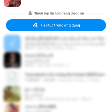
Nhiều tệp tin hơn đang được ẩn
Tiếp tục trong ứng dụng
ເຊົາຮ້ອງເຖົ້າຊິເອົາທໍ່ໃດ (เซาฮ้องเถ้าสิเอาเท่าใด) ບຸນເກີດ ຫນູຫ່ວງ ft. ໂສພາ ຈຸນທະລາ
ເຊົາຮ້ອງເຖົ້າຊິເອົາທໍ່ໃດ (เซาฮ้องเถ้าสิเอาเท่าใด) ບຸນເກີດ ຫນູຫ່ວງ ft. ໂສພາ ຈຸນທະລາ
05:13
cách đây 2 tháng
But G.
ฉันมันก็ดีได้แค่นี้
ฉันมันก็ดีได้แค่นี้
04:32
cách đây 9 tháng
D
Tomodachi Life Living the Dream [NSP].torrent
TORRENT
252 KB
cách đây 2 tháng
margob
ผู้บ่าวเสื้อปุ๋ย
ผู้บ่าวเสื้อปุ๋ย
04:31
cách đây khoảng một năm
Mith 9.
กุหลาบ (KULARB)