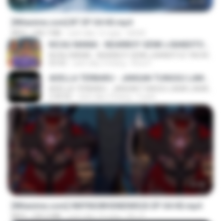
23:45
[Witanime.com] BT EP 04 HD.mp4
MP4
248.7 MB
cách đây 12 ngày
BAXK
KICAU MANIA - NDARBOY GENK x BANDITOZ YAOW 86 (OFFICIAL LYRIC VIDEO) GAS POL NDANGAK
KICAU MANIA - NDARBOY GENK x BANDITOZ YAOW 86 (OFFICIAL LYRIC VIDEO) GAS POL NDANGAK
03:50
cách đây 3 tháng
Rina P.
ADELLA TERBARU - JANGAN TUNGGU LAMA LAMA - GELAS RETAK - OM ADELLA FULL ALBUM TERBARU 2026
ADELLA TERBARU - JANGAN TUNGGU LAMA LAMA - GELAS RETAK - OM ADELLA FULL ALBUM TERBARU 2026
2:44:42
cách đây 4 tháng
Cuplis
23:42
[Witanime.com] HMYNGWHSNIDMS2S EP 04 HD.mp4
MP4
235.5 MB
cách đây 13 ngày
KILJY