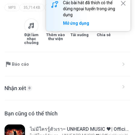
Các bài hát đã thích có thể
MP3
35,714 KB
Speech
evoluce nebo stvoreni?
walter veith
dùng ngoại tuyến trong ứng
dụng
Mở ứng dụng
Đặt làm
Thêm vào
Tải xuống
Chia sẻ
nhạc
thư viện
chuông
Báo cáo
Nhận xét
0
Bạn cũng có thể thích
ไม่มีใครรู้ตัวเรา– UNHEARD MUSIC 🖤| Official Lyric Video | เพลงสู้ชีวิต