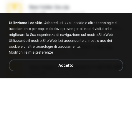
New folder 2xx.zip
178.1 MB
3 anni fa
henry N.
Utilizziamo i cookie.
4shared utilizza i cookie e altre tecnologie di
65536533_Conversa_do_WhatsApp_com_Meu_Esposo.zip
tracciamento per capire da dove provengono i nostri visitatori e
262.1 MB
19 giorni fa
desomar T.
migliorare la Sua esperienza di navigazione sul nostro Sito Web.
Utilizzando il nostro Sito Web, Lei acconsente al nostro uso dei
cookie e di altre tecnologie di tracciamento.
takeout-20260621T160055Z-3-001.zip
Modifichi le mie preferenze
2.00 GB
16 giorni fa
Thata N.
Accetto
Sony Vegas Pro 8.0b Build 217-AVCHD-MPG-AC3 FIXED.7z
192.6 MB
16 anni fa
Steven P.
Intel HD Graphics 3000 (4459) Extreme Plus 2.0.zip
126.5 MB
6 anni fa
nIGHTmAYOR
Foxy Mama15.rar
9.5 MB
17 anni fa
extra_precautions
WhatsApp Chat - Mayara Cunhada .zip