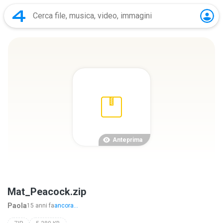
Anteprima
Mat_Peacock.zip
Paola
15 anni fa
ancora...