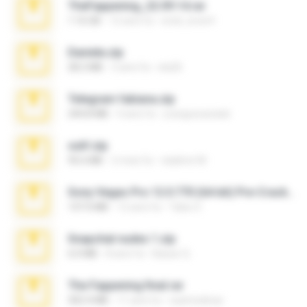
TheFappening_22.09.14.rar
1.16 GB
12 anni fa
erick_lover4
Daniela.zip
28.2 MB
3 anni fa
ela26
Telegram fabiana.zip
244.8 MB
4 anni fa
yrangravanatal
ouh!.zip
95.6 MB
2 mesi fa
vladimir M.
Sony Vegas Pro 12.0.770 (64-bit) Pre-Cracked.zip
137.0 MB
12 anni fa
Tales S.
Snapchat nudes 1.zip
6.0 MB
8 anni fa
Baixar Q.
The Fappening final.rar
302.4 MB
11 anni fa
raulmedinax