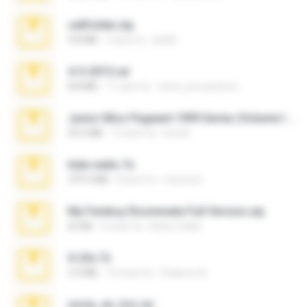
cellfolder.zip
9.8 MB
3 anni fa
ela26
4-5-2015.rar
8.8 MB
11 anni fa
extra_precautions
Junior Miss Pageant 1999 Series (Volume I Part I NC 6).7z
53.5 MB
12 anni fa
luis M.
hide vedio.7z
379.3 MB
8 anni fa
munna E.
My Femboy Roommate Full Version.zip
62 KB
5 mesi fa
Beau Collier
X-23x.7z
3.4 MB
10 mesi fa
Federico B.
novia_en_trio.rar