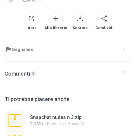
ZIP
5,280 KB
Apri
Alla libreria
Scarica
Condividi
Segnalare
Commenti
0
Ti potrebbe piacere anche
Snapchat nudes n 3.zip
2.8 MB
8 anni fa
Baixar Q.