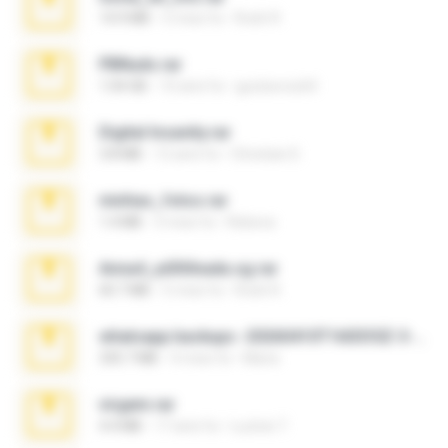
14.9 MB
5 mesi fa
Rodri R.
PBNuds.rar
1.04 GB
10 anni fa
gustavocs64
Digital Insanity.rar
3.8 MB
12 anni fa
Christian D.
minhas_fotos.rar
1.4 MB
3 mesi fa
Rebeca
Anna4_yd3t0nada.sg.rar
60.7 MB
5 mesi fa
Rodri R.
whatsapp backups -20260410T160335Z-3-001.zip
335.7 MB
4 mesi fa
Maria
virgem.rar
4.4 MB
17 anni fa
Lucinei 7.