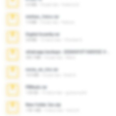
3.4 MB
9 bulan lalu
Federico B.
minhas_fotos.rar
1.4 MB
3 bulan lalu
Rebeca
Digital Insanity.rar
3.8 MB
12 tahun lalu
Christian D.
whatsapp backups -20260410T160335Z-3-001.zip
335.7 MB
4 bulan lalu
Maria
novia_en_trio.rar
14.9 MB
5 bulan lalu
Rodri R.
PBNuds.rar
1.04 GB
10 tahun lalu
gustavocs64
New folder 2xx.zip
178.1 MB
3 tahun lalu
henry N.