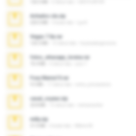
126.5 MB
6 tahun lalu
nIGHTmAYOR
Achados sla.zip
220.0 MB
5 bulan lalu
Lya K.
Vegas 7.0a.rar
120.3 MB
15 tahun lalu
boyisadangerzone
fotos_whasapp_lorena.rar
76.4 MB
4 tahun lalu
jose T.
Foxy Mama15.rar
9.5 MB
17 tahun lalu
extra_precautions
casal_voyeur.zip
20.8 MB
15 tahun lalu
netowescher
milly.zip
31.0 MB
6 bulan lalu
Milene M.