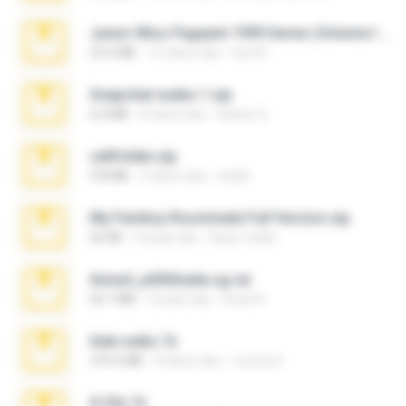
Junior Miss Pageant 1999 Series (Volume I Part I NC 6).7z
53.5 MB
12 tahun lalu
luis M.
Snapchat nudes 1.zip
6.0 MB
8 tahun lalu
Baixar Q.
cellfolder.zip
9.8 MB
3 tahun lalu
ela26
My Femboy Roommate Full Version.zip
62 KB
5 bulan lalu
Beau Collier
Anna4_yd3t0nada.sg.rar
60.7 MB
5 bulan lalu
Rodri R.
hide vedio.7z
379.3 MB
8 tahun lalu
munna E.
X-23x.7z