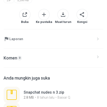
ZIP
5,280 KB
Buka
Ke pustaka
Muat turun
Kongsi
Laporan
Komen
0
Anda mungkin juga suka
Snapchat nudes n 3.zip
2.8 MB
8 tahun lalu
Baixar Q.