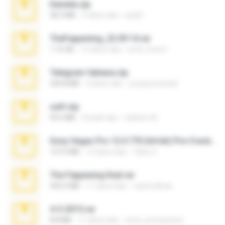
Daniela.zip
28.2 MB
3 tahun lalu
ela26
TheFappening_22.09.14.rar
1.16 GB
12 tahun lalu
erick_lover4
Telegram fabiana.zip
244.8 MB
4 tahun lalu
yrangravanatal
ouh!.zip
95.6 MB
2 bulan lalu
vladimir M.
Sony Vegas Pro 12.0.770 (64-bit) Pre-Cracked.zip
137.0 MB
12 tahun lalu
Tales S.
The Fappening final.rar
302.4 MB
11 tahun lalu
raulmedinax
4-5-2015.rar
8.8 MB
11 tahun lalu
extra_precautions