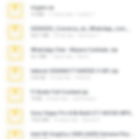
virgem.rar
4.4 MB
17 tahun lalu
Lucinei 7.
65536533_Conversa_do_WhatsApp_com_Meu_Esposo.zip
262.1 MB
18 hari lalu
desomar T.
WhatsApp Chat - Mayara Cunhada .zip
36.7 MB
7 tahun lalu
Ana K.
takeout-20260621T160055Z-3-001.zip
2.00 GB
15 hari lalu
Thata N.
Fl Studio Full Cracked.zip
79 KB
4 bulan lalu
Joel Powers
Sony Vegas Pro 8.0b Build 217-AVCHD-MPG-AC3 FIXED.7z
192.6 MB
16 tahun lalu
Steven P.
Intel HD Graphics 3000 (4459) Extreme Plus 2.0.zip