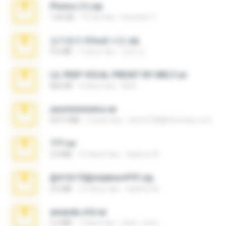
Photos (1).zip
1.60 GB
16 hari lalu
Anacleto T.
김지윤의 iCloud 사진.zip
9.6 MB
7 tahun lalu
성경 김.
LIL PEEP VOCAL PRESET BY MELT.rar
826 KB
4 tahun lalu
Melt ..
yasminmineira.rar
647.5 MB
2 bulan lalu
letiro5708@fanchatu.com
777.rar
2.0 MB
10 tahun lalu
vladimir M.
@#16173@vladimir#!!!!!!.zip
2.6 MB
10 tahun lalu
vladimir M.
amanda sfd.rar
5.2 MB
7 tahun lalu
elton_roots