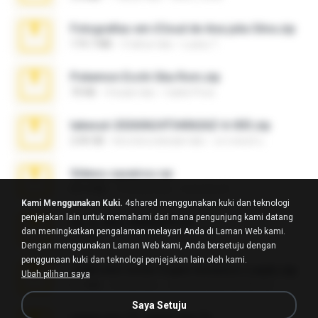
Fotografias em iCloud de Ana julia Silva.zip
174.7 MB
3 tahun lalu
Luany T.
Pokemon Ecchi Gba Rom.zip
70 KB
4 bulan lalu
Caleb Price
takeout-20260624T040626Z-6-003.zip
2.00 GB
kira-kira sebulan lalu
อรรถพงษ์ บ.
Videos caseiros.rar
89.4 MB
10 bulan lalu
maninho B.
Kami Menggunakan Kuki.
4shared menggunakan kuki dan teknologi
penjejakan lain untuk memahami dari mana pengunjung kami datang
eu_e_ana_videos[1].rar
dan meningkatkan pengalaman melayari Anda di Laman Web kami.
5.5 MB
11 tahun lalu
Adriano F.
Dengan menggunakan Laman Web kami, Anda bersetuju dengan
penggunaan kuki dan teknologi penjejakan lain oleh kami.
7258 USA Circle Crypto Investors Leads.zip
Ubah pilihan saya
3.1 MB
24 hari lalu
cmqadeer@786786786
Saya Setuju