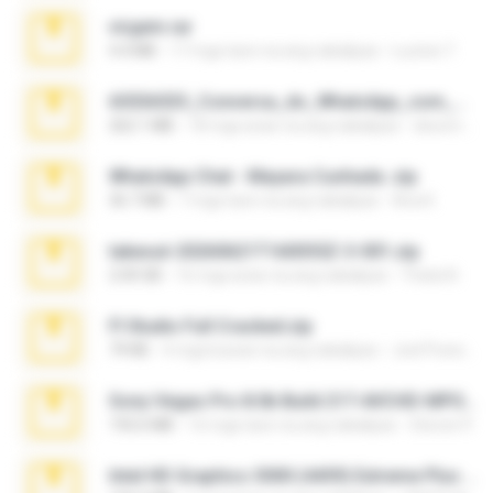
virgem.rar
4.4 MB
17 mga taon na ang nakalipas
Lucinei 7.
65536533_Conversa_do_WhatsApp_com_Meu_Esposo.zip
262.1 MB
18 mga araw na ang nakalipas
desomar T.
WhatsApp Chat - Mayara Cunhada .zip
36.7 MB
7 mga taon na ang nakalipas
Ana K.
takeout-20260621T160055Z-3-001.zip
2.00 GB
16 mga araw na ang nakalipas
Thata N.
Fl Studio Full Cracked.zip
79 KB
4 mga buwan na ang nakalipas
Joel Powers
Sony Vegas Pro 8.0b Build 217-AVCHD-MPG-AC3 FIXED.7z
192.6 MB
16 mga taon na ang nakalipas
Steven P.
Intel HD Graphics 3000 (4459) Extreme Plus 2.0.zip