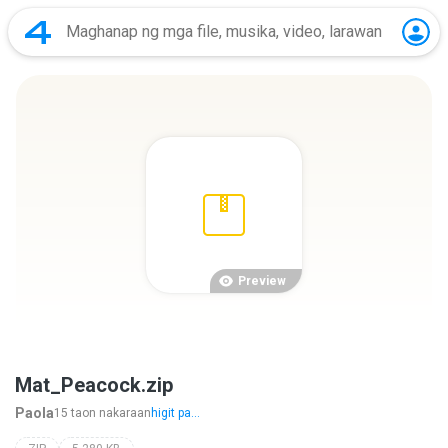
Preview
Mat_Peacock.zip
Paola
15 taon nakaraan
higit pa...