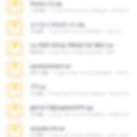
Photos (1).zip
1.60 GB
17 mga araw na ang nakalipas
Anacleto T.
김지윤의 iCloud 사진.zip
9.6 MB
7 mga taon na ang nakalipas
성경 김.
LIL PEEP VOCAL PRESET BY MELT.rar
826 KB
4 mga taon na ang nakalipas
Melt ..
yasminmineira.rar
647.5 MB
2 mga buwan na ang nakalipas
letiro5708@fanchatu.com
777.rar
2.0 MB
10 mga taon na ang nakalipas
vladimir M.
@#16173@vladimir#!!!!!!.zip
2.6 MB
10 mga taon na ang nakalipas
vladimir M.
amanda sfd.rar
5.2 MB
7 mga taon na ang nakalipas
elton_roots