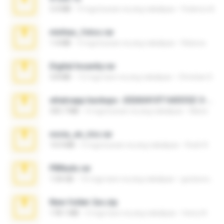
3.4 MB
9 mga buwan na ang nakalipas
Federico B.
minhas_fotos.rar
1.4 MB
3 mga buwan na ang nakalipas
Rebeca
Digital Insanity.rar
3.8 MB
12 mga taon na ang nakalipas
Christian D.
whatsapp backups -20260410T160335Z-3-001.zip
335.7 MB
4 mga buwan na ang nakalipas
Maria
novia_en_trio.rar
14.9 MB
5 mga buwan na ang nakalipas
Rodri R.
PBNuds.rar
1.04 GB
10 mga taon na ang nakalipas
gustavocs64
New folder 2xx.zip
178.1 MB
3 mga taon na ang nakalipas
henry N.