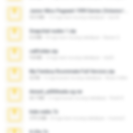
Junior Miss Pageant 1999 Series (Volume I Part I NC 6).7z
53.5 MB
12 mga taon na ang nakalipas
luis M.
Snapchat nudes 1.zip
6.0 MB
8 mga taon na ang nakalipas
Baixar Q.
cellfolder.zip
9.8 MB
3 mga taon na ang nakalipas
ela26
My Femboy Roommate Full Version.zip
62 KB
5 mga buwan na ang nakalipas
Beau Collier
Anna4_yd3t0nada.sg.rar
60.7 MB
5 mga buwan na ang nakalipas
Rodri R.
hide vedio.7z
379.3 MB
8 mga taon na ang nakalipas
munna E.
X-23x.7z