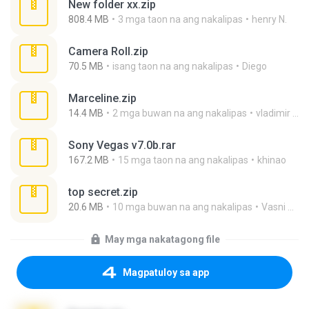
New folder xx.zip
808.4 MB
3 mga taon na ang nakalipas
henry N.
Camera Roll.zip
70.5 MB
isang taon na ang nakalipas
Diego
Marceline.zip
14.4 MB
2 mga buwan na ang nakalipas
vladimir M.
Sony Vegas v7.0b.rar
167.2 MB
15 mga taon na ang nakalipas
khinao
top secret.zip
20.6 MB
10 mga buwan na ang nakalipas
Vasni Vhuo
May mga nakatagong file
Magpatuloy sa app