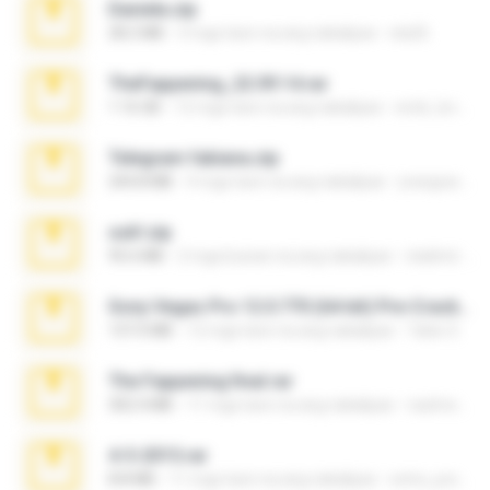
Daniela.zip
28.2 MB
3 mga taon na ang nakalipas
ela26
TheFappening_22.09.14.rar
1.16 GB
12 mga taon na ang nakalipas
erick_lover4
Telegram fabiana.zip
244.8 MB
4 mga taon na ang nakalipas
yrangravanatal
ouh!.zip
95.6 MB
2 mga buwan na ang nakalipas
vladimir M.
Sony Vegas Pro 12.0.770 (64-bit) Pre-Cracked.zip
137.0 MB
12 mga taon na ang nakalipas
Tales S.
The Fappening final.rar
302.4 MB
11 mga taon na ang nakalipas
raulmedinax
4-5-2015.rar
8.8 MB
11 mga taon na ang nakalipas
extra_precautions