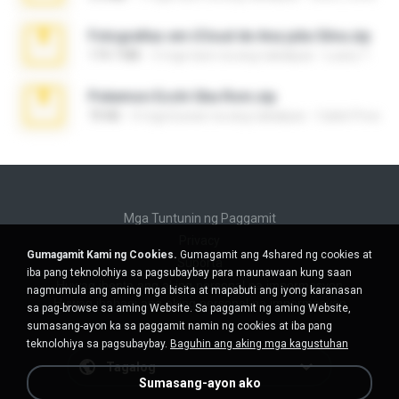
Fotografias em iCloud de Ana julia Silva.zip
174.7 MB
3 mga taon na ang nakalipas
Luany T.
Pokemon Ecchi Gba Rom.zip
70 KB
4 mga buwan na ang nakalipas
Caleb Price
Mga Tuntunin ng Paggamit
Privacy
Gumagamit Kami ng Cookies.
Gumagamit ang 4shared ng cookies at
Suporta
iba pang teknolohiya sa pagsubaybay para maunawaan kung saan
Huwag ibenta ang aking personal na impormasyon
nagmumula ang aming mga bisita at mapabuti ang iyong karanasan
Huwag ibahagi ang aking personal na impormasyon
sa pag-browse sa aming Website. Sa paggamit ng aming Website,
sumasang-ayon ka sa paggamit namin ng cookies at iba pang
teknolohiya sa pagsubaybay.
Baguhin ang aking mga kagustuhan
Tagalog
Sumasang-ayon ako