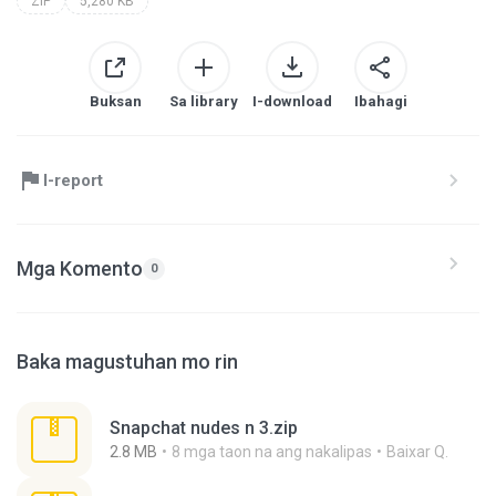
ZIP
5,280 KB
Buksan
Sa library
I-download
Ibahagi
I-report
Mga Komento
0
Baka magustuhan mo rin
Snapchat nudes n 3.zip
2.8 MB
8 mga taon na ang nakalipas
Baixar Q.