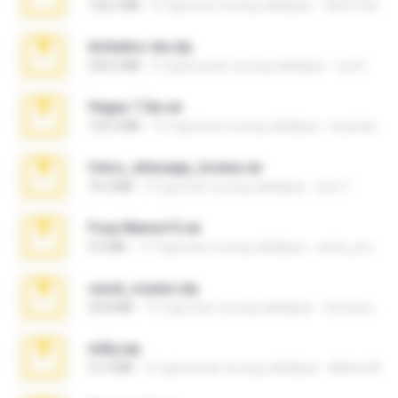
126.5 MB
6 mga taon na ang nakalipas
nIGHTmAYOR
Achados sla.zip
220.0 MB
5 mga buwan na ang nakalipas
Lya K.
Vegas 7.0a.rar
120.3 MB
15 mga taon na ang nakalipas
boyisadangerzone
fotos_whasapp_lorena.rar
76.4 MB
4 mga taon na ang nakalipas
jose T.
Foxy Mama15.rar
9.5 MB
17 mga taon na ang nakalipas
extra_precautions
casal_voyeur.zip
20.8 MB
15 mga taon na ang nakalipas
netowescher
milly.zip
31.0 MB
6 mga buwan na ang nakalipas
Milene M.