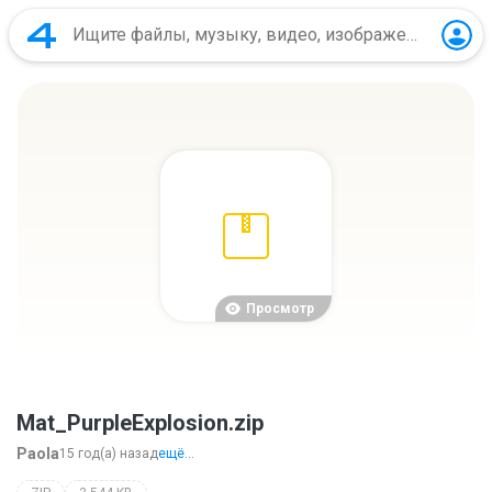
Просмотр
Mat_PurpleExplosion.zip
Paola
15 год(а) назад
ещё...