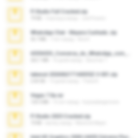
Fl Studio Full Cracked.zip
79 KB
4 месяца назад
Joel Powers
WhatsApp Chat - Mayara Cunhada .zip
36.7 MB
7 лет назад
Ana K.
65536533_Conversa_do_WhatsApp_com_Meu_Esposo.zip
262.1 MB
16 дней назад
desomar T.
takeout-20260621T160055Z-3-001.zip
2.00 GB
13 дней назад
Thata N.
Vegas 7.0a.rar
120.3 MB
15 лет назад
boyisadangerzone
Fl Studio 2025 Cracked.zip
73 KB
месяц назад
Maverick Mayer
Intel HD Graphics 3000 (4459) Extreme Plus 2.0.zip