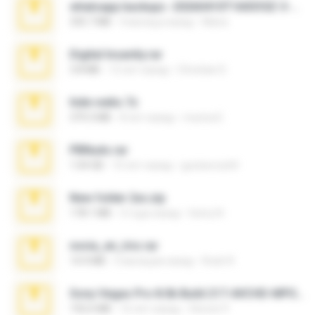
whatsapp backups -20260410T160335Z-3-001.zip
335.7 MB
4 месяца назад
Maria
Digital Insanity.rar
3.8 MB
12 лет назад
Christian D.
hide vedio.7z
379.3 MB
8 лет назад
munna E.
PBNuds.rar
1.04 GB
10 лет назад
gustavocs64
New folder 2xx.zip
178.1 MB
3 года назад
henry N.
novia_en_trio.rar
14.9 MB
5 месяцев назад
Rodri R.
Sony Vegas Pro 8.0b Build 217-AVCHD-MPG-AC3 FIXED.7z
192.6 MB
16 лет назад
Steven P.