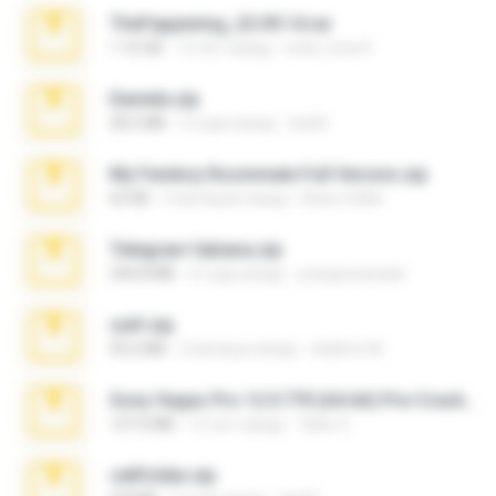
TheFappening_22.09.14.rar
1.16 GB
12 лет назад
erick_lover4
Daniela.zip
28.2 MB
3 года назад
ela26
My Femboy Roommate Full Version.zip
62 KB
5 месяцев назад
Beau Collier
Telegram fabiana.zip
244.8 MB
4 года назад
yrangravanatal
ouh!.zip
95.6 MB
2 месяца назад
vladimir M.
Sony Vegas Pro 12.0.770 (64-bit) Pre-Cracked.zip
137.0 MB
12 лет назад
Tales S.
cellfolder.zip