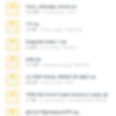
fotos_whasapp_lorena.rar
76.4 MB
4 года назад
jose T.
777.rar
2.0 MB
10 лет назад
vladimir M.
Snapchat nudes 1.zip
6.0 MB
8 лет назад
Baixar Q.
milly.zip
31.0 MB
6 месяцев назад
Milene M.
LIL PEEP VOCAL PRESET BY MELT.rar
826 KB
4 года назад
Melt ..
7258 USA Circle Crypto Investors Leads.zip
3.1 MB
21 день назад
cmqadeer@786786786
@#16173@vladimir#!!!!!!.zip