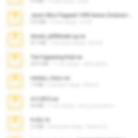
9.8 MB
3 года назад
ela26
Junior Miss Pageant 1999 Series (Volume I Part I NC 6).7z
53.5 MB
12 лет назад
luis M.
Anna4_yd3t0nada.sg.rar
60.7 MB
5 месяцев назад
Rodri R.
The Fappening final.rar
302.4 MB
11 лет назад
raulmedinax
minhas_fotos.rar
1.4 MB
2 месяца назад
Rebeca
4-5-2015.rar
8.8 MB
11 лет назад
extra_precautions
X-23x.7z
3.4 MB
9 месяцев назад
Federico B.