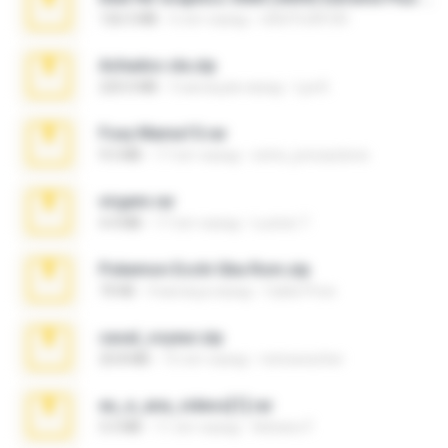
126.5 MB
6 лет назад
nIGHTmAYOR
Achados sla.zip
220.0 MB
5 месяцев назад
Lya K.
Foxy Mama15.rar
9.5 MB
17 лет назад
extra_precautions
virgem.rar
4.4 MB
17 лет назад
Lucinei 7.
Pokemon Ecchi Gba Rom.zip
70 KB
4 месяца назад
Caleb Price
casal_voyeur.zip
20.8 MB
15 лет назад
netowescher
eu_e_ana_videos[1].rar
5.5 MB
11 лет назад
Adriano F.