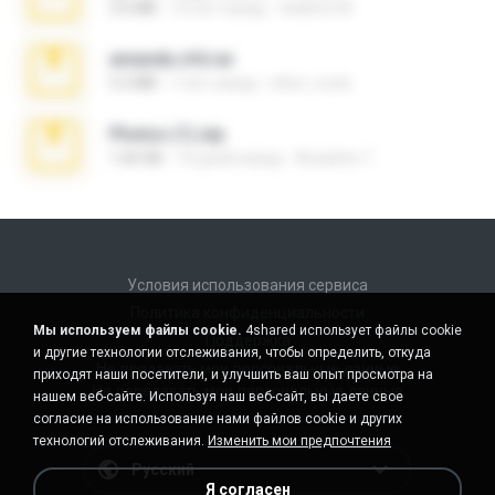
2.6 MB
10 лет назад
vladimir M.
amanda sfd.rar
5.2 MB
7 лет назад
elton_roots
Photos (1).zip
1.60 GB
14 дней назад
Anacleto T.
Условия использования сервиса
Политика конфиденциальности
Мы используем файлы cookie.
4shared использует файлы cookie
Поддержка
и другие технологии отслеживания, чтобы определить, откуда
Не продавать мои персональные данные
приходят наши посетители, и улучшить ваш опыт просмотра на
Не передавать мои персональные данные
нашем веб-сайте. Используя наш веб-сайт, вы даете свое
согласие на использование нами файлов cookie и других
технологий отслеживания.
Изменить мои предпочтения
Русский
Я согласен