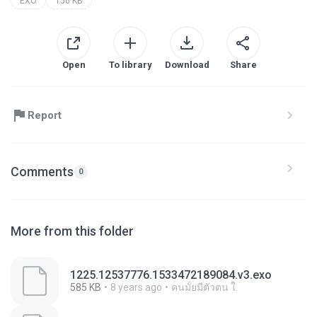
EXO
156 KB
Open
To library
Download
Share
Report
Comments
0
More from this folder
1225.12537776.1533472189084.v3.exo
585 KB
8 years ago
คนมั้ยมีตัวตน ใ.