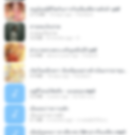
หนูน้อยสู้ชีวิตกับภารกิจเลี้ยงพี่ชายทั้งห้า.pdf
27.2 MB
18 days ago
Pandarin
สายลมเจ็บปวด
สายลมเจ็บปวด
4.0 MB
8 months ago
D
ฝ่าบาททรงพระเจริญหมื่นปี1.pdf
6.4 MB
about a year ago
Orasa K.
เกิดใหม่อีกครา อี๋เหนียงอย่างข้าเป็นภรรยาขุนนาง 1_ST.pdf
4.9 MB
18 days ago
Pandarin
อยู่ที่ไหนก็คิดถึง - เมนทอล.mp3
4.2 MB
2 years ago
มันไม้สาย ม.
เอิ้นเธอว่าความฮัก
เอิ้นเธอว่าความฮัก
4.1 MB
2 months ago
ถามพ่อ&#39;พ ม.
เมียน้อยเหงา พาเสียวค่ะ18+เล่าเรื่องเสียว.mp3