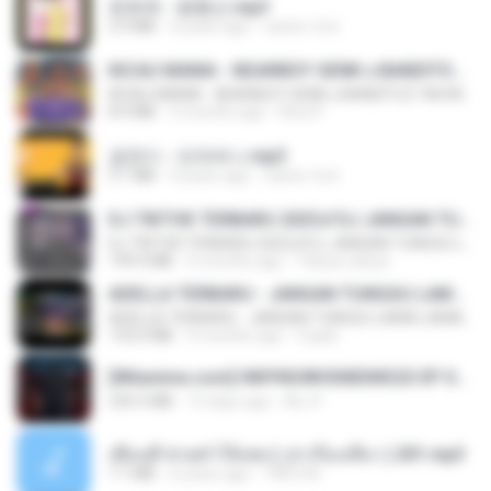
문희옥 - 평행선.mp3
2.9 MB
4 years ago
castor-trot
KICAU MANIA - NDARBOY GENK x BANDITOZ YAOW 86 (OFFICIAL LYRIC VIDEO) GAS POL NDANGAK
KICAU MANIA - NDARBOY GENK x BANDITOZ YAOW 86 (OFFICIAL LYRIC VIDEO) GAS POL NDANGAK
8.9 MB
3 months ago
Rina P.
금잔디 - 오라버니.mp3
3.1 MB
4 years ago
castor-trot
DJ TIKTOK TERBARU 2025🎵DJ JANGAN TUNGGU LAMA LAMA NANTI LAMA LAMA 🎵DJ SEDIA AKU SEBELUM HUJAN
DJ TIKTOK TERBARU 2025🎵DJ JANGAN TUNGGU LAMA LAMA NANTI LAMA LAMA 🎵DJ SEDIA AKU SEBELUM HUJAN
199.4 MB
6 months ago
Yahya Lahiya
ADELLA TERBARU - JANGAN TUNGGU LAMA LAMA - GELAS RETAK - OM ADELLA FULL ALBUM TERBARU 2026
ADELLA TERBARU - JANGAN TUNGGU LAMA LAMA - GELAS RETAK - OM ADELLA FULL ALBUM TERBARU 2026
133.0 MB
4 months ago
Cuplis
[Witanime.com] HMYNGWHSNIDMS2S EP 04 HD.mp4
235.5 MB
15 days ago
KILJY
เพื่อนพี่ ช่วยทำให้เสด ( เล่าเรื่องเสียว ) 201.mp3
7.1 MB
6 years ago
TNP2 M.