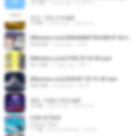
14.2 MB
7 years ago
อมรพันธ์ จ.
진성 - 보릿고개.mp3
3.4 MB
4 years ago
castor-trot
[Witanime.com] RKNGMNNTSRCMB EP 06 HD.mp4
294.8 MB
9 days ago
LOLKI
[Witanime.com] DTRD EP 03 HD.mp4
321.3 MB
17 days ago
DRTY
[Witanime.com] BSKHKT EP 01 HD.mp4
408.9 MB
14 days ago
BLITR
영탁 - 막걸리 한잔.mp3
3.2 MB
3 years ago
castor-trot
LOVE ATTACK
LOVE ATTACK
7.1 MB
about a year ago
지빈 임.