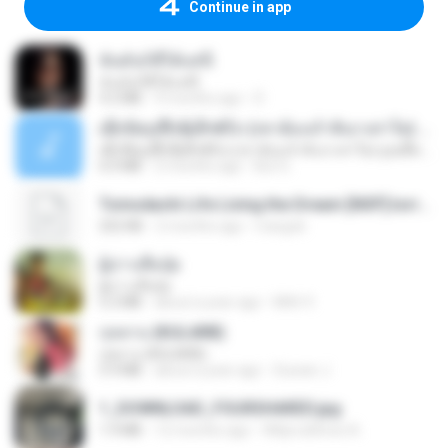
Continue in app
ฉันมันก็ดีได้แค่นี้
ฉันมันก็ดีได้แค่นี้
4.2 MB
9 months ago
D
ເຊົາຮ້ອງເຖົ້າຊິເອົາທໍ່ໃດ (เซาฮ้องเถ้าสิเอาเท่าใด) ບຸນເກີດ ຫນູຫ່ວງ ft. ໂສພາ ຈຸນທະລາ
ເຊົາຮ້ອງເຖົ້າຊິເອົາທໍ່ໃດ (เซาฮ้องเถ้าสิเอาเท่าใด) ບຸນເກີດ ຫນູຫ່ວງ ft. ໂສພາ ຈຸນທະລາ
6.0 MB
2 months ago
But G.
Tomodachi Life Living the Dream [NSP].torrent
252 KB
2 months ago
margob
ผู้บ่าวเสื้อปุ๋ย
ผู้บ่าวเสื้อปุ๋ย
5.2 MB
about a year ago
Mith 9.
กุหลาบ (KULARB)
กุหลาบ (KULARB)
5.9 MB
about a year ago
Suwan J.
1_DOWNLOAD_FOURSHARED.jpg
1.9 MB
12 months ago
Wtlprodthree A.