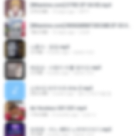
[Witanime.com] DTRD EP 04 HD.mp4
279.0 MB
10 days ago
DRTY
[Witanime.com] RKNGMNNTSRCMB EP 05 HD.mp4
186.0 MB
16 days ago
LOLKI
나훈아 - 영영.mp3
3.5 MB
4 years ago
castor-trot
배금성 - 사랑이 비를 맞아요.mp3
3.5 MB
4 years ago
castor-trot
신유리) 유두자위 A to Z.mp3
256.6 MB
2 years ago
좀비고4인커플 좀.
Air Hostess S01 E01.mp4
174.4 MB
3 months ago
민호 이.
임영웅 - 어느 60대 노부부이야기.mp3
4.6 MB
4 years ago
castor-trot