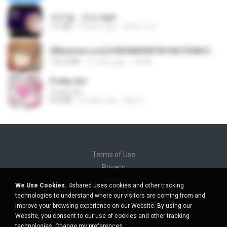
박우철 - 연모.mp3
3.5 MB
4 years ago
castor-trot
[Witanime.com] KWONMSNITIK1NGTDNN EP 04 HD.mp4
192.0 MB
15 days ago
JUVIA
Pretty Girl
Pretty Girl
8.8 MB
24 days ago
황영지
Terms of Use
Privacy
Support
We Use Cookies.
4shared uses cookies and other tracking
Do not sell my personal information
technologies to understand where our visitors are coming from and
Do not share my personal information
improve your browsing experience on our Website. By using our
Website, you consent to our use of cookies and other tracking
technologies.
Change my preferences