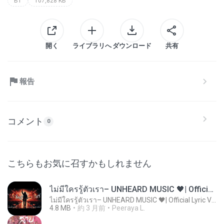
B1
107,828 KB
開く
ライブラリへ
ダウンロード
共有
報告
コメント
0
こちらもお気に召すかもしれません
ไม่มีใครรู้ตัวเรา– UNHEARD MUSIC 🖤| Official Lyric Video | เพลงสู้ชีวิต
ไม่มีใครรู้ตัวเรา– UNHEARD MUSIC 🖤| Official Lyric Video | เพลงสู้ชีวิต
4.8 MB
約 3 月前
Peeraya L.