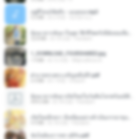
อยู่ที่ไหนก็คิดถึง - เมนทอล.mp3
4.2 MB
約 2 年前
มันไม้สาย ม.
ย้อนเวลากลับมาในยุค 70 ชีวิตครั้งนี้ฉันขอเลือกเอง จบ.pdf
32.8 MB
約 18 日前
Pandarin
1_DOWNLOAD_FOURSHARED.jpg
1.9 MB
約 12 月前
Wtlprodthree A.
ฝ่าบาททรงพระเจริญหมื่นปี1.pdf
6.4 MB
約 1 年前
Orasa K.
ย้อนเวลากลับมาเกิดใหม่ในวันสิ้นโลกพร้อมมิติส่วนตัว 1-443 [จบ] - 揍趴长颈鹿.pdf
499.6 MB
約 18 日前
Pandarin
เกิดใหม่อีกครา อี๋เหนียงอย่างข้าเป็นภรรยาขุนนาง 1_ST.pdf
4.9 MB
約 18 日前
Pandarin
ฉันไม่ต้องการพร สุจิรัน.pdf