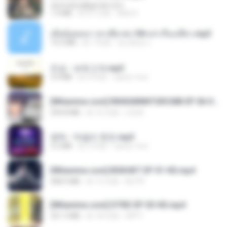
tanmobza@gmail.com
1.4 MB
約 27 日前
Mob K.
เมียน้อยเหงา พาเสียวค่ะ18+เล่าเรื่องเสียว.mp3
14.2 MB
約 7 年前
อมรพันธ์ จ.
진성 - 보릿고개.mp3
3.4 MB
約 4 年前
castor-trot
[Witanime.com] RKNGMNNTSRCMB EP 06 HD.mp4
294.8 MB
約 10 日前
LOLKI
영탁 - 막걸리 한잔.mp3
3.2 MB
約 3 年前
castor-trot
[Witanime.com] BSKHKT EP 01 HD.mp4
408.9 MB
約 15 日前
BLITR
[Witanime.com] DTRD EP 03 HD.mp4
321.3 MB
約 18 日前
DRTY