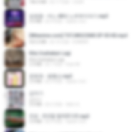
186.0 MB
約 17 日前
LOLKI
임영웅 - 어느 60대 노부부이야기.mp3
4.6 MB
約 4 年前
castor-trot
[Witanime.com] TSTJWGCDMS EP 05 HD.mp4
423.2 MB
約 10 日前
DOMISR
Kita Usahakan Lagi
Kita Usahakan Lagi
3.3 MB
約 1 年前
Fazri M.
문희옥 - 평행선.mp3
2.9 MB
約 4 年前
castor-trot
갑자기
갑자기
3.0 MB
約 2 月前
복희 박.
진성 - 천년을 빌려준다면.mp3
3.4 MB
約 4 年前
castor-trot