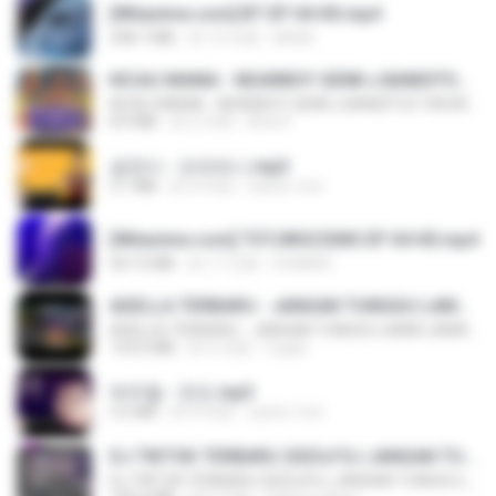
[Witanime.com] BT EP 04 HD.mp4
248.7 MB
約 15 日前
BAXK
KICAU MANIA - NDARBOY GENK x BANDITOZ YAOW 86 (OFFICIAL LYRIC VIDEO) GAS POL NDANGAK
KICAU MANIA - NDARBOY GENK x BANDITOZ YAOW 86 (OFFICIAL LYRIC VIDEO) GAS POL NDANGAK
8.9 MB
約 3 月前
Rina P.
금잔디 - 오라버니.mp3
3.1 MB
約 4 年前
castor-trot
[Witanime.com] TSTJWGCDMS EP 04 HD.mp4
567.0 MB
約 17 日前
DOMISR
ADELLA TERBARU - JANGAN TUNGGU LAMA LAMA - GELAS RETAK - OM ADELLA FULL ALBUM TERBARU 2026
ADELLA TERBARU - JANGAN TUNGGU LAMA LAMA - GELAS RETAK - OM ADELLA FULL ALBUM TERBARU 2026
133.0 MB
約 4 月前
Cuplis
박우철 - 연모.mp3
3.5 MB
約 4 年前
castor-trot
DJ TIKTOK TERBARU 2025🎵DJ JANGAN TUNGGU LAMA LAMA NANTI LAMA LAMA 🎵DJ SEDIA AKU SEBELUM HUJAN
DJ TIKTOK TERBARU 2025🎵DJ JANGAN TUNGGU LAMA LAMA NANTI LAMA LAMA 🎵DJ SEDIA AKU SEBELUM HUJAN