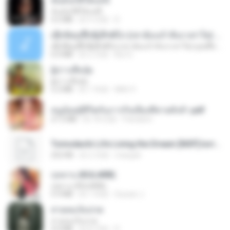
ฉันมันก็ดีได้แค่นี้
ฉันมันก็ดีได้แค่นี้
4.2 MB
約 9 月前
D
ເຊົາຮ້ອງເຖົ້າຊິເອົາທໍ່ໃດ (เซาฮ้องเถ้าสิเอาเท่าใด) ບຸນເກີດ ຫນູຫ່ວງ ft. ໂສພາ ຈຸນທະລາ
ເຊົາຮ້ອງເຖົ້າຊິເອົາທໍ່ໃດ (เซาฮ้องเถ้าสิเอาเท่าใด) ບຸນເກີດ ຫນູຫ່ວງ ft. ໂສພາ ຈຸນທະລາ
6.0 MB
約 2 月前
But G.
ผู้บ่าวเสื้อปุ๋ย
ผู้บ่าวเสื้อปุ๋ย
5.2 MB
約 1 年前
Mith 9.
หนูน้อยสู้ชีวิตกับภารกิจเลี้ยงพี่ชายทั้งห้า.pdf
27.2 MB
約 18 日前
Pandarin
Tomodachi Life Living the Dream [NSP].torrent
252 KB
約 2 月前
margob
กุหลาบ (KULARB)
กุหลาบ (KULARB)
5.9 MB
約 1 年前
Suwan J.
สายลมเจ็บปวด
สายลมเจ็บปวด
4.0 MB
約 8 月前
D