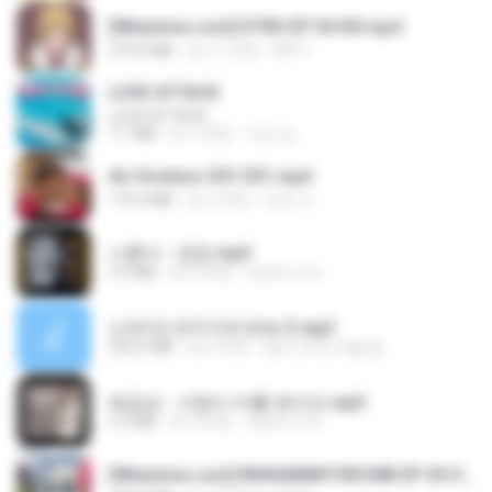
[Witanime.com] DTRD EP 04 HD.mp4
279.0 MB
約 11 日前
DRTY
LOVE ATTACK
LOVE ATTACK
7.1 MB
約 1 年前
지빈 임.
Air Hostess S01 E01.mp4
174.4 MB
約 3 月前
민호 이.
나훈아 - 영영.mp3
3.5 MB
約 4 年前
castor-trot
신유리) 유두자위 A to Z.mp3
256.6 MB
約 2 年前
좀비고4인커플 좀.
배금성 - 사랑이 비를 맞아요.mp3
3.5 MB
約 4 年前
castor-trot
[Witanime.com] RKNGMNNTSRCMB EP 05 HD.mp4