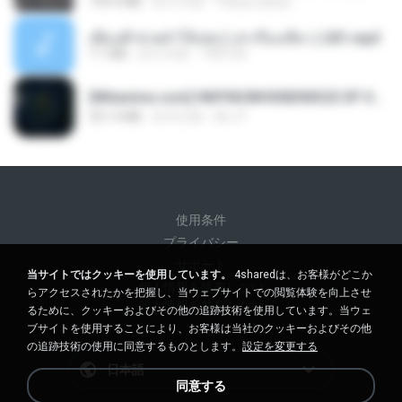
199.4 MB
約 6 月前
Yahya Lahiya
เพื่อนพี่ ช่วยทำให้เสด ( เล่าเรื่องเสียว ) 201.mp3
7.1 MB
約 6 年前
TNP2 M.
[Witanime.com] HMYNGWHSNIDMS2S EP 05 HD.mp4
251.4 MB
約 8 日前
KILJY
使用条件
プライバシー
サポート
当サイトではクッキーを使用しています。
4sharedは、お客様がどこか
個人情報を販売しない
らアクセスされたかを把握し、当ウェブサイトでの閲覧体験を向上させ
個人情報を共有しない
るために、クッキーおよびその他の追跡技術を使用しています。当ウェ
ブサイトを使用することにより、お客様は当社のクッキーおよびその他
の追跡技術の使用に同意するものとします。
設定を変更する
日本語
同意する