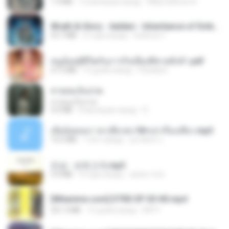
1.9 MB
12 месяцев назад
Wtlprodthree A.
Wrath & Glory - Aeldari - Inheritance of Embers.pdf
53.7 MB
2 года назад
federico f
หนูน้อยสู้ชีวิตกับภารกิจเลี้ยงพี่ชายทั้งห้า.pdf
27.2 MB
15 дней назад
Pandarin
สายลมเจ็บปวด
สายลมเจ็บปวด
4.0 MB
8 месяцев назад
D
เมียน้อยเหงา พาเสียวค่ะ18+เล่าเรื่องเสียว.mp3
14.2 MB
7 лет назад
อมรพันธ์ จ.
진성 - 보릿고개.mp3
3.4 MB
4 года назад
castor-trot
[Witanime.com] DTRD EP 03 HD.mp4
321.3 MB
15 дней назад
DRTY