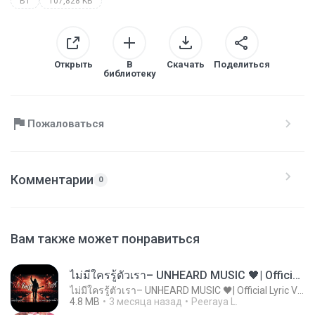
B1
107,828 KB
Открыть
В
Скачать
Поделиться
библиотеку
Пожаловаться
Комментарии
0
Вам также может понравиться
ไม่มีใครรู้ตัวเรา– UNHEARD MUSIC 🖤| Official Lyric Video | เพลงสู้ชีวิต
ไม่มีใครรู้ตัวเรา– UNHEARD MUSIC 🖤| Official Lyric Video | เพลงสู้ชีวิต
4.8 MB
3 месяца назад
Peeraya L.