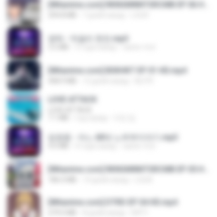
[Witanime.com] RKNGMNNTSRCMB EP 06 HD.mp4
294.8 MB
7 дней назад
LOLKI
영탁 - 막걸리 한잔.mp3
3.2 MB
3 года назад
castor-trot
[Witanime.com] BSKHKT EP 01 HD.mp4
408.9 MB
12 дней назад
BLITR
LOVE ATTACK
LOVE ATTACK
7.1 MB
год назад
지빈 임.
임영웅 - 어느 60대 노부부이야기.mp3
4.6 MB
4 года назад
castor-trot
[Witanime.com] RKNGMNNTSRCMB EP 05 HD.mp4
186.0 MB
14 дней назад
LOLKI
[Witanime.com] DTRD EP 04 HD.mp4
279.0 MB
8 дней назад
DRTY