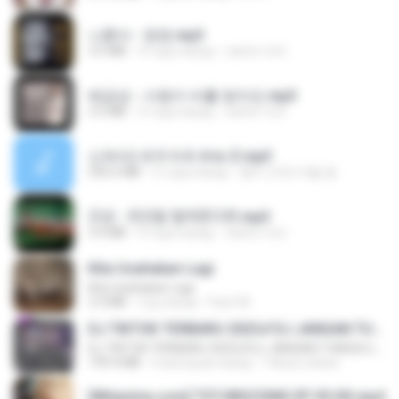
나훈아 - 영영.mp3
3.5 MB
4 года назад
castor-trot
배금성 - 사랑이 비를 맞아요.mp3
3.5 MB
3 года назад
castor-trot
신유리) 유두자위 A to Z.mp3
256.6 MB
2 года назад
좀비고4인커플 좀.
진성 - 천년을 빌려준다면.mp3
3.4 MB
4 года назад
castor-trot
Kita Usahakan Lagi
Kita Usahakan Lagi
3.3 MB
год назад
Fazri M.
DJ TIKTOK TERBARU 2025🎵DJ JANGAN TUNGGU LAMA LAMA NANTI LAMA LAMA 🎵DJ SEDIA AKU SEBELUM HUJAN
DJ TIKTOK TERBARU 2025🎵DJ JANGAN TUNGGU LAMA LAMA NANTI LAMA LAMA 🎵DJ SEDIA AKU SEBELUM HUJAN
199.4 MB
6 месяцев назад
Yahya Lahiya
[Witanime.com] TSTJWGCDMS EP 05 HD.mp4