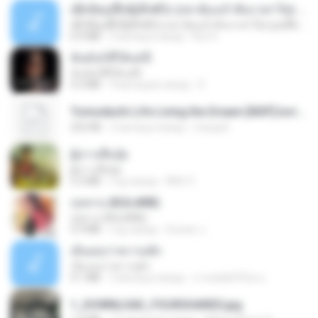
ເຊົາຮ້ອງເຖົ້າຊິເອົາທໍ່ໃດ (เซาฮ้องเถ้าสิเอาเท่าใด) ບຸນເກີດ ຫນູຫ່ວງ ft. ໂສພາ ຈຸນທະລາ
ເຊົາຮ້ອງເຖົ້າຊິເອົາທໍ່ໃດ (เซาฮ้องเถ้าสิเอาเท่าใด) ບຸນເກີດ ຫນູຫ່ວງ ft. ໂສພາ ຈຸນທະລາ
6.0 MB
2 месяца назад
But G.
ฉันมันก็ดีได้แค่นี้
ฉันมันก็ดีได้แค่นี้
4.2 MB
9 месяцев назад
D
Tomodachi Life Living the Dream [NSP].torrent
252 KB
2 месяца назад
margob
ผู้บ่าวเสื้อปุ๋ย
ผู้บ่าวเสื้อปุ๋ย
5.2 MB
год назад
Mith 9.
กุหลาบ (KULARB)
กุหลาบ (KULARB)
5.9 MB
год назад
Suwan J.
เอิ้นเธอว่าความฮัก
เอิ้นเธอว่าความฮัก
4.1 MB
2 месяца назад
ถามพ่อ&#39;พ ม.
1_DOWNLOAD_FOURSHARED.jpg