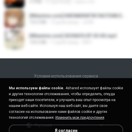
4.4 MB
4 года назад
castor-trot
[Witanime.com] KWONMSNITIK1NGTDNN EP 04 HD.mp4
192.0 MB
13 дней назад
JUVIA
[Witanime.com] SDONATA EP 03 HD.mp4
140.6 MB
17 дней назад
GRET
Условия использования сервиса
Политика конфиденциальности
Мы используем файлы cookie.
4shared использует файлы cookie
Поддержка
и другие технологии отслеживания, чтобы определить, откуда
Не продавать мои персональные данные
приходят наши посетители, и улучшить ваш опыт просмотра на
Не передавать мои персональные данные
нашем веб-сайте. Используя наш веб-сайт, вы даете свое
согласие на использование нами файлов cookie и других
технологий отслеживания.
Изменить мои предпочтения
Русский
Я согласен