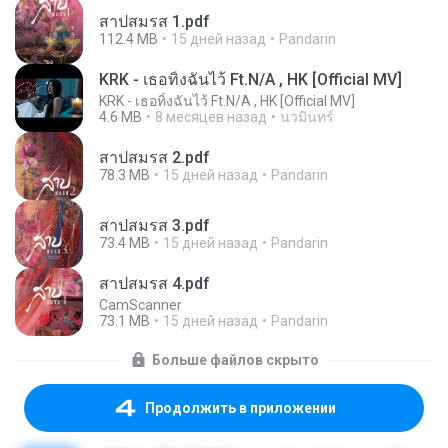
สาปสมรส 1.pdf
112.4 MB
15 дней назад
Pandarin
KRK - เธอทิ้งฉันไว้ Ft.N/A , HK [Official MV]
KRK - เธอทิ้งฉันไว้ Ft.N/A , HK [Official MV]
4.6 MB
8 месяцев назад
นวมินทร์
สาปสมรส 2.pdf
78.3 MB
15 дней назад
Pandarin
สาปสมรส 3.pdf
73.4 MB
15 дней назад
Pandarin
สาปสมรส 4.pdf
CamScanner
73.1 MB
15 дней назад
Pandarin
Больше файлов скрыто
Продолжить в приложении