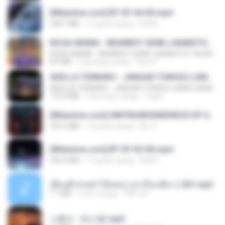
[Witanime.com] BT EP 04 HD.mp4
248.7 MB
12 дней назад
BAXK
KICAU MANIA - NDARBOY GENK x BANDITOZ YAOW 86 (OFFICIAL LYRIC VIDEO) GAS POL NDANGAK
KICAU MANIA - NDARBOY GENK x BANDITOZ YAOW 86 (OFFICIAL LYRIC VIDEO) GAS POL NDANGAK
8.9 MB
3 месяца назад
Rina P.
ADELLA TERBARU - JANGAN TUNGGU LAMA LAMA - GELAS RETAK - OM ADELLA FULL ALBUM TERBARU 2026
ADELLA TERBARU - JANGAN TUNGGU LAMA LAMA - GELAS RETAK - OM ADELLA FULL ALBUM TERBARU 2026
133.0 MB
4 месяца назад
Cuplis
[Witanime.com] HMYNGWHSNIDMS2S EP 04 HD.mp4
235.5 MB
13 дней назад
KILJY
[Witanime.com] BT EP 03 HD.mp4
250.0 MB
19 дней назад
BAXK
เพื่อนพี่ ช่วยทำให้เสด ( เล่าเรื่องเสียว ) 201.mp3
7.1 MB
6 лет назад
TNP2 M.
나훈아 - 테스형!.mp3