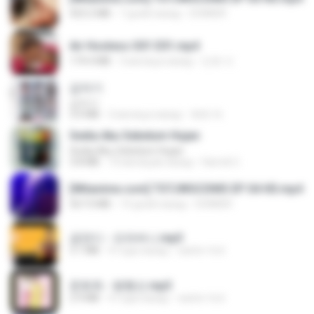
423.2 MB
7 дней назад
DOMISR
Air Hostess S01 E01.mp4
174.4 MB
3 месяца назад
민호 이.
갑자기
갑자기
3.0 MB
2 месяца назад
복희 박.
Sedia Aku Sebelum Hujan
Sedia Aku Sebelum Hujan
3.8 MB
10 месяцев назад
Hamdi U.
[Witanime.com] TSTJWGCDMS EP 04 HD.mp4
567.0 MB
14 дней назад
DOMISR
금잔디 - 오라버니.mp3
3.1 MB
4 года назад
castor-trot
문희옥 - 평행선.mp3
2.9 MB
4 года назад
castor-trot